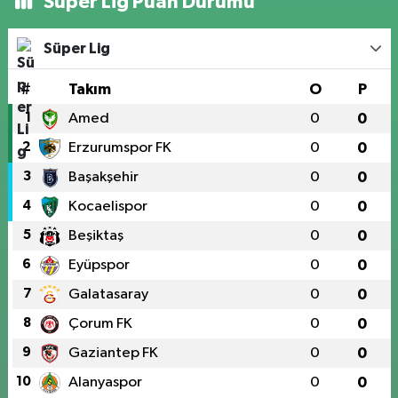
Süper Lig Puan Durumu
Süper Lig
#
Takım
O
P
1
Amed
0
0
2
Erzurumspor FK
0
0
3
Başakşehir
0
0
4
Kocaelispor
0
0
5
Beşiktaş
0
0
6
Eyüpspor
0
0
7
Galatasaray
0
0
8
Çorum FK
0
0
9
Gaziantep FK
0
0
10
Alanyaspor
0
0