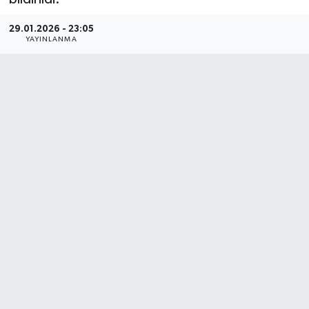
Haber
29.01.2026 - 23:05
YAYINLANMA
Haber İlanlar
Kültür-Sanat
Magazin
Resmi İlanlar
Sağlık
Seri İlan
Siyaset
Spor