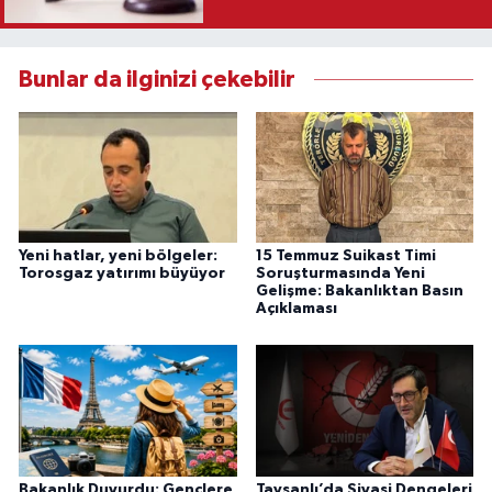
Karar
Bunlar da ilginizi çekebilir
Yeni hatlar, yeni bölgeler:
15 Temmuz Suikast Timi
Torosgaz yatırımı büyüyor
Soruşturmasında Yeni
Gelişme: Bakanlıktan Basın
Açıklaması
Bakanlık Duyurdu: Gençlere
Tavşanlı’da Siyasi Dengeleri