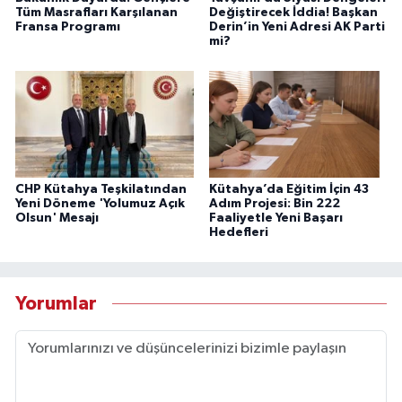
Tüm Masrafları Karşılanan
Değiştirecek İddia! Başkan
Fransa Programı
Derin’in Yeni Adresi AK Parti
mi?
CHP Kütahya Teşkilatından
Kütahya’da Eğitim İçin 43
Yeni Döneme 'Yolumuz Açık
Adım Projesi: Bin 222
Olsun' Mesajı
Faaliyetle Yeni Başarı
Hedefleri
Yorumlar