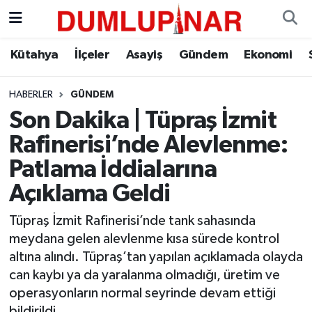
Asayiş
Kütahya Hava Durumu
Kütahya
İlçeler
Asayiş
Gündem
Ekonomi
Diğer
Kütahya Trafik Yoğunluk Haritası
HABERLER
GÜNDEM
Son Dakika | Tüpraş İzmit
Dünya
Süper Lig Puan Durumu ve Fikstür
Rafinerisi’nde Alevlenme:
Eğitim
Tüm Manşetler
Patlama İddialarına
Açıklama Geldi
Ekonomi
Son Dakika Haberleri
Tüpraş İzmit Rafinerisi’nde tank sahasında
Eleman
Haber Arşivi
meydana gelen alevlenme kısa sürede kontrol
altına alındı. Tüpraş’tan yapılan açıklamada olayda
Emlak
can kaybı ya da yaralanma olmadığı, üretim ve
operasyonların normal seyrinde devam ettiği
Gündem
bildirildi.