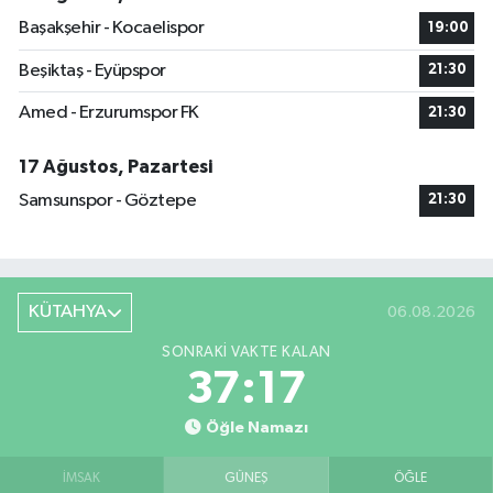
Başakşehir - Kocaelispor
19:00
Beşiktaş - Eyüpspor
21:30
Amed - Erzurumspor FK
21:30
17 Ağustos, Pazartesi
Samsunspor - Göztepe
21:30
KÜTAHYA
06.08.2026
SONRAKI VAKTE KALAN
37:16
Öğle Namazı
İMSAK
GÜNEŞ
ÖĞLE