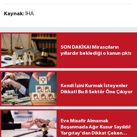
Kaynak:
İHA
SON DAKİKA! Mirasçıların
yıllardır beklediği o kanun çıktı
Kendi İşini Kurmak İsteyenler
Dikkat! Bu 8 Sektör Öne Çıkıyor
Eve Misafir Almamak
Boşanmada Ağır Kusur Sayıldı!
Yargıtay’dan Dikkat Çeken