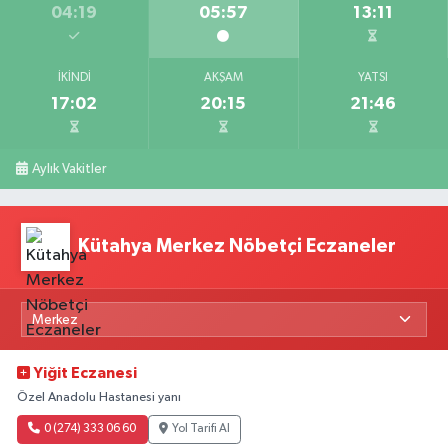
04:19
05:57
13:11
İKINDI
AKŞAM
YATSI
17:02
20:15
21:46
Aylık Vakitler
Kütahya Merkez Nöbetçi Eczaneler
Yiğit Eczanesi
Özel Anadolu Hastanesi yanı
0 (274) 333 06 60
Yol Tarifi Al