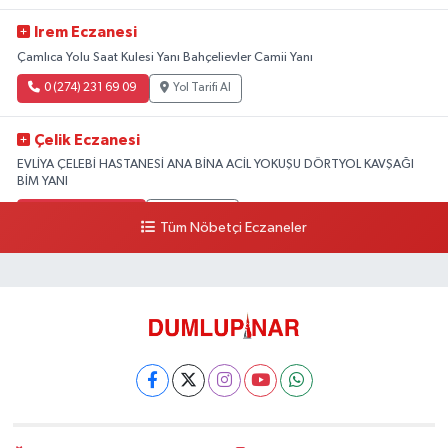
Irem Eczanesi
Çamlıca Yolu Saat Kulesi Yanı Bahçelievler Camii Yanı
0 (274) 231 69 09
Yol Tarifi Al
Çelik Eczanesi
EVLİYA ÇELEBİ HASTANESİ ANA BİNA ACİL YOKUŞU DÖRTYOL KAVŞAĞI
BİM YANI
0 (274) 231 81 64
Yol Tarifi Al
Tüm Nöbetçi Eczaneler