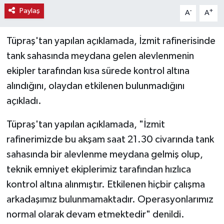
Paylaş
-
+
A
A
Teknoloji
Tüpraş'tan yapılan açıklamada, İzmit rafinerisinde
Vasıta
tank sahasında meydana gelen alevlenmenin
ekipler tarafından kısa sürede kontrol altına
Vefat Haberleri
alındığını, olaydan etkilenen bulunmadığını
Yaşam
açıkladı.
Tüpraş'tan yapılan açıklamada, "İzmit
rafinerimizde bu akşam saat 21.30 civarında tank
sahasında bir alevlenme meydana gelmiş olup,
teknik emniyet ekiplerimiz tarafından hızlıca
kontrol altına alınmıştır. Etkilenen hiçbir çalışma
arkadaşımız bulunmamaktadır. Operasyonlarımız
normal olarak devam etmektedir" denildi.