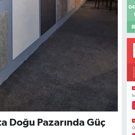
04
S
ta Doğu Pazarında Güç
Ö