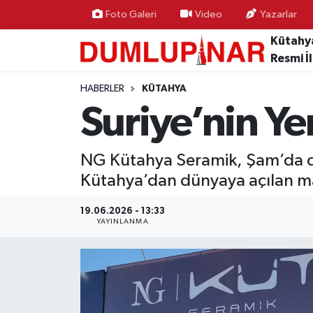
Foto Galeri
Video
Yazarlar
Kütahy
Asayiş
Kütahya Hava Durumu
Resmi İ
Diğer
Kütahya Trafik Yoğunluk Haritası
HABERLER
KÜTAHYA
Suriye’nin Y
Dünya
Süper Lig Puan Durumu ve Fikstür
NG Kütahya Seramik, Şam’da düz
Eğitim
Tüm Manşetler
Kütahya’dan dünyaya açılan ma
Ekonomi
Son Dakika Haberleri
19.06.2026 - 13:33
YAYINLANMA
Eleman
Haber Arşivi
Emlak
Gündem