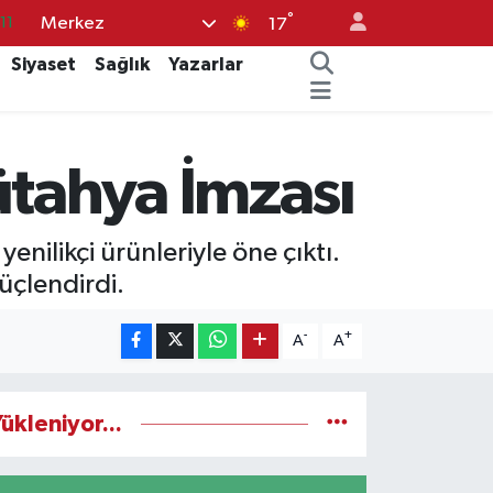
°
Merkez
18
17
32
Siyaset
Sağlık
Yazarlar
38
03
ütahya İmzası
14
11
ilikçi ürünleriyle öne çıktı.
üçlendirdi.
-
+
A
A
ükleniyor...