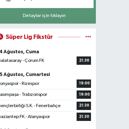
Detaylar için tıklayın
Süper Lig Fikstür
4 Ağustos, Cuma
alatasaray - Çorum FK
21:30
5 Ağustos, Cumartesi
onyaspor - Rizespor
19:00
asımpaşa - Trabzonspor
19:00
ençlerbirliği S.K. - Fenerbahçe
21:30
aziantep FK - Alanyaspor
21:30