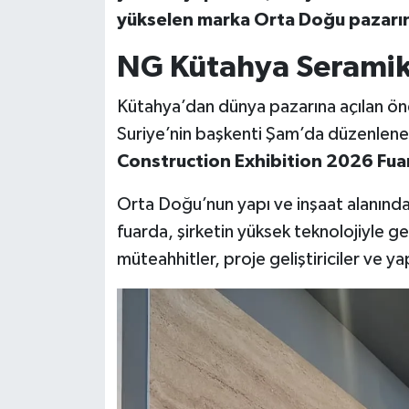
yükselen marka Orta Doğu pazarınd
Teknoloji
NG Kütahya Seramik 
Vasıta
Kütahya’dan dünya pazarına açılan ö
Suriye’nin başkenti Şam’da düzenlen
Vefat Haberleri
Construction Exhibition 2026 Fua
Yaşam
Orta Doğu’nun yapı ve inşaat alanında
fuarda, şirketin yüksek teknolojiyle gel
müteahhitler, proje geliştiriciler ve yap