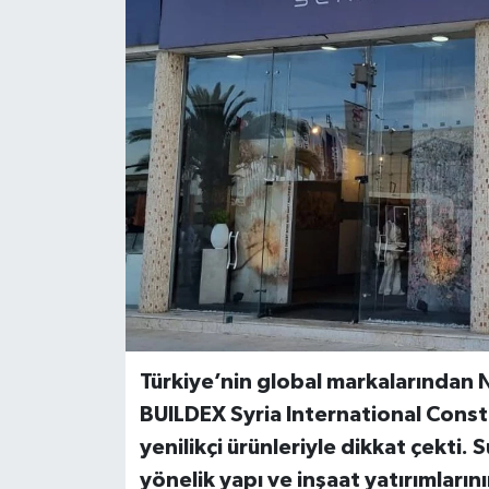
Haber
Haber İlanlar
Kültür-Sanat
Magazin
Resmi İlanlar
Sağlık
Seri İlan
Türkiye’nin global markalarından
BUILDEX Syria International Const
Siyaset
yenilikçi ürünleriyle dikkat çekti.
yönelik yapı ve inşaat yatırımlar
Spor