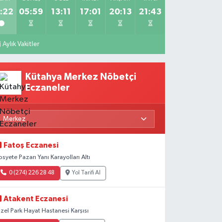
:22
05:59
13:11
17:01
20:13
21:43
Aylık Vakitler
Kütahya Merkez Nöbetçi
Eczaneler
Fatoş Eczanesi
osyete Pazarı Yanı Karayolları Altı
0 (274) 226 28 48
Yol Tarifi Al
Atakent Eczanesi
zel Park Hayat Hastanesi Karşısı