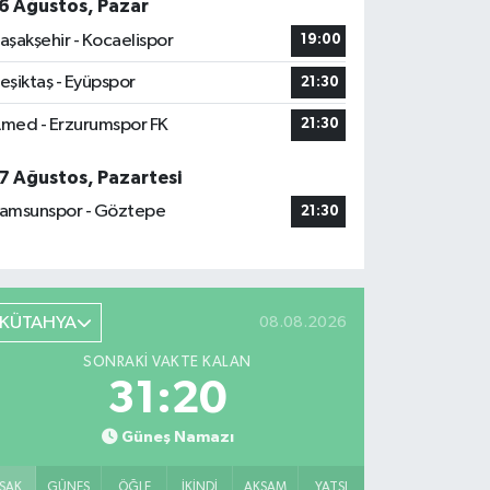
6 Ağustos, Pazar
aşakşehir - Kocaelispor
19:00
eşiktaş - Eyüpspor
21:30
med - Erzurumspor FK
21:30
7 Ağustos, Pazartesi
amsunspor - Göztepe
21:30
KÜTAHYA
08.08.2026
SONRAKI VAKTE KALAN
31:18
Güneş Namazı
SAK
GÜNEŞ
ÖĞLE
İKINDI
AKŞAM
YATSI