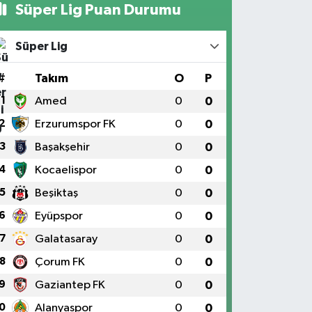
Süper Lig Puan Durumu
Süper Lig
#
Takım
O
P
1
Amed
0
0
2
Erzurumspor FK
0
0
3
Başakşehir
0
0
4
Kocaelispor
0
0
5
Beşiktaş
0
0
6
Eyüpspor
0
0
7
Galatasaray
0
0
8
Çorum FK
0
0
9
Gaziantep FK
0
0
0
Alanyaspor
0
0