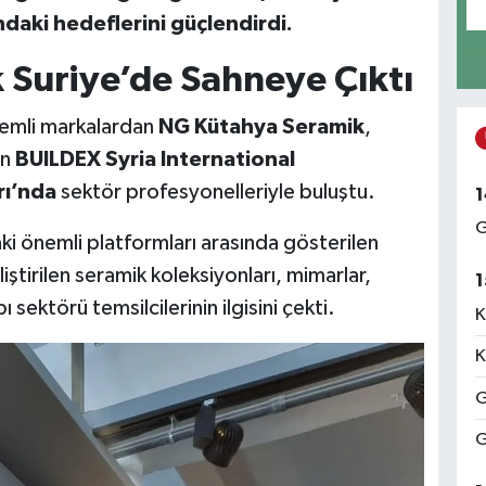
aki hedeflerini güçlendirdi.
Suriye’de Sahneye Çıktı
nemli markalardan
NG Kütahya Seramik
,
en
BUILDEX Syria International
rı’nda
sektör profesyonelleriyle buluştu.
1
G
ki önemli platformları arasında gösterilen
iştirilen seramik koleksiyonları, mimarlar,
1
ı sektörü temsilcilerinin ilgisini çekti.
K
K
G
G