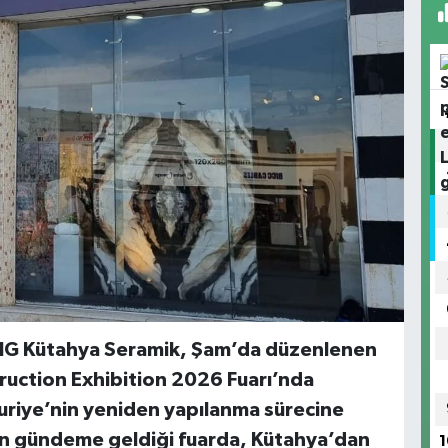
 NG Kütahya Seramik, Şam’da düzenlenen
ruction Exhibition 2026 Fuarı’nda
 Suriye’nin yeniden yapılanma sürecine
ının gündeme geldiği fuarda, Kütahya’dan
1