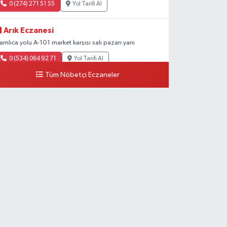
0 (274) 271 51 55
Yol Tarifi Al
Arık Eczanesi
amlıca yolu A-101 market karşısı salı pazarı yanı
0 (534) 064 92 71
Yol Tarifi Al
Tüm Nöbetçi Eczaneler