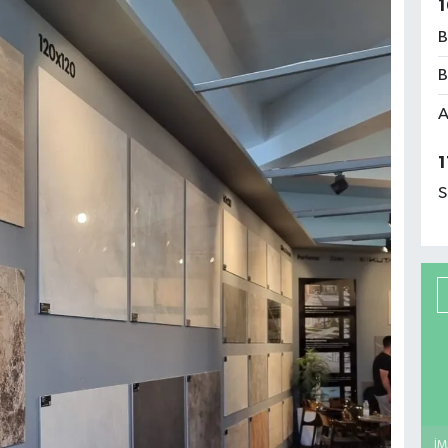
1
B
B
A
1
S
İM