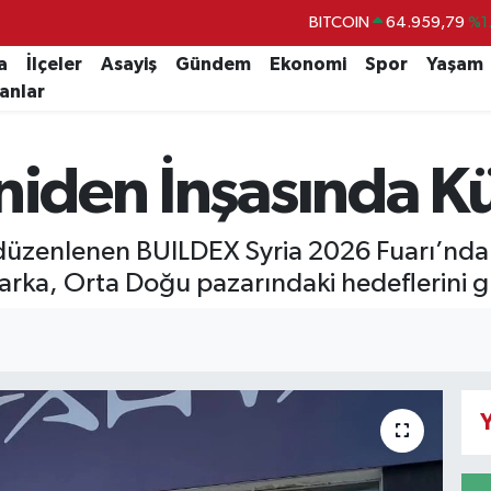
DOLAR
47,7436
%0.
EURO
55,2510
%0.
a
İlçeler
Asayiş
Gündem
Ekonomi
Spor
Yaşam
lanlar
STERLİN
64,4811
%0.
GRAM ALTIN
6660.55
%0.
eniden İnşasında K
BİST100
13.779
%-
BITCOIN
64.959,79
%1.
enlenen BUILDEX Syria 2026 Fuarı’nda yen
rka, Orta Doğu pazarındaki hedeflerini g
Y