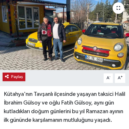
Haber
Haber İlanlar
Kültür-Sanat
Magazin
Resmi İlanlar
Paylaş
-
+
A
A
Sağlık
Kütahya'nın Tavşanlı ilçesinde yaşayan taksici Halil
Seri İlan
İbrahim Gülsoy ve oğlu Fatih Gülsoy, aynı gün
kutladıkları doğum günlerini bu yıl Ramazan ayının
Siyaset
ilk gününde karşılamanın mutluluğunu yaşadı.
Spor