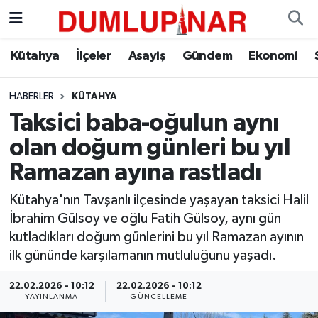
Asayiş
Kütahya Hava Durumu
Kütahya
İlçeler
Asayiş
Gündem
Ekonomi
Diğer
Kütahya Trafik Yoğunluk Haritası
HABERLER
KÜTAHYA
Taksici baba-oğulun aynı
Dünya
Süper Lig Puan Durumu ve Fikstür
olan doğum günleri bu yıl
Eğitim
Tüm Manşetler
Ramazan ayına rastladı
Ekonomi
Son Dakika Haberleri
Kütahya'nın Tavşanlı ilçesinde yaşayan taksici Halil
İbrahim Gülsoy ve oğlu Fatih Gülsoy, aynı gün
Eleman
Haber Arşivi
kutladıkları doğum günlerini bu yıl Ramazan ayının
ilk gününde karşılamanın mutluluğunu yaşadı.
Emlak
22.02.2026 - 10:12
22.02.2026 - 10:12
YAYINLANMA
GÜNCELLEME
Gündem