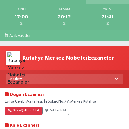
İKINDI
AKŞAM
YATSI
17:00
20:12
21:41
Aylık Vakitler
Kütahya Merkez Nöbetçi Eczaneler
Doğan Eczanesi
Evliya Çelebi Mahallesi, İri Sokak No:7 A Merkez Kütahya
0 (274) 412 64 19
Yol Tarifi Al
Kale Eczanesi