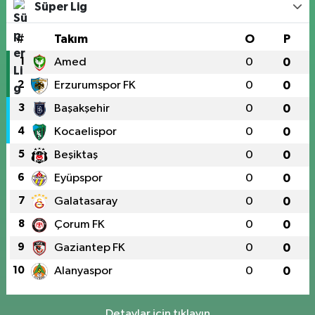
Süper Lig
#
Takım
O
P
1
Amed
0
0
2
Erzurumspor FK
0
0
3
Başakşehir
0
0
4
Kocaelispor
0
0
5
Beşiktaş
0
0
6
Eyüpspor
0
0
7
Galatasaray
0
0
8
Çorum FK
0
0
9
Gaziantep FK
0
0
10
Alanyaspor
0
0
Detaylar için tıklayın