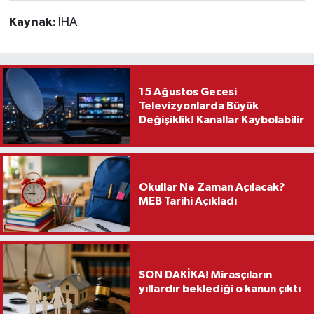
Kaynak:
İHA
15 Ağustos Gecesi
Televizyonlarda Büyük
Değişiklik! Kanallar Kaybolabilir
Okullar Ne Zaman Açılacak?
MEB Tarihi Açıkladı
SON DAKİKA! Mirasçıların
yıllardır beklediği o kanun çıktı