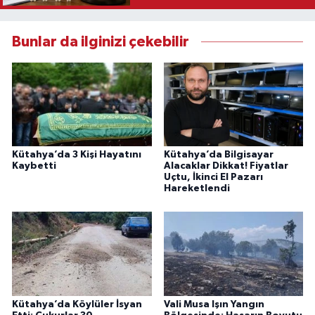
Bunlar da ilginizi çekebilir
Kütahya’da 3 Kişi Hayatını
Kütahya’da Bilgisayar
Kaybetti
Alacaklar Dikkat! Fiyatlar
Uçtu, İkinci El Pazarı
Hareketlendi
Kütahya’da Köylüler İsyan
Vali Musa Işın Yangın