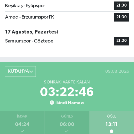
Beşiktaş - Eyüpspor
21:30
Amed - Erzurumspor FK
21:30
17 Ağustos, Pazartesi
Samsunspor - Göztepe
21:30
KÜTAHYA
09.08.2026
SONRAKI VAKTE KALAN
03:22:46
İkindi Namazı
İMSAK
GÜNEŞ
ÖĞLE
04:24
06:00
13:11