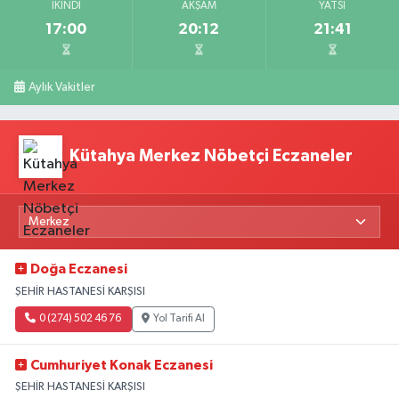
İKINDI
AKŞAM
YATSI
17:00
20:12
21:41
Aylık Vakitler
Kütahya Merkez Nöbetçi Eczaneler
Doğa Eczanesi
ŞEHİR HASTANESİ KARŞISI
0 (274) 502 46 76
Yol Tarifi Al
Cumhuriyet Konak Eczanesi
ŞEHİR HASTANESİ KARŞISI