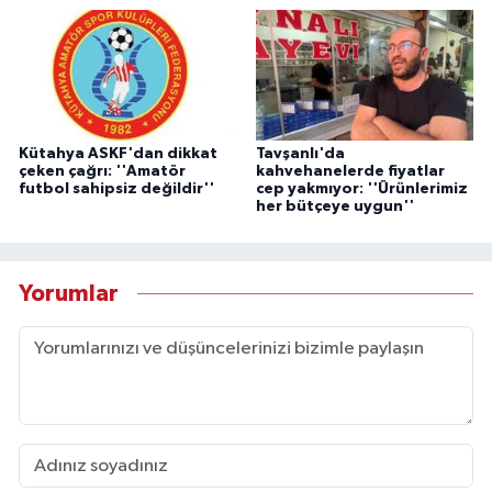
Kütahya ASKF'dan dikkat
Tavşanlı'da
çeken çağrı: ''Amatör
kahvehanelerde fiyatlar
futbol sahipsiz değildir''
cep yakmıyor: ''Ürünlerimiz
her bütçeye uygun''
Yorumlar