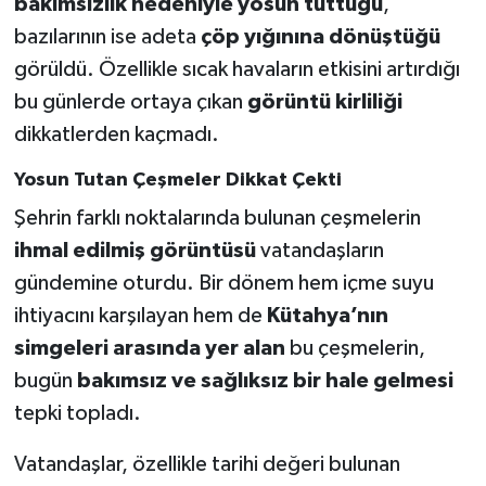
bakımsızlık nedeniyle yosun tuttuğu
,
bazılarının ise adeta
çöp yığınına dönüştüğü
Teknoloji
görüldü. Özellikle sıcak havaların etkisini artırdığı
bu günlerde ortaya çıkan
görüntü kirliliği
Vasıta
dikkatlerden kaçmadı.
Vefat Haberleri
Yosun Tutan Çeşmeler Dikkat Çekti
Şehrin farklı noktalarında bulunan çeşmelerin
Yaşam
ihmal edilmiş görüntüsü
vatandaşların
gündemine oturdu. Bir dönem hem içme suyu
ihtiyacını karşılayan hem de
Kütahya’nın
simgeleri arasında yer alan
bu çeşmelerin,
bugün
bakımsız ve sağlıksız bir hale gelmesi
tepki topladı.
Vatandaşlar, özellikle tarihi değeri bulunan