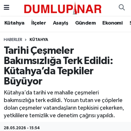
Asayiş
Kütahya Hava Durumu
Kütahya
İlçeler
Asayiş
Gündem
Ekonomi
Diğer
Kütahya Trafik Yoğunluk Haritası
HABERLER
KÜTAHYA
Tarihi Çeşmeler
Dünya
Süper Lig Puan Durumu ve Fikstür
Bakımsızlığa Terk Edildi:
Eğitim
Tüm Manşetler
Kütahya’da Tepkiler
Büyüyor
Ekonomi
Son Dakika Haberleri
Kütahya’da tarihi ve mahalle çeşmeleri
Eleman
Haber Arşivi
bakımsızlığa terk edildi. Yosun tutan ve çöplerle
dolan çeşmeler vatandaşların tepkisini çekerken,
Emlak
yetkililere temizlik ve denetim çağrısı yapıldı.
Gündem
28.05.2026 - 15:54