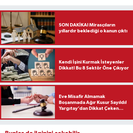
SON DAKİKA! Mirasçıların
yıllardır beklediği o kanun çıktı
Kendi İşini Kurmak İsteyenler
Dikkat! Bu 8 Sektör Öne Çıkıyor
Eve Misafir Almamak
Boşanmada Ağır Kusur Sayıldı!
Yargıtay’dan Dikkat Çeken
Karar