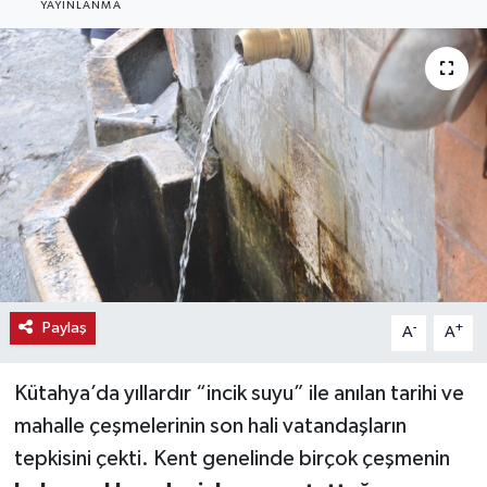
YAYINLANMA
Haber
Haber İlanlar
Kültür-Sanat
Magazin
Resmi İlanlar
Sağlık
Paylaş
-
+
A
A
Seri İlan
Kütahya’da yıllardır “incik suyu” ile anılan tarihi ve
mahalle çeşmelerinin son hali vatandaşların
Siyaset
tepkisini çekti. Kent genelinde birçok çeşmenin
Spor