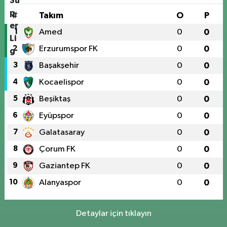
#
Takım
O
P
1
Amed
0
0
2
Erzurumspor FK
0
0
3
Başakşehir
0
0
4
Kocaelispor
0
0
5
Beşiktaş
0
0
6
Eyüpspor
0
0
7
Galatasaray
0
0
8
Çorum FK
0
0
9
Gaziantep FK
0
0
10
Alanyaspor
0
0
Detaylar için tıklayın