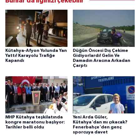
Bunlar da ilginizi çekebilir
Kütahya-Afyon Yolunda Yan
Düğün Öncesi Dış Çekime
Yattı! Karayolu Trafiğe
Gidiyorlardı! Gelin Ve
Kapandı
Damadın Aracına Arkadan
Çarptı
MHP Kütahya teşkilatında
Yeni Arda Güler,
kongre maratonu başlıyor:
Kütahya'dan mı çıkacak?
Tarihler belli oldu
Fenerbahçe'den genç
sporcuya davet