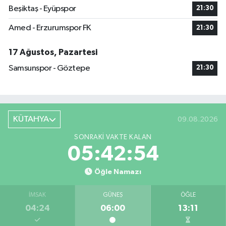
Beşiktaş - Eyüpspor
21:30
Amed - Erzurumspor FK
21:30
17 Ağustos, Pazartesi
Samsunspor - Göztepe
21:30
KÜTAHYA
09.08.2026
SONRAKI VAKTE KALAN
05:42:53
Öğle Namazı
İMSAK
GÜNEŞ
ÖĞLE
04:24
06:00
13:11