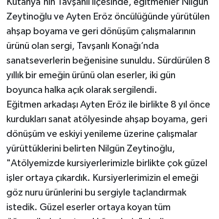
Kütahya'nın Tavşanlı ilçesinde, eğitmenler Nilgün
Zeytinoğlu ve Ayten Eröz öncülüğünde yürütülen
Teknoloji
ahşap boyama ve geri dönüşüm çalışmalarının
ürünü olan sergi, Tavşanlı Konağı’nda
Vasıta
sanatseverlerin beğenisine sunuldu. Sürdürülen 8
Vefat Haberleri
yıllık bir emeğin ürünü olan eserler, iki gün
boyunca halka açık olarak sergilendi.
Yaşam
Eğitmen arkadaşı Ayten Eröz ile birlikte 8 yıl önce
kurdukları sanat atölyesinde ahşap boyama, geri
dönüşüm ve eskiyi yenileme üzerine çalışmalar
yürüttüklerini belirten Nilgün Zeytinoğlu,
"Atölyemizde kursiyerlerimizle birlikte çok güzel
işler ortaya çıkardık. Kursiyerlerimizin el emeği
göz nuru ürünlerini bu sergiyle taçlandırmak
istedik. Güzel eserler ortaya koyan tüm