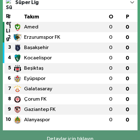
Süper Lig
#
Takım
O
P
1
Amed
0
0
2
Erzurumspor FK
0
0
3
Başakşehir
0
0
4
Kocaelispor
0
0
5
Beşiktaş
0
0
6
Eyüpspor
0
0
7
Galatasaray
0
0
8
Çorum FK
0
0
9
Gaziantep FK
0
0
10
Alanyaspor
0
0
Detaylar için tıklayın