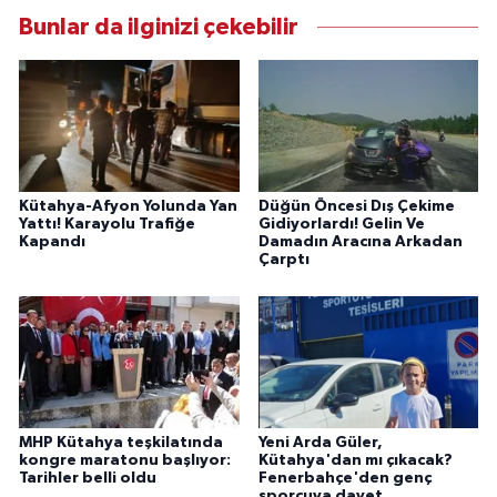
Bunlar da ilginizi çekebilir
Kütahya-Afyon Yolunda Yan
Düğün Öncesi Dış Çekime
Yattı! Karayolu Trafiğe
Gidiyorlardı! Gelin Ve
Kapandı
Damadın Aracına Arkadan
Çarptı
MHP Kütahya teşkilatında
Yeni Arda Güler,
kongre maratonu başlıyor:
Kütahya'dan mı çıkacak?
Tarihler belli oldu
Fenerbahçe'den genç
sporcuya davet