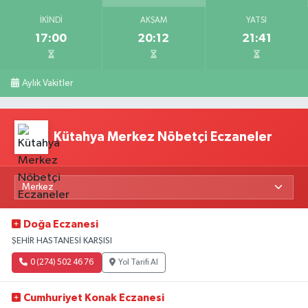
İKINDI
AKŞAM
YATSI
17:00
20:12
21:41
Aylık Vakitler
Kütahya Merkez Nöbetçi Eczaneler
Doğa Eczanesi
ŞEHİR HASTANESİ KARŞISI
0 (274) 502 46 76
Yol Tarifi Al
Cumhuriyet Konak Eczanesi