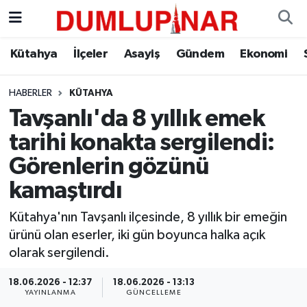
Asayiş
Kütahya Hava Durumu
Kütahya
İlçeler
Asayiş
Gündem
Ekonomi
Diğer
Kütahya Trafik Yoğunluk Haritası
HABERLER
KÜTAHYA
Tavşanlı'da 8 yıllık emek
Dünya
Süper Lig Puan Durumu ve Fikstür
tarihi konakta sergilendi:
Eğitim
Tüm Manşetler
Görenlerin gözünü
kamaştırdı
Ekonomi
Son Dakika Haberleri
Kütahya'nın Tavşanlı ilçesinde, 8 yıllık bir emeğin
Eleman
Haber Arşivi
ürünü olan eserler, iki gün boyunca halka açık
olarak sergilendi.
Emlak
18.06.2026 - 12:37
18.06.2026 - 13:13
YAYINLANMA
GÜNCELLEME
Gündem