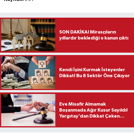
SON DAKİKA! Mirasçıların
yıllardır beklediği o kanun çıktı
Kendi İşini Kurmak İsteyenler
Dikkat! Bu 8 Sektör Öne Çıkıyor
Eve Misafir Almamak
Boşanmada Ağır Kusur Sayıldı!
Yargıtay’dan Dikkat Çeken
Karar