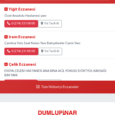
Yiğit Eczanesi
Özel Anadolu Hastanesi yanı
0 (274) 333 06 60
Yol Tarifi Al
Irem Eczanesi
Çamlıca Yolu Saat Kulesi Yanı Bahçelievler Camii Yanı
0 (274) 231 69 09
Yol Tarifi Al
Çelik Eczanesi
EVLİYA ÇELEBİ HASTANESİ ANA BİNA ACİL YOKUŞU DÖRTYOL KAVŞAĞI
BİM YANI
0 (274) 231 81 64
Yol Tarifi Al
Tüm Nöbetçi Eczaneler