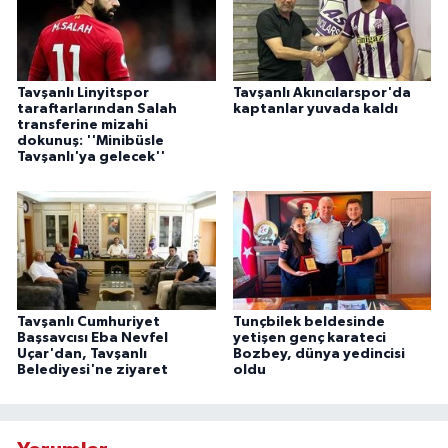
Tavşanlı Linyitspor
Tavşanlı Akıncılarspor'da
taraftarlarından Salah
kaptanlar yuvada kaldı
transferine mizahi
dokunuş: ''Minibüsle
Tavşanlı'ya gelecek''
Tavşanlı Cumhuriyet
Tunçbilek beldesinde
Başsavcısı Eba Nevfel
yetişen genç karateci
Uçar'dan, Tavşanlı
Bozbey, dünya yedincisi
Belediyesi'ne ziyaret
oldu