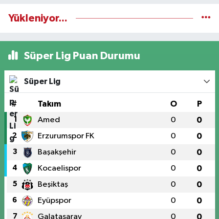
Yükleniyor...
Süper Lig Puan Durumu
Süper Lig
#
Takım
O
P
1
Amed
0
0
2
Erzurumspor FK
0
0
3
Başakşehir
0
0
4
Kocaelispor
0
0
5
Beşiktaş
0
0
6
Eyüpspor
0
0
7
Galatasaray
0
0