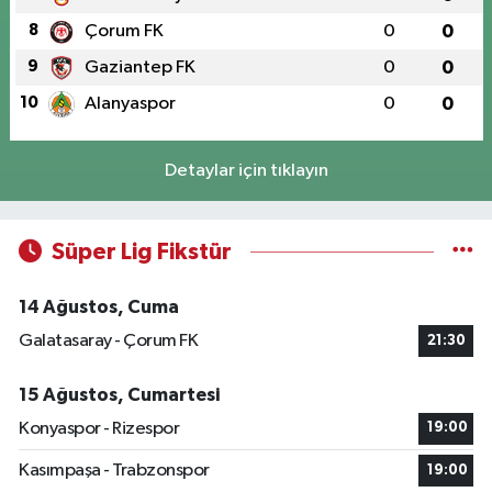
8
Çorum FK
0
0
9
Gaziantep FK
0
0
10
Alanyaspor
0
0
Detaylar için tıklayın
Süper Lig Fikstür
14 Ağustos, Cuma
Galatasaray - Çorum FK
21:30
15 Ağustos, Cumartesi
Konyaspor - Rizespor
19:00
Kasımpaşa - Trabzonspor
19:00