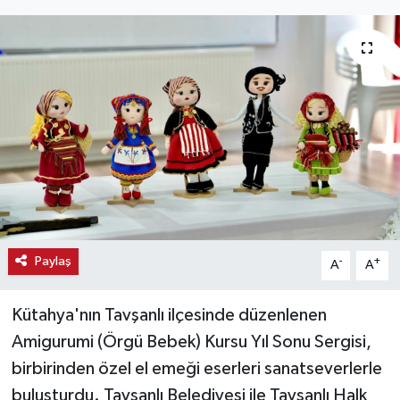
Haber
Haber İlanlar
Kültür-Sanat
Magazin
Resmi İlanlar
Sağlık
Paylaş
-
+
A
A
Seri İlan
Kütahya'nın Tavşanlı ilçesinde düzenlenen
Amigurumi (Örgü Bebek) Kursu Yıl Sonu Sergisi,
Siyaset
birbirinden özel el emeği eserleri sanatseverlerle
buluşturdu. Tavşanlı Belediyesi ile Tavşanlı Halk
Spor