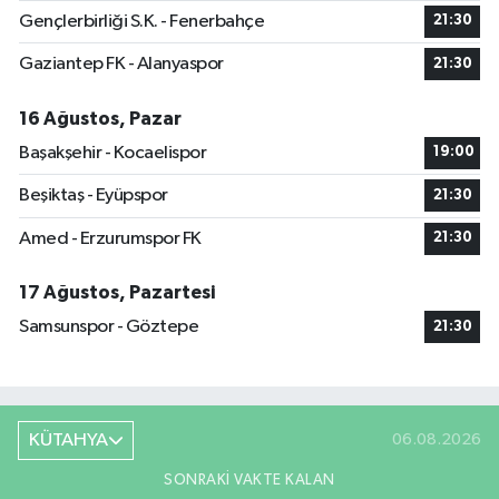
Gençlerbirliği S.K. - Fenerbahçe
21:30
Gaziantep FK - Alanyaspor
21:30
16 Ağustos, Pazar
Başakşehir - Kocaelispor
19:00
Beşiktaş - Eyüpspor
21:30
Amed - Erzurumspor FK
21:30
17 Ağustos, Pazartesi
Samsunspor - Göztepe
21:30
KÜTAHYA
06.08.2026
SONRAKI VAKTE KALAN