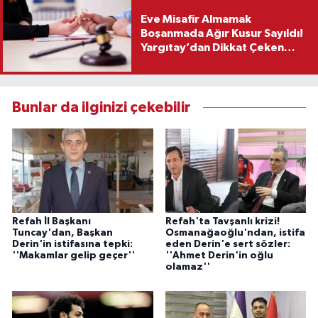
Eve Misafir Almamak
Boşanmada Ağır Kusur Sayıldı!
Yargıtay’dan Dikkat Çeken
Karar
Bunlar da ilginizi çekebilir
Refah İl Başkanı
Refah'ta Tavşanlı krizi!
Tuncay'dan, Başkan
Osmanağaoğlu'ndan, istifa
Derin'in istifasına tepki:
eden Derin'e sert sözler:
''Makamlar gelip geçer''
''Ahmet Derin'in oğlu
olamaz''