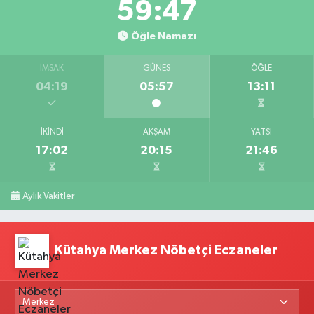
59:45
Öğle Namazı
İMSAK
GÜNEŞ
ÖĞLE
04:19
05:57
13:11
İKINDI
AKŞAM
YATSI
17:02
20:15
21:46
Aylık Vakitler
Kütahya Merkez Nöbetçi Eczaneler