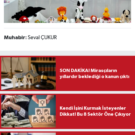
Muhabir:
Seval ÇUKUR
SON DAKİKA! Mirasçıların
yıllardır beklediği o kanun çıktı
Kendi İşini Kurmak İsteyenler
Dikkat! Bu 8 Sektör Öne Çıkıyor