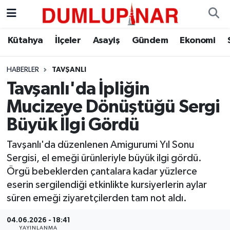
Asayiş
Kütahya Hava Durumu
Kütahya
İlçeler
Asayiş
Gündem
Ekonomi
Diğer
Kütahya Trafik Yoğunluk Haritası
HABERLER
TAVŞANLI
Tavşanlı'da İpliğin
Dünya
Süper Lig Puan Durumu ve Fikstür
Mucizeye Dönüştüğü Sergi
Eğitim
Tüm Manşetler
Büyük İlgi Gördü
Ekonomi
Son Dakika Haberleri
Tavşanlı'da düzenlenen Amigurumi Yıl Sonu
Sergisi, el emeği ürünleriyle büyük ilgi gördü.
Eleman
Haber Arşivi
Örgü bebeklerden çantalara kadar yüzlerce
eserin sergilendiği etkinlikte kursiyerlerin aylar
Emlak
süren emeği ziyaretçilerden tam not aldı.
04.06.2026 - 18:41
Gündem
YAYINLANMA