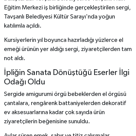
Eğitim Merkezi iş birliğinde gerçekleştirilen sergi,
Teknoloji
Tavşanlı Belediyesi Kültür Sarayı'nda yoğun
katılımla açıldı.
Vasıta
Kursiyerlerin yıl boyunca hazırladığı yüzlerce el
Vefat Haberleri
emeği ürünün yer aldığı sergi, ziyaretçilerden tam
not aldı.
Yaşam
İpliğin Sanata Dönüştüğü Eserler İlgi
Odağı Oldu
Sergide amigurumi örgü bebeklerden el örgüsü
çantalara, rengârenk battaniyelerden dekoratif
ev aksesuarlarına kadar çok sayıda ürün
ziyaretçilerin beğenisine sunuldu.
Aylar süren emek, sabır ve titiz çalışmalar