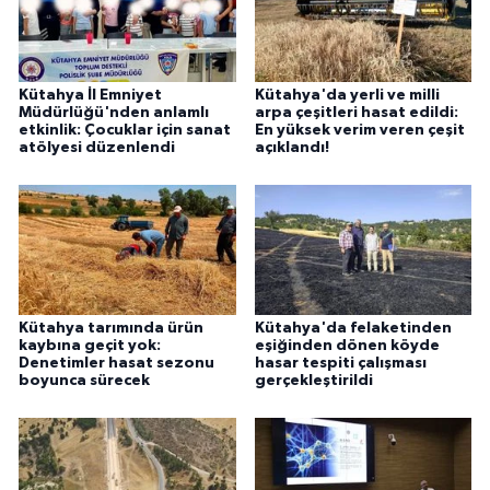
Kütahya İl Emniyet
Kütahya'da yerli ve milli
Müdürlüğü'nden anlamlı
arpa çeşitleri hasat edildi:
etkinlik: Çocuklar için sanat
En yüksek verim veren çeşit
atölyesi düzenlendi
açıklandı!
Kütahya tarımında ürün
Kütahya'da felaketinden
kaybına geçit yok:
eşiğinden dönen köyde
Denetimler hasat sezonu
hasar tespiti çalışması
boyunca sürecek
gerçekleştirildi