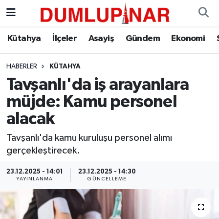
Asayiş
Kütahya Hava Durumu
Kütahya
İlçeler
Asayiş
Gündem
Ekonomi
Diğer
Kütahya Trafik Yoğunluk Haritası
HABERLER
KÜTAHYA
Tavşanlı'da iş arayanlara
Dünya
Süper Lig Puan Durumu ve Fikstür
müjde: Kamu personel
Eğitim
Tüm Manşetler
alacak
Ekonomi
Son Dakika Haberleri
Tavşanlı'da kamu kuruluşu personel alımı
gerçekleştirecek.
Eleman
Haber Arşivi
23.12.2025 - 14:01
23.12.2025 - 14:30
YAYINLANMA
GÜNCELLEME
Emlak
Gündem