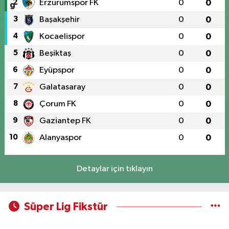
2
Erzurumspor FK
0
0
3
Başakşehir
0
0
4
Kocaelispor
0
0
5
Beşiktaş
0
0
6
Eyüpspor
0
0
7
Galatasaray
0
0
8
Çorum FK
0
0
9
Gaziantep FK
0
0
10
Alanyaspor
0
0
Detaylar için tıklayın
Süper Lig Fikstür