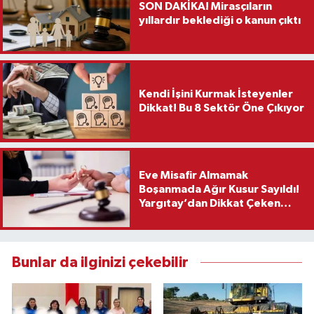
SON DAKİKA! Mirasçıların
yıllardır beklediği o kanun çıktı
Kendi İşini Kurmak İsteyenler
Dikkat! Bu 8 Sektör Öne Çıkıyor
Eve Misafir Almamak
Boşanmada Ağır Kusur Sayıldı!
Yargıtay’dan Dikkat Çeken
Karar
Bunlar da ilginizi çekebilir