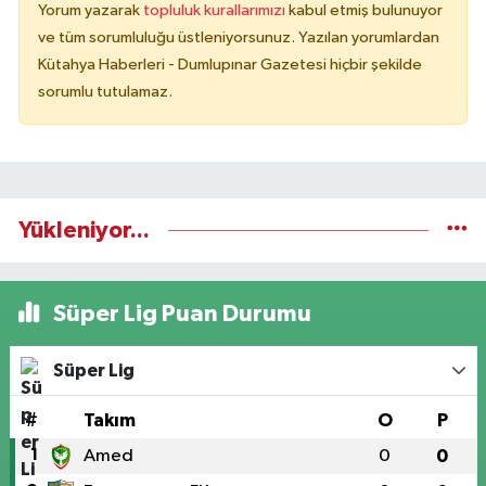
Yorum yazarak
topluluk kurallarımızı
kabul etmiş bulunuyor
ve tüm sorumluluğu üstleniyorsunuz. Yazılan yorumlardan
Kütahya Haberleri - Dumlupınar Gazetesi hiçbir şekilde
sorumlu tutulamaz.
Yükleniyor...
Süper Lig Puan Durumu
Süper Lig
#
Takım
O
P
1
Amed
0
0