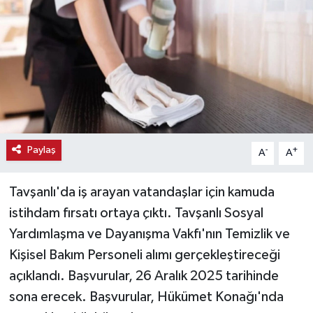
Haber
Haber İlanlar
Kültür-Sanat
Magazin
Paylaş
-
+
A
A
Resmi İlanlar
Tavşanlı'da iş arayan vatandaşlar için kamuda
Sağlık
istihdam fırsatı ortaya çıktı. Tavşanlı Sosyal
Yardımlaşma ve Dayanışma Vakfı'nın Temizlik ve
Seri İlan
Kişisel Bakım Personeli alımı gerçekleştireceği
Siyaset
açıklandı. Başvurular, 26 Aralık 2025 tarihinde
sona erecek. Başvurular, Hükümet Konağı'nda
Spor