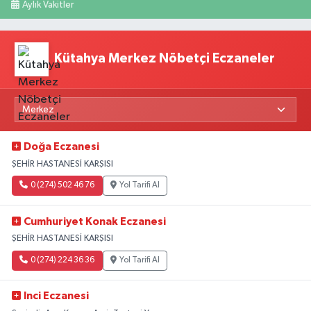
Aylık Vakitler
Kütahya Merkez Nöbetçi Eczaneler
Doğa Eczanesi
ŞEHİR HASTANESİ KARŞISI
0 (274) 502 46 76
Yol Tarifi Al
Cumhuriyet Konak Eczanesi
ŞEHİR HASTANESİ KARŞISI
0 (274) 224 36 36
Yol Tarifi Al
Inci Eczanesi