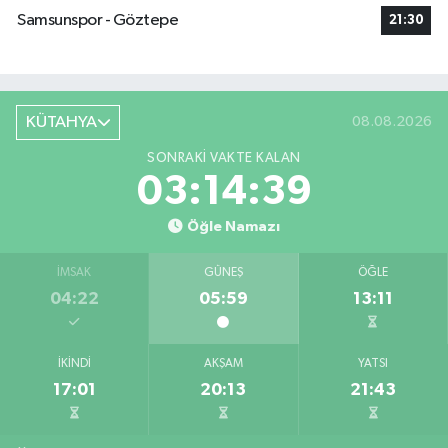
Samsunspor - Göztepe
21:30
KÜTAHYA
08.08.2026
SONRAKI VAKTE KALAN
03:14:39
Öğle Namazı
İMSAK
GÜNEŞ
ÖĞLE
04:22
05:59
13:11
İKINDI
AKŞAM
YATSI
17:01
20:13
21:43