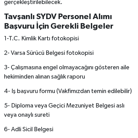
gerçekleştirilebilecek.
Teknoloji
Tavşanlı SYDV Personel Alımı
Başvuru İçin Gerekli Belgeler
Vasıta
1-T.C. Kimlik Kartı fotokopisi
Vefat Haberleri
2- Varsa Sürücü Belgesi fotokopisi
Yaşam
3- Çalışmasına engel olmayacağını gösteren aile
hekiminden alınan sağlık raporu
4- Iş başvuru formu (Vakfimızdan temin edilebilir)
5- Diploma veya Geçici Mezuniyet Belgesi aslı
veya onaylı sureti
6- Adli Sicil Belgesi