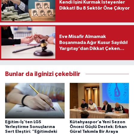
Kendi İşini Kurmak İsteyenler
Dikkat! Bu 8 Sektör Öne Çıkıyor
Eve Misafir Almamak
Boşanmada Ağır Kusur Sayıldı!
Yargıtay’dan Dikkat Çeken
Karar
Bunlar da ilginizi çekebilir
Eğitim-İş’ten LGS
Kütahyaspor’a Yeni Sezon
Yerleştirme Sonuçlarına
Öncesi Güçlü Destek: Erkan
Sert Eleştiri: “Eğitimdeki
Güral Takımla Bir Araya