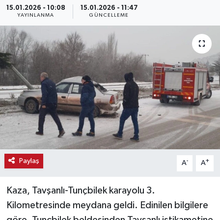
15.01.2026 - 10:08
15.01.2026 - 11:47
YAYINLANMA
GÜNCELLEME
Haber
Haber İlanlar
Kültür-Sanat
Magazin
Resmi İlanlar
Sağlık
Paylaş
-
+
A
A
Seri İlan
Kaza, Tavşanlı-Tunçbilek karayolu 3.
Siyaset
Kilometresinde meydana geldi. Edinilen bilgilere
Spor