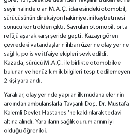
göre, Tunçbilek beldesinden Tavşanlı istikametine
seyir halinde olan M.A.Ç. idaresindeki otomobil,
Teknoloji
sürücüsünün direksiyon hakimiyetini kaybetmesi
sonucu kontrolden çıktı. Savrulan otomobil, orta
Vasıta
refüjü aşarak karşı şeride geçti. Kazayı gören
Vefat Haberleri
çevredeki vatandaşların ihbarı üzerine olay yerine
sağlık, polis ve itfaiye ekipleri sevk edildi.
Yaşam
Kazada, sürücü M.A.Ç. ile birlikte otomobilde
bulunan ve henüz kimlik bilgileri tespit edilemeyen
2 kişi yaralandı.
Yaralılar, olay yerinde yapılan ilk müdahalelerinin
ardından ambulanslarla Tavşanlı Doç. Dr. Mustafa
Kalemli Devlet Hastanesi'ne kaldırılarak tedavi
altına alındı. Yaralıların sağlık durumlarının iyi
olduğu öğrenildi.