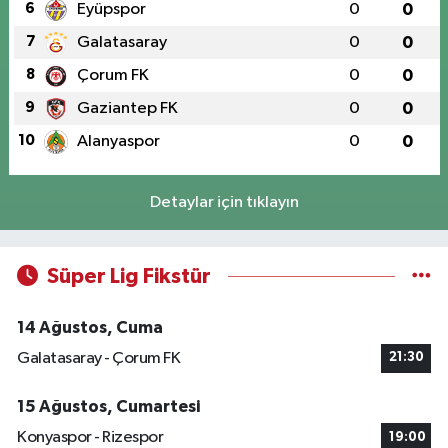
6
Eyüpspor
0
0
7
Galatasaray
0
0
8
Çorum FK
0
0
9
Gaziantep FK
0
0
10
Alanyaspor
0
0
Detaylar için tıklayın
Süper Lig Fikstür
14 Ağustos, Cuma
Galatasaray - Çorum FK
21:30
15 Ağustos, Cumartesi
Konyaspor - Rizespor
19:00