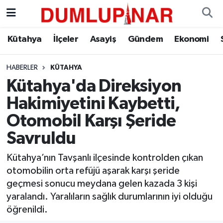
Asayiş
Kütahya Hava Durumu
Kütahya
İlçeler
Asayiş
Gündem
Ekonomi
Diğer
Kütahya Trafik Yoğunluk Haritası
HABERLER
KÜTAHYA
Kütahya'da Direksiyon
Dünya
Süper Lig Puan Durumu ve Fikstür
Hakimiyetini Kaybetti,
Eğitim
Tüm Manşetler
Otomobil Karşı Şeride
Savruldu
Ekonomi
Son Dakika Haberleri
Kütahya’nın Tavşanlı ilçesinde kontrolden çıkan
Eleman
Haber Arşivi
otomobilin orta refüjü aşarak karşı şeride
geçmesi sonucu meydana gelen kazada 3 kişi
Emlak
yaralandı. Yaralıların sağlık durumlarının iyi olduğu
öğrenildi.
Gündem