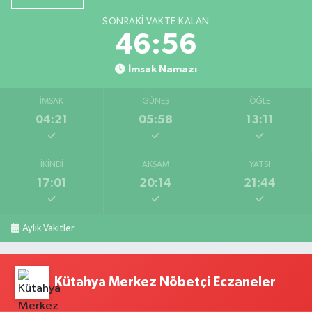
SONRAKI VAKTE KALAN
46:56
İmsak Namazı
İMSAK
GÜNEŞ
ÖĞLE
04:21
05:58
13:11
İKINDI
AKŞAM
YATSI
17:01
20:14
21:44
Aylık Vakitler
Kütahya Merkez Nöbetçi Eczaneler