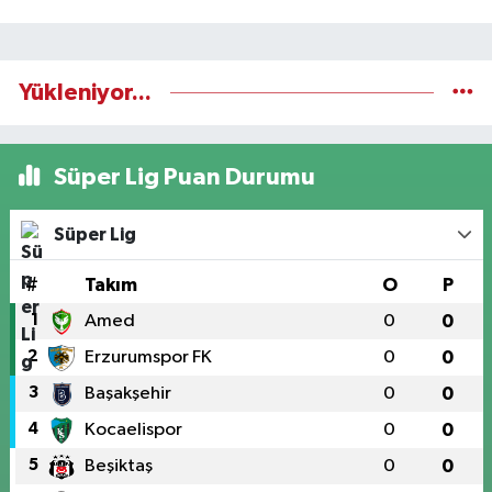
Yükleniyor...
Süper Lig Puan Durumu
Süper Lig
#
Takım
O
P
1
Amed
0
0
2
Erzurumspor FK
0
0
3
Başakşehir
0
0
4
Kocaelispor
0
0
5
Beşiktaş
0
0