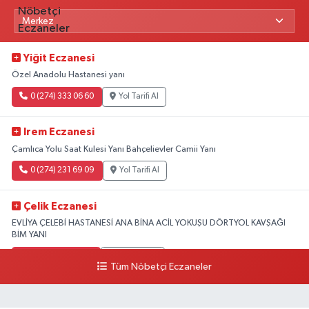
Yiğit Eczanesi
Özel Anadolu Hastanesi yanı
0 (274) 333 06 60
Yol Tarifi Al
Irem Eczanesi
Çamlıca Yolu Saat Kulesi Yanı Bahçelievler Camii Yanı
0 (274) 231 69 09
Yol Tarifi Al
Çelik Eczanesi
EVLİYA ÇELEBİ HASTANESİ ANA BİNA ACİL YOKUŞU DÖRTYOL KAVŞAĞI
BİM YANI
0 (274) 231 81 64
Yol Tarifi Al
Tüm Nöbetçi Eczaneler