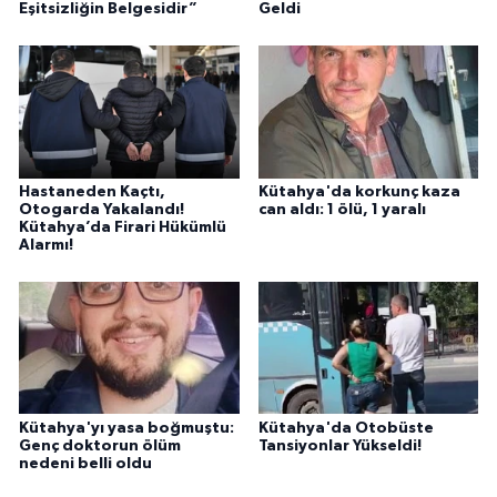
Eşitsizliğin Belgesidir”
Geldi
Hastaneden Kaçtı,
Kütahya'da korkunç kaza
Otogarda Yakalandı!
can aldı: 1 ölü, 1 yaralı
Kütahya’da Firari Hükümlü
Alarmı!
Kütahya'yı yasa boğmuştu:
Kütahya'da Otobüste
Genç doktorun ölüm
Tansiyonlar Yükseldi!
nedeni belli oldu