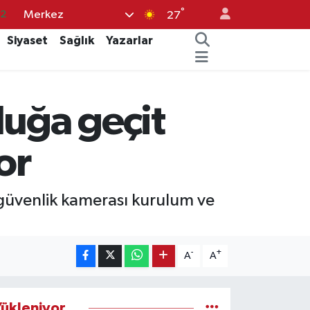
°
Merkez
27
17
Siyaset
Sağlık
Yazarlar
27
35
12
luğa geçit
19
or
 güvenlik kamerası kurulum ve
-
+
A
A
ükleniyor...