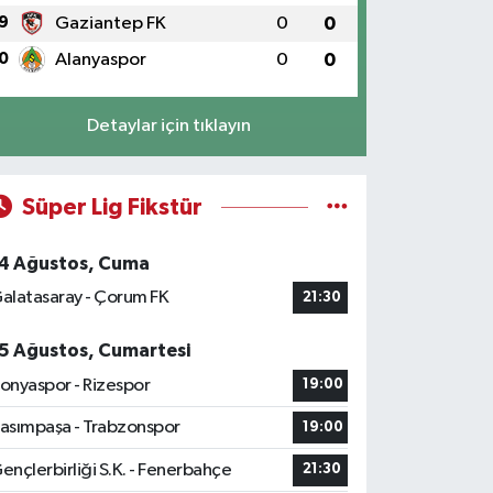
9
Gaziantep FK
0
0
0
Alanyaspor
0
0
Detaylar için tıklayın
Süper Lig Fikstür
4 Ağustos, Cuma
alatasaray - Çorum FK
21:30
5 Ağustos, Cumartesi
onyaspor - Rizespor
19:00
asımpaşa - Trabzonspor
19:00
ençlerbirliği S.K. - Fenerbahçe
21:30