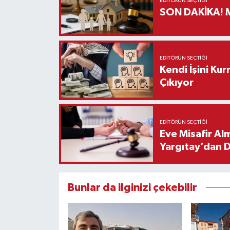
EDITÖRÜN SEÇTIĞI
S
EDITÖRÜN SEÇTIĞI
Kendi İşini Ku
Çıkıyor
EDITÖRÜN SEÇTIĞI
Eve Misafir Al
Yargıtay’dan 
Bunlar da ilginizi çekebilir