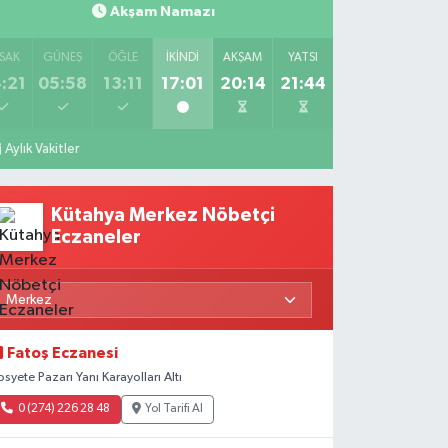
Akşam Namazı
SAK
GÜNEŞ
ÖĞLE
İKINDI
AKŞAM
YATSI
:21
05:58
13:11
17:01
20:14
21:44
Aylık Vakitler
Kütahya Merkez Nöbetçi
Eczaneler
Fatoş Eczanesi
osyete Pazarı Yanı Karayolları Altı
0 (274) 226 28 48
Yol Tarifi Al