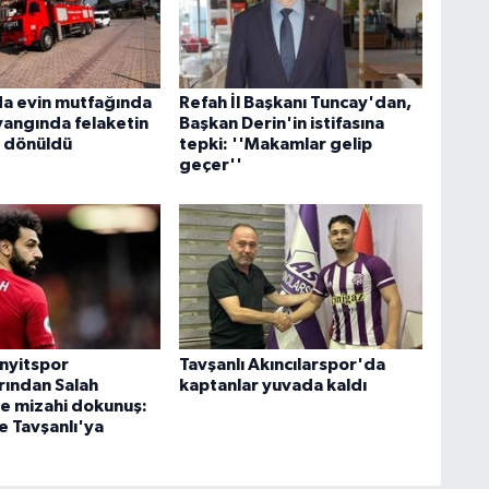
a evin mutfağında
Refah İl Başkanı Tuncay'dan,
yangında felaketin
Başkan Derin'in istifasına
 dönüldü
tepki: ''Makamlar gelip
geçer''
inyitspor
Tavşanlı Akıncılarspor'da
rından Salah
kaptanlar yuvada kaldı
ne mizahi dokunuş:
e Tavşanlı'ya