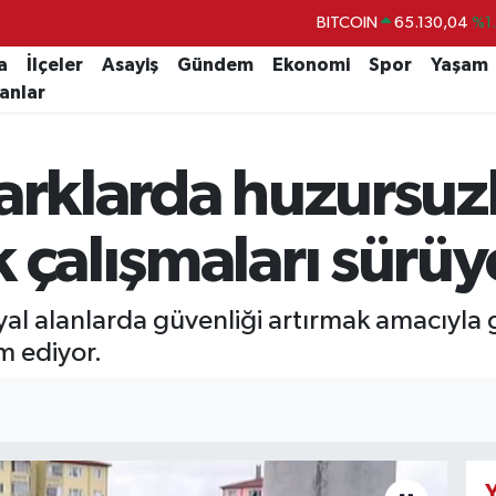
DOLAR
47,7106
%0.
a
İlçeler
Asayiş
Gündem
Ekonomi
Spor
Yaşam
EURO
55,1652
%0.
lanlar
STERLİN
64,4046
%0.
GRAM ALTIN
6618.49
%2.
arklarda huzursuz
BİST100
13.773
%-
 çalışmaları sürüy
syal alanlarda güvenliği artırmak amacıyla
 ediyor.
Y