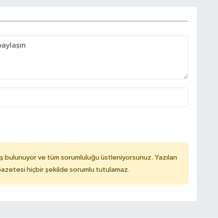
ş bulunuyor ve tüm sorumluluğu üstleniyorsunuz. Yazılan
azetesi hiçbir şekilde sorumlu tutulamaz.