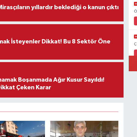
ON DAKİKA! Mirasçıların yıllardır beklediği o kanun çıktı
Ö
rmak İsteyenler Dikkat! Bu 8 Sektör Öne
Ç
mamak Boşanmada Ağır Kusur Sayıldı!
Dikkat Çeken Karar