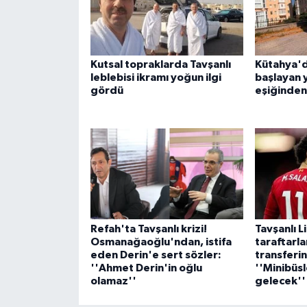
Kutsal topraklarda Tavşanlı
Kütahya'd
leblebisi ikramı yoğun ilgi
başlayan 
gördü
eşiğinden
Refah'ta Tavşanlı krizi!
Tavşanlı L
Osmanağaoğlu'ndan, istifa
taraftarla
eden Derin'e sert sözler:
transferi
''Ahmet Derin'in oğlu
''Minibüsl
olamaz''
gelecek''