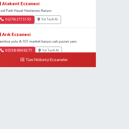
Atakent Eczanesi
zel Park Hayat Hastanesi Karşısı
0 (274) 271 51 55
Yol Tarifi Al
Arık Eczanesi
amlıca yolu A-101 market karşısı salı pazarı yanı
0 (534) 064 92 71
Yol Tarifi Al
Tüm Nöbetçi Eczaneler