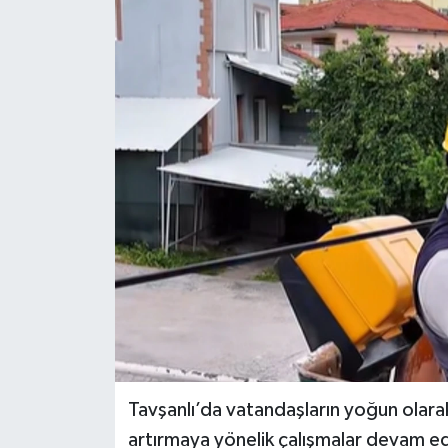
Haber
Haber İlanlar
Kültür-Sanat
Magazin
Resmi İlanlar
Sağlık
Seri İlan
Siyaset
Tavşanlı’da vatandaşların yoğun olarak
artırmaya yönelik çalışmalar devam edi
Spor