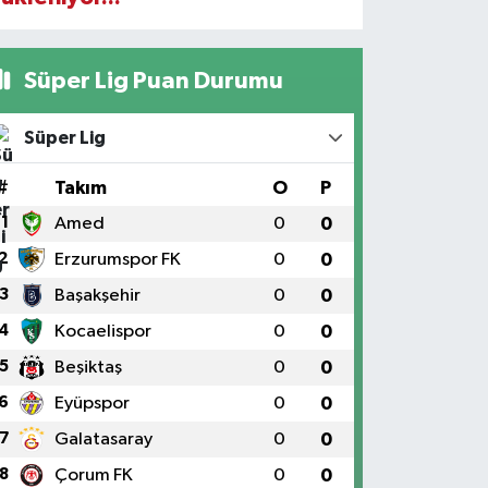
Süper Lig Puan Durumu
Süper Lig
#
Takım
O
P
1
Amed
0
0
2
Erzurumspor FK
0
0
3
Başakşehir
0
0
4
Kocaelispor
0
0
5
Beşiktaş
0
0
6
Eyüpspor
0
0
7
Galatasaray
0
0
8
Çorum FK
0
0