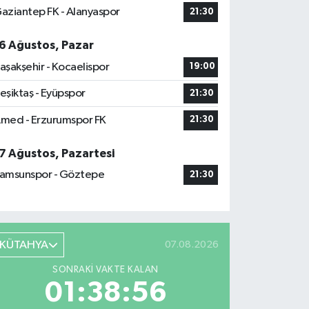
aziantep FK - Alanyaspor
21:30
6 Ağustos, Pazar
aşakşehir - Kocaelispor
19:00
eşiktaş - Eyüpspor
21:30
med - Erzurumspor FK
21:30
7 Ağustos, Pazartesi
amsunspor - Göztepe
21:30
KÜTAHYA
07.08.2026
SONRAKI VAKTE KALAN
01:38:55