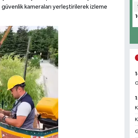
 güvenlik kameraları yerleştirilerek izleme
1
1
G
1
K
K
G