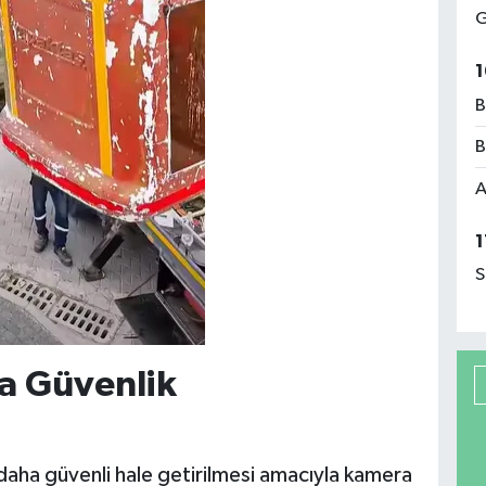
G
1
B
B
A
1
S
da Güvenlik
n daha güvenli hale getirilmesi amacıyla kamera