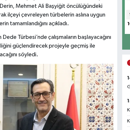
ı Derin, Mehmet Ali Başyiğit öncülüğündeki
ak ilçeyi çevreleyen türbelerin aslına uygun
erin tamamlandığını açıkladı.
1
n Dede Türbesi’nde çalışmaların başlayacağını
liğini güçlendirecek projeyle geçmiş ile
acağını söyledi.
1
G
1
K
K