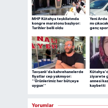
MHP Kütahya teşkilatında
Yeni Arda
kongre maratonu başlıyor:
mı çıkaca
Tarihler belli oldu
genç spor
Tavşanlı'da kahvehanelerde
Kütahya'd
fiyatlar cep yakmıyor:
ziyarete 
''Ürünlerimiz her bütçeye
annesi ka
uygun''
kaybetti
Yorumlar