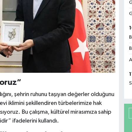
G
G
1
B
B
A
1
yoruz”
S
adığını, şehrin ruhunu taşıyan değerler olduğunu
i iklimini şekillendiren türbelerimize hak
ıyoruz. Bu çalışma, kültürel mirasımıza sahip
r” ifadelerini kullandı.