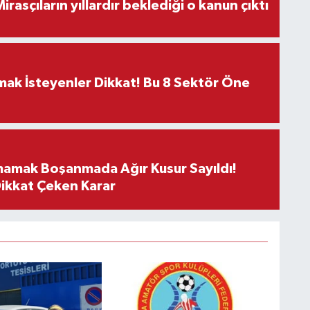
ON DAKİKA! Mirasçıların yıllardır beklediği o kanun çıktı
rmak İsteyenler Dikkat! Bu 8 Sektör Öne
mamak Boşanmada Ağır Kusur Sayıldı!
Dikkat Çeken Karar