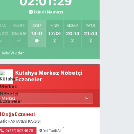
02:01:27
İkindi Namazı
SAK
GÜNEŞ
ÖĞLE
İKINDI
AKŞAM
YATSI
:22
05:59
13:11
17:01
20:13
21:43
Aylık Vakitler
Kütahya Merkez Nöbetçi
Eczaneler
Doğa Eczanesi
EHİR HASTANESİ KARŞISI
0 (274) 502 46 76
Yol Tarifi Al