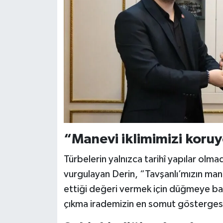
“Manevi iklimimizi koru
Türbelerin yalnızca tarihî yapılar olm
vurgulayan Derin, “Tavşanlı’mızın manev
ettiği değeri vermek için düğmeye bas
çıkma irademizin en somut göstergesidi