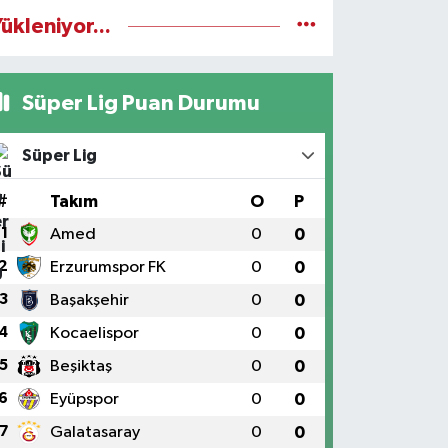
ükleniyor...
Süper Lig Puan Durumu
Süper Lig
#
Takım
O
P
1
Amed
0
0
2
Erzurumspor FK
0
0
3
Başakşehir
0
0
4
Kocaelispor
0
0
5
Beşiktaş
0
0
6
Eyüpspor
0
0
7
Galatasaray
0
0