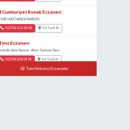
Cumhuriyet Konak Eczanesi
EHİR HASTANESİ KARŞISI
0 (274) 224 36 36
Yol Tarifi Al
Inci Eczanesi
evindir Avm Karşısı. Amir Tantuni Yanı.
0 (274) 224 18 18
Yol Tarifi Al
Tüm Nöbetçi Eczaneler