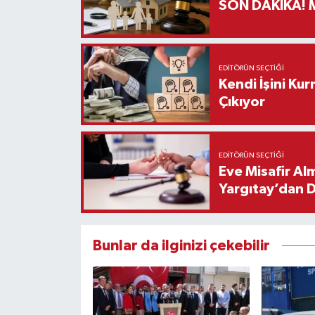
S
EDITÖRÜN SEÇTIĞI
Kendi İşini Ku
Çıkıyor
EDITÖRÜN SEÇTIĞI
Eve Misafir Al
Yargıtay’dan 
Bunlar da ilginizi çekebilir