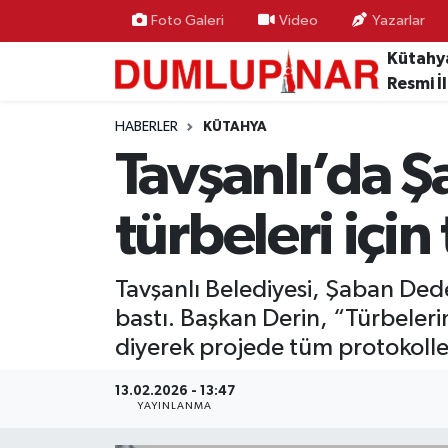
Foto Galeri
Video
Yazarlar
Kütahy
Asayiş
Kütahya Hava Durumu
Resmi İ
Diğer
Kütahya Trafik Yoğunluk Haritası
HABERLER
KÜTAHYA
Tavşanlı’da 
Dünya
Süper Lig Puan Durumu ve Fikstür
türbeleri için
Eğitim
Tüm Manşetler
Ekonomi
Son Dakika Haberleri
Tavşanlı Belediyesi, Şaban Ded
bastı. Başkan Derin, “Türbeler
Eleman
Haber Arşivi
diyerek projede tüm protokolle
Emlak
13.02.2026 - 13:47
YAYINLANMA
Gündem