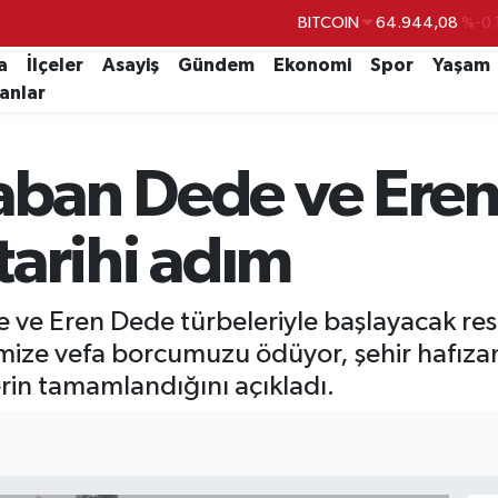
DOLAR
47,7436
%0.
EURO
55,2510
%0.
a
İlçeler
Asayiş
Gündem
Ekonomi
Spor
Yaşam
lanlar
STERLİN
64,4811
%0.
GRAM ALTIN
6660.55
%0.
Şaban Dede ve Ere
BİST100
13.779
%-
BITCOIN
64.944,08
%-0.
 tarihi adım
e ve Eren Dede türbeleriyle başlayacak re
imize vefa borcumuzu ödüyor, şehir hafıza
rin tamamlandığını açıkladı.