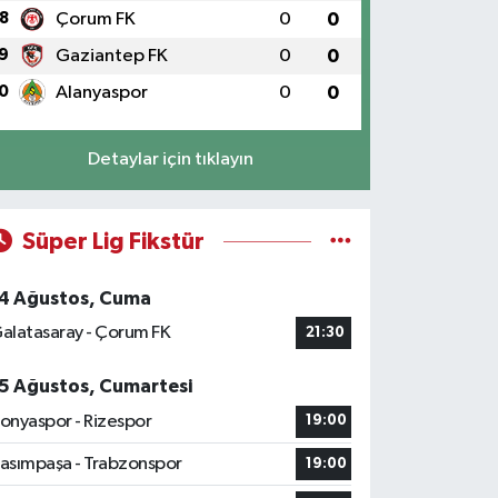
8
Çorum FK
0
0
9
Gaziantep FK
0
0
0
Alanyaspor
0
0
Detaylar için tıklayın
Süper Lig Fikstür
4 Ağustos, Cuma
alatasaray - Çorum FK
21:30
5 Ağustos, Cumartesi
onyaspor - Rizespor
19:00
asımpaşa - Trabzonspor
19:00