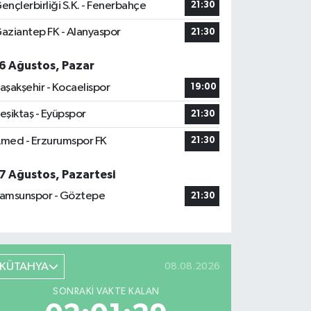
ençlerbirliği S.K. - Fenerbahçe
21:30
aziantep FK - Alanyaspor
21:30
6 Ağustos, Pazar
aşakşehir - Kocaelispor
19:00
eşiktaş - Eyüpspor
21:30
med - Erzurumspor FK
21:30
7 Ağustos, Pazartesi
amsunspor - Göztepe
21:30
KÜTAHYA
08.08.2026
SONRAKI VAKTE KALAN