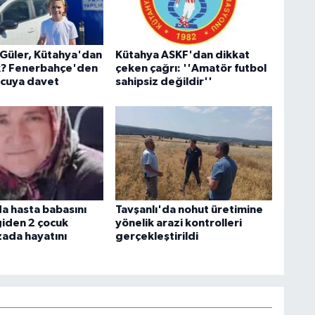
 Güler, Kütahya'dan
Kütahya ASKF'dan dikkat
k? Fenerbahçe'den
çeken çağrı: ''Amatör futbol
cuya davet
sahipsiz değildir''
a hasta babasını
Tavşanlı'da nohut üretimine
giden 2 çocuk
yönelik arazi kontrolleri
zada hayatını
gerçekleştirildi