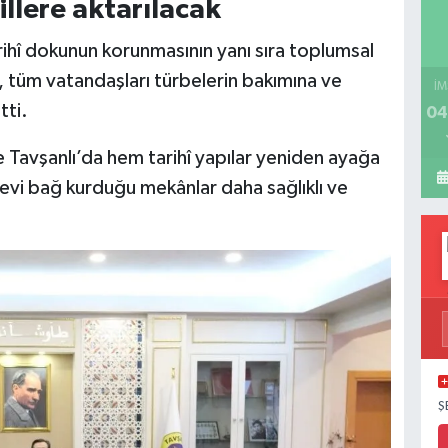
illere aktarılacak
rihî dokunun korunmasının yanı sıra toplumsal
n, tüm vatandaşları türbelerin bakımına ve
İM
tti.
04
te Tavşanlı’da hem tarihî yapılar yeniden ayağa
evi bağ kurduğu mekânlar daha sağlıklı ve
Ş