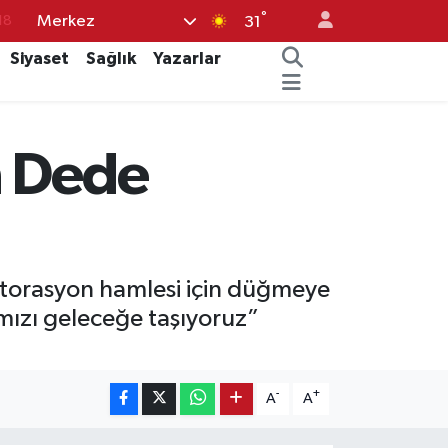
°
Merkez
18
31
32
Siyaset
Sağlık
Yazarlar
38
03
n Dede
14
18
storasyon hamlesi için düğmeye
mızı geleceğe taşıyoruz”
-
+
A
A