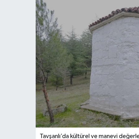
Haber
Haber İlanlar
Kültür-Sanat
Magazin
Resmi İlanlar
Sağlık
Seri İlan
Siyaset
Tavşanlı’da kültürel ve manevi değerl
Spor