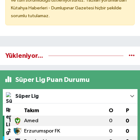
ve tüm sorumluluğu üstleniyorsunuz. Yazılan yorumlardan
Kütahya Haberleri - Dumlupınar Gazetesi hiçbir şekilde
sorumlu tutulamaz.
Yükleniyor...
Süper Lig Puan Durumu
Süper Lig
#
Takım
O
P
1
Amed
0
0
2
Erzurumspor FK
0
0