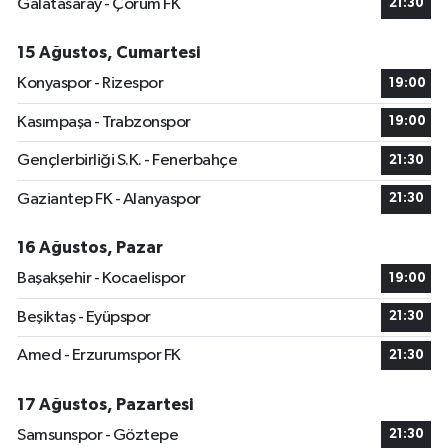
Galatasaray - Çorum FK
21:30
15 Ağustos, Cumartesi
Konyaspor - Rizespor
19:00
Kasımpaşa - Trabzonspor
19:00
Gençlerbirliği S.K. - Fenerbahçe
21:30
Gaziantep FK - Alanyaspor
21:30
16 Ağustos, Pazar
Başakşehir - Kocaelispor
19:00
Beşiktaş - Eyüpspor
21:30
Amed - Erzurumspor FK
21:30
17 Ağustos, Pazartesi
Samsunspor - Göztepe
21:30