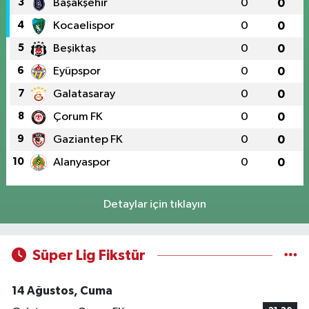
3
Başakşehir
0
0
4
Kocaelispor
0
0
5
Beşiktaş
0
0
6
Eyüpspor
0
0
7
Galatasaray
0
0
8
Çorum FK
0
0
9
Gaziantep FK
0
0
10
Alanyaspor
0
0
Detaylar için tıklayın
Süper Lig Fikstür
14 Ağustos, Cuma