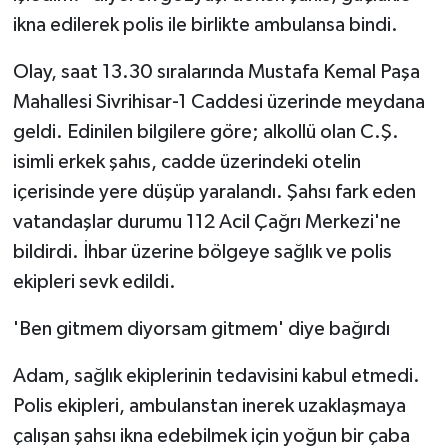
ikna edilerek polis ile birlikte ambulansa bindi.
Teknoloji
Olay, saat 13.30 sıralarında Mustafa Kemal Paşa
Vasıta
Mahallesi Sivrihisar-1 Caddesi üzerinde meydana
geldi. Edinilen bilgilere göre; alkollü olan C.Ş.
Vefat Haberleri
isimli erkek şahıs, cadde üzerindeki otelin
içerisinde yere düşüp yaralandı. Şahsı fark eden
Yaşam
vatandaşlar durumu 112 Acil Çağrı Merkezi'ne
bildirdi. İhbar üzerine bölgeye sağlık ve polis
ekipleri sevk edildi.
'Ben gitmem diyorsam gitmem' diye bağırdı
Adam, sağlık ekiplerinin tedavisini kabul etmedi.
Polis ekipleri, ambulanstan inerek uzaklaşmaya
çalışan şahsı ikna edebilmek için yoğun bir çaba