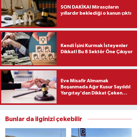
SON DAKİKA! Mirasçıların
yıllardır beklediği o kanun çıktı
Kendi İşini Kurmak İsteyenler
Dikkat! Bu 8 Sektör Öne Çıkıyor
Eve Misafir Almamak
Boşanmada Ağır Kusur Sayıldı!
Yargıtay’dan Dikkat Çeken
Karar
Bunlar da ilginizi çekebilir