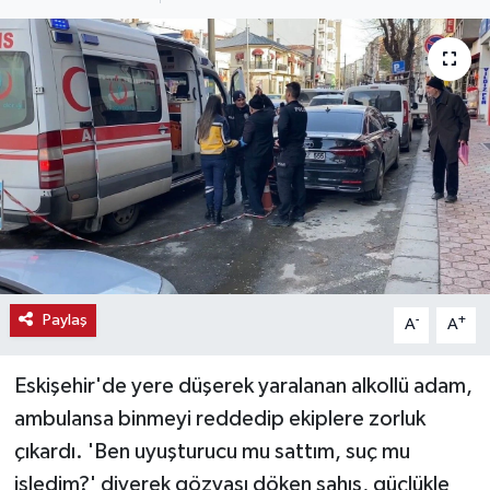
Haber
Haber İlanlar
Kültür-Sanat
Magazin
Resmi İlanlar
Sağlık
Paylaş
-
+
A
A
Seri İlan
Eskişehir'de yere düşerek yaralanan alkollü adam,
ambulansa binmeyi reddedip ekiplere zorluk
Siyaset
çıkardı. 'Ben uyuşturucu mu sattım, suç mu
işledim?' diyerek gözyaşı döken şahıs, güçlükle
Spor