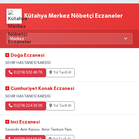
Kütahya Merkez Nöbetçi Eczaneler
Doğa Eczanesi
ŞEHİR HASTANESİ KARŞISI
0 (274) 502 46 76
Yol Tarifi Al
Cumhuriyet Konak Eczanesi
ŞEHİR HASTANESİ KARŞISI
0 (274) 224 36 36
Yol Tarifi Al
Inci Eczanesi
Sevindir Avm Karşısı. Amir Tantuni Yanı.