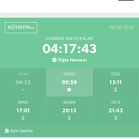
KÜTAHYA
08.08.2026
SONRAKI VAKTE KALAN
04:17:42
Öğle Namazı
İMSAK
GÜNEŞ
ÖĞLE
04:22
05:59
13:11
İKINDI
AKŞAM
YATSI
17:01
20:13
21:43
Aylık Vakitler