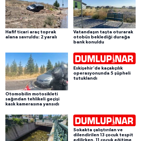
Hafif ticari araç toprak
Vatandaşın taşta oturarak
alana savruldu: 2 yaralı
otobüs beklediği durağa
bank konuldu
Eskişehir'de kaçakçılık
operasyonunda 5 şüpheli
tutuklandı
Otomobilin motosikleti
sağından tehlikeli geçişi
kask kamerasına yansıdı
Sokakta çalıştırılan ve
dilendirilen 13 çocuk tespit
edilirken, 11 çocuk eğitime