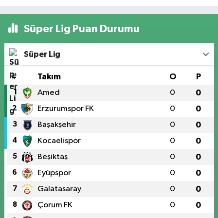
Süper Lig Puan Durumu
Süper Lig
#
Takım
O
P
1
Amed
0
0
2
Erzurumspor FK
0
0
3
Başakşehir
0
0
4
Kocaelispor
0
0
5
Beşiktaş
0
0
6
Eyüpspor
0
0
7
Galatasaray
0
0
8
Çorum FK
0
0