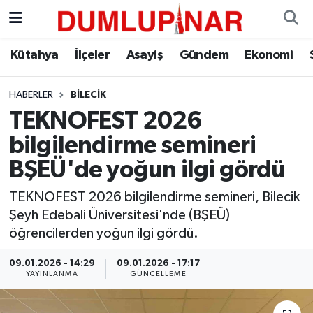
Asayiş
Kütahya Hava Durumu
Kütahya
İlçeler
Asayiş
Gündem
Ekonomi
Diğer
Kütahya Trafik Yoğunluk Haritası
HABERLER
BILECIK
TEKNOFEST 2026
Dünya
Süper Lig Puan Durumu ve Fikstür
bilgilendirme semineri
Eğitim
Tüm Manşetler
BŞEÜ'de yoğun ilgi gördü
Ekonomi
Son Dakika Haberleri
TEKNOFEST 2026 bilgilendirme semineri, Bilecik
Şeyh Edebali Üniversitesi'nde (BŞEÜ)
Eleman
Haber Arşivi
öğrencilerden yoğun ilgi gördü.
09.01.2026 - 14:29
09.01.2026 - 17:17
Emlak
YAYINLANMA
GÜNCELLEME
Gündem