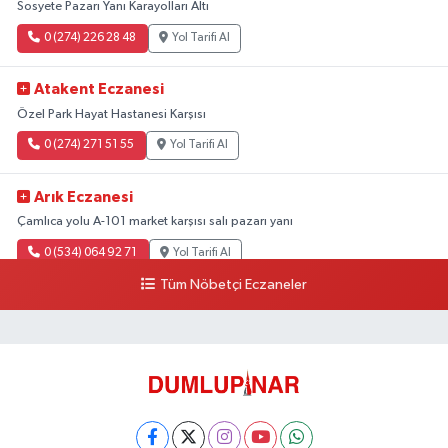
Sosyete Pazarı Yanı Karayolları Altı
0 (274) 226 28 48
Yol Tarifi Al
Atakent Eczanesi
Özel Park Hayat Hastanesi Karşısı
0 (274) 271 51 55
Yol Tarifi Al
Arık Eczanesi
Çamlıca yolu A-101 market karşısı salı pazarı yanı
0 (534) 064 92 71
Yol Tarifi Al
Tüm Nöbetçi Eczaneler