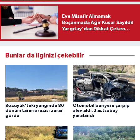
Eve Misafir Almamak
Boşanmada Ağır Kusur Sayıldı!
Yargıtay’dan Dikkat Çeken
Karar
Bunlar da ilginizi çekebilir
Bozüyük'teki yangında 80
Otomobil bariyere çarpıp
dönüm tarım arazisi zarar
alev aldı: 3 astsubay
gördü
yaralandı