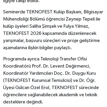
ilgiyle takip edildi.
Teknoloji
Seminerde TEKNOFEST Kulüp Başkanı, Bilgisayar
Mühendisliği Bölümü öğrencisi Zeynep Tepeli ile
Vasıta
kulüp üyeleri Saliha Şimşek ve Fulya Yılmaz,
TEKNOFEST 2026 kapsamında düzenlenecek
Vefat Haberleri
yarışmalar, başvuru süreçleri ve proje geliştirme
aşamalarına ilişkin bilgiler paylaştı.
Yaşam
Programda ayrıca Teknoloji Transfer Ofisi
Koordinatörü Prof. Dr. Levent Değirmenci,
Koordinatör Yardımcıları Doç. Dr. Duygu Kuru
(TEKNOFEST Kurumsal Temsilcisi) ve Dr. Öğr.
Üyesi Gülcan Özel Erol, TEKNOFEST sürecinde
öğrencilere sağlanabilecek akademik ve teknik
desteklere değindi.