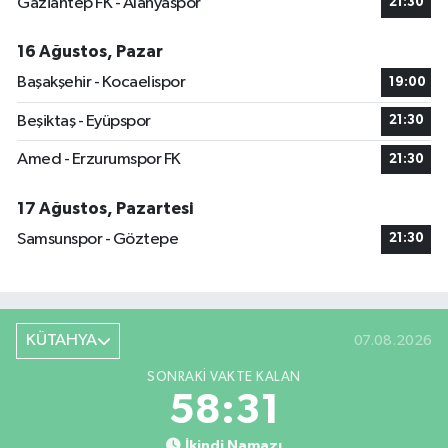
Gaziantep FK - Alanyaspor
21:30
16 Ağustos, Pazar
Başakşehir - Kocaelispor
19:00
Beşiktaş - Eyüpspor
21:30
Amed - Erzurumspor FK
21:30
17 Ağustos, Pazartesi
Samsunspor - Göztepe
21:30
KÜTAHYA
07.08.2026
SONRAKI VAKTE KALAN
58:30
İkindi Namazı