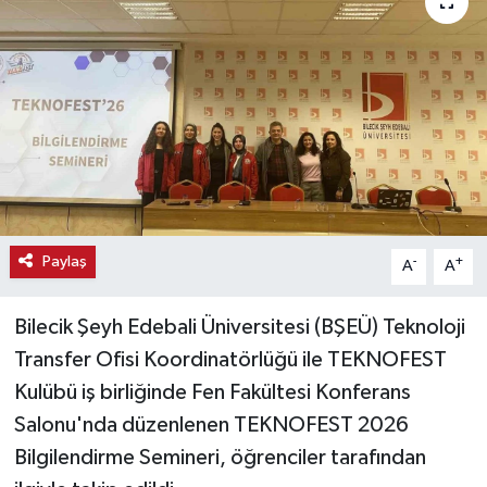
Haber
Haber İlanlar
Kültür-Sanat
Magazin
Resmi İlanlar
Paylaş
-
+
A
A
Sağlık
Bilecik Şeyh Edebali Üniversitesi (BŞEÜ) Teknoloji
Transfer Ofisi Koordinatörlüğü ile TEKNOFEST
Seri İlan
Kulübü iş birliğinde Fen Fakültesi Konferans
Salonu'nda düzenlenen TEKNOFEST 2026
Siyaset
Bilgilendirme Semineri, öğrenciler tarafından
Spor