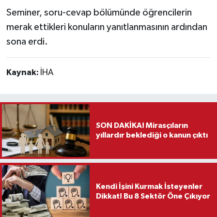
Seminer, soru-cevap bölümünde öğrencilerin
merak ettikleri konuların yanıtlanmasının ardından
sona erdi.
Kaynak:
İHA
SON DAKİKA! Mirasçıların
yıllardır beklediği o kanun çıktı
Kendi İşini Kurmak İsteyenler
Dikkat! Bu 8 Sektör Öne Çıkıyor