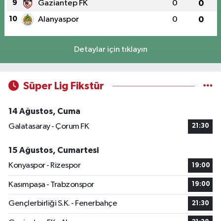
9
Gaziantep FK
0
0
10
Alanyaspor
0
0
Detaylar için tıklayın
Süper Lig Fikstür
14 Ağustos, Cuma
Galatasaray - Çorum FK
21:30
15 Ağustos, Cumartesi
Konyaspor - Rizespor
19:00
Kasımpaşa - Trabzonspor
19:00
Gençlerbirliği S.K. - Fenerbahçe
21:30