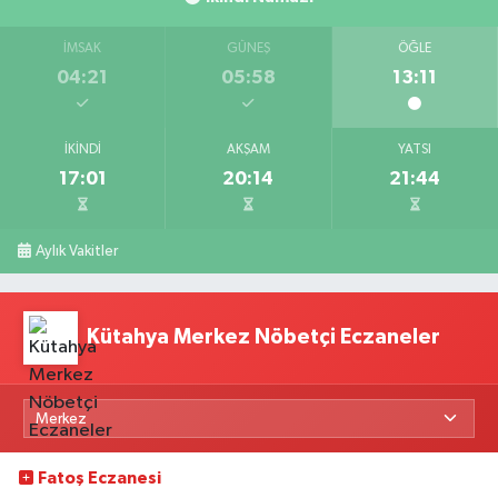
İMSAK
GÜNEŞ
ÖĞLE
04:21
05:58
13:11
İKINDI
AKŞAM
YATSI
17:01
20:14
21:44
Aylık Vakitler
Kütahya Merkez Nöbetçi Eczaneler
Fatoş Eczanesi