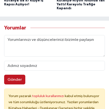
Kütahya’da 97 Kişiye İş
Kütahya-Afyon Yolunda Yan
Kapısı Açılıyor!
Yattı! Karayolu Trafiğe
Kapandı
Yorumlar
Gönder
Yorum yazarak
topluluk kurallarımızı
kabul etmiş bulunuyor
ve tüm sorumluluğu üstleniyorsunuz. Yazılan yorumlardan
Kütahya Haberleri - Dumlupınar Gazetesi hiçbir şekilde