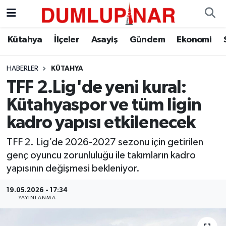
Asayiş
Kütahya Hava Durumu
Kütahya
İlçeler
Asayiş
Gündem
Ekonomi
Diğer
Kütahya Trafik Yoğunluk Haritası
HABERLER
KÜTAHYA
TFF 2.Lig'de yeni kural:
Dünya
Süper Lig Puan Durumu ve Fikstür
Kütahyaspor ve tüm ligin
Eğitim
Tüm Manşetler
kadro yapısı etkilenecek
Ekonomi
Son Dakika Haberleri
TFF 2. Lig’de 2026-2027 sezonu için getirilen
genç oyuncu zorunluluğu ile takımların kadro
Eleman
Haber Arşivi
yapısının değişmesi bekleniyor.
19.05.2026 - 17:34
Emlak
YAYINLANMA
Gündem