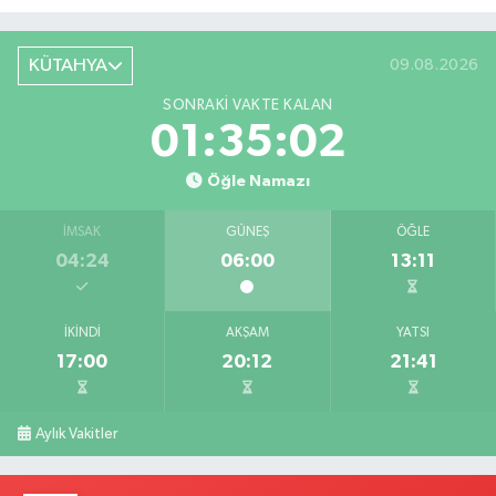
KÜTAHYA
09.08.2026
SONRAKI VAKTE KALAN
01:35:02
Öğle Namazı
İMSAK
GÜNEŞ
ÖĞLE
04:24
06:00
13:11
İKINDI
AKŞAM
YATSI
17:00
20:12
21:41
Aylık Vakitler