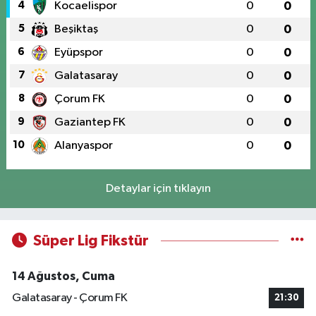
4
Kocaelispor
0
0
5
Beşiktaş
0
0
6
Eyüpspor
0
0
7
Galatasaray
0
0
8
Çorum FK
0
0
9
Gaziantep FK
0
0
10
Alanyaspor
0
0
Detaylar için tıklayın
Süper Lig Fikstür
14 Ağustos, Cuma
Galatasaray - Çorum FK
21:30