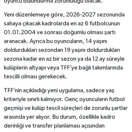
oyuncu bulundurma zorunluluğu olacak.
Teknoloji
Yeni düzenlemeye göre, 2026-2027 sezonunda
sahaya çıkacak kadrolarda en az 6 futbolcunun
Vasıta
01.01.2004 ve sonrası doğumlu olması şartı
aranacak. Ayrıca bu oyuncuların, 14 yaşını
Vefat Haberleri
doldurdukları sezondan 19 yaşını doldurdukları
sezona kadar en az bir sezon ya da 12 ay süreyle
Yaşam
kulüplerin altyapı veya TFF’ye bağlı takımlarında
tescilli olması gerekecek.
TFF’nin açıkladığı yeni uygulama, sadece yaş
kriteriyle sınırlı kalmıyor. Genç oyuncuların futbol
geçmişi ve kulüp tescil süreçleri de zorunlu şartlar
arasında yer alıyor. Bu durum, özellikle kadro
derinliği ve transfer planlaması açısından