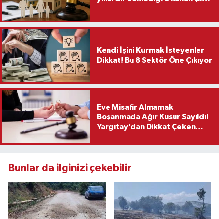
Kendi İşini Kurmak İsteyenler
Dikkat! Bu 8 Sektör Öne Çıkıyor
Eve Misafir Almamak
Boşanmada Ağır Kusur Sayıldı!
Yargıtay’dan Dikkat Çeken
Karar
Bunlar da ilginizi çekebilir