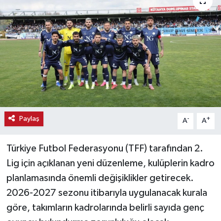
Haber
Haber İlanlar
Kültür-Sanat
Magazin
Resmi İlanlar
Paylaş
-
+
A
A
Sağlık
Türkiye Futbol Federasyonu (TFF) tarafından 2.
Lig için açıklanan yeni düzenleme, kulüplerin kadro
Seri İlan
planlamasında önemli değişiklikler getirecek.
2026-2027 sezonu itibarıyla uygulanacak kurala
Siyaset
göre, takımların kadrolarında belirli sayıda genç
Spor