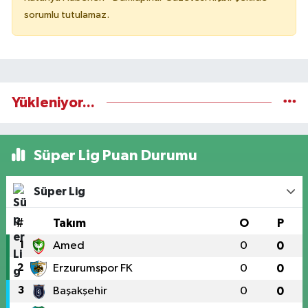
sorumlu tutulamaz.
Yükleniyor...
Süper Lig Puan Durumu
Süper Lig
#
Takım
O
P
1
Amed
0
0
2
Erzurumspor FK
0
0
3
Başakşehir
0
0