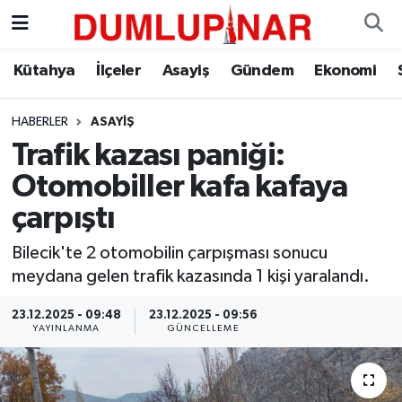
Asayiş
Kütahya Hava Durumu
Kütahya
İlçeler
Asayiş
Gündem
Ekonomi
Diğer
Kütahya Trafik Yoğunluk Haritası
HABERLER
ASAYIŞ
Trafik kazası paniği:
Dünya
Süper Lig Puan Durumu ve Fikstür
Otomobiller kafa kafaya
Eğitim
Tüm Manşetler
çarpıştı
Ekonomi
Son Dakika Haberleri
Bilecik'te 2 otomobilin çarpışması sonucu
meydana gelen trafik kazasında 1 kişi yaralandı.
Eleman
Haber Arşivi
23.12.2025 - 09:48
23.12.2025 - 09:56
YAYINLANMA
GÜNCELLEME
Emlak
Gündem