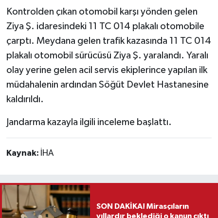
Kontrolden çıkan otomobil karşı yönden gelen
Teknoloji
Ziya Ş. idaresindeki 11 TC 014 plakalı otomobile
çarptı. Meydana gelen trafik kazasında 11 TC 014
Vasıta
plakalı otomobil sürücüsü Ziya Ş. yaralandı. Yaralı
olay yerine gelen acil servis ekiplerince yapılan ilk
Vefat Haberleri
müdahalenin ardından Söğüt Devlet Hastanesine
Yaşam
kaldırıldı.
Jandarma kazayla ilgili inceleme başlattı.
Kaynak:
İHA
SON DAKİKA! Mirasçıların
yıllardır beklediği o kanun çıktı