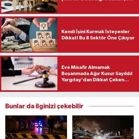
Kendi İşini Kurmak İsteyenler
Dikkat! Bu 8 Sektör Öne Çıkıyor
Eve Misafir Almamak
Boşanmada Ağır Kusur Sayıldı!
Yargıtay’dan Dikkat Çeken
Karar
Bunlar da ilginizi çekebilir