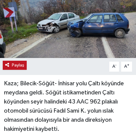
Haber
Haber İlanlar
Kültür-Sanat
Magazin
Paylaş
-
+
A
A
Resmi İlanlar
Kaza; Bilecik-Söğüt- İnhisar yolu Çaltı köyünde
Sağlık
meydana geldi. Söğüt istikametinden Çaltı
köyünden seyir halindeki 43 AAC 962 plakalı
Seri İlan
otomobil sürücüsü Fadıl Sami K. yolun ıslak
Siyaset
olmasından dolayısıyla bir anda direksiyon
hakimiyetini kaybetti.
Spor