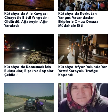
Kütahya'da Aile Kavgası
Kütahya'da Korkutan
Cinayetle Bitti! Yengesini
Yangın: Vatandaşlar
Öldürdü, Ağabeyini Ağır
Ekiplerle Omuz Omuza
Yaraladı
Müdahale Etti
Kütahya'da Konuşmak İçin
Kütahya-Afyon Yolunda Yan
Buluştular, Bıçak ve Sopalar
Yattı! Karayolu Trafiğe
Çekildi!
Kapandı