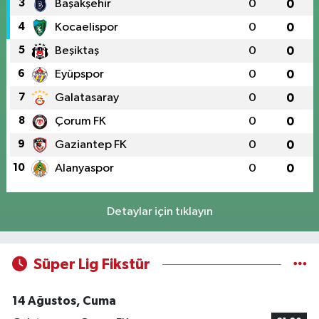
3
Başakşehir
0
0
4
Kocaelispor
0
0
5
Beşiktaş
0
0
6
Eyüpspor
0
0
7
Galatasaray
0
0
8
Çorum FK
0
0
9
Gaziantep FK
0
0
10
Alanyaspor
0
0
Detaylar için tıklayın
Süper Lig Fikstür
14 Ağustos, Cuma