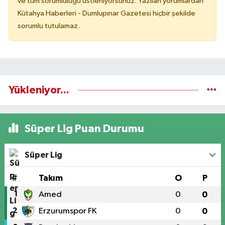
ve tüm sorumluluğu üstleniyorsunuz. Yazılan yorumlardan
Kütahya Haberleri - Dumlupınar Gazetesi hiçbir şekilde
sorumlu tutulamaz.
Yükleniyor...
Süper Lig Puan Durumu
Süper Lig
#
Takım
O
P
1
Amed
0
0
2
Erzurumspor FK
0
0