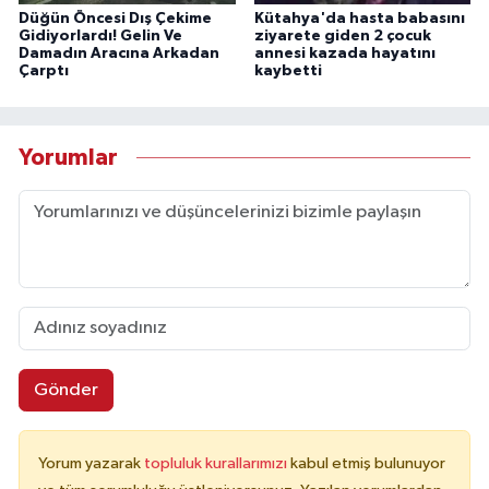
Düğün Öncesi Dış Çekime
Kütahya'da hasta babasını
Gidiyorlardı! Gelin Ve
ziyarete giden 2 çocuk
Damadın Aracına Arkadan
annesi kazada hayatını
Çarptı
kaybetti
Yorumlar
Gönder
Yorum yazarak
topluluk kurallarımızı
kabul etmiş bulunuyor