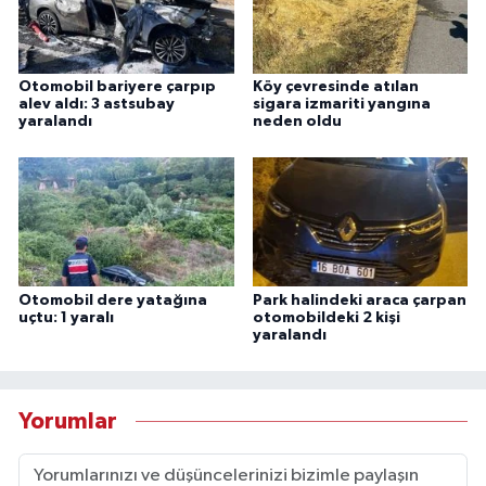
Otomobil bariyere çarpıp
Köy çevresinde atılan
alev aldı: 3 astsubay
sigara izmariti yangına
yaralandı
neden oldu
Otomobil dere yatağına
Park halindeki araca çarpan
uçtu: 1 yaralı
otomobildeki 2 kişi
yaralandı
Yorumlar