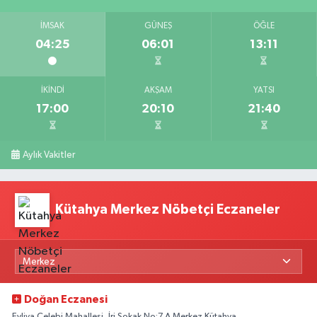
İMSAK
GÜNEŞ
ÖĞLE
04:25
06:01
13:11
İKINDI
AKŞAM
YATSI
17:00
20:10
21:40
Aylık Vakitler
Kütahya Merkez Nöbetçi Eczaneler
Doğan Eczanesi
Evliya Çelebi Mahallesi, İri Sokak No:7 A Merkez Kütahya