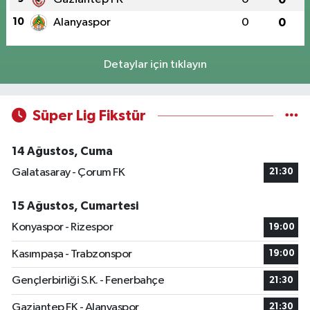
10
Alanyaspor
0
0
Detaylar için tıklayın
Süper Lig Fikstür
14 Ağustos, Cuma
Galatasaray - Çorum FK
21:30
15 Ağustos, Cumartesi
Konyaspor - Rizespor
19:00
Kasımpaşa - Trabzonspor
19:00
Gençlerbirliği S.K. - Fenerbahçe
21:30
Gaziantep FK - Alanyaspor
21:30