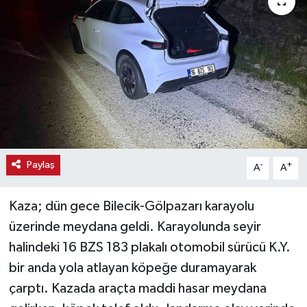
Haber
Haber İlanlar
Kültür-Sanat
Magazin
Resmi İlanlar
Paylaş
-
+
A
A
Sağlık
Kaza; dün gece Bilecik-Gölpazarı karayolu
üzerinde meydana geldi. Karayolunda seyir
Seri İlan
halindeki 16 BZS 183 plakalı otomobil sürücü K.Y.
bir anda yola atlayan köpeğe duramayarak
Siyaset
çarptı. Kazada araçta maddi hasar meydana
Spor