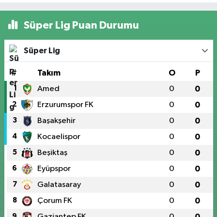
Süper Lig Puan Durumu
Süper Lig
#
Takım
O
P
1
Amed
0
0
2
Erzurumspor FK
0
0
3
Başakşehir
0
0
4
Kocaelispor
0
0
5
Beşiktaş
0
0
6
Eyüpspor
0
0
7
Galatasaray
0
0
8
Çorum FK
0
0
9
Gaziantep FK
0
0