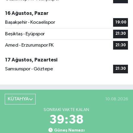
16 Ağustos, Pazar
Başakşehir - Kocaelispor
19:00
Beşiktaş - Eyüpspor
21:30
Amed - Erzurumspor FK
21:30
17 Ağustos, Pazartesi
Samsunspor - Göztepe
21:30
KÜTAHYA
10.08.2026
SONRAKI VAKTE KALAN
39:37
Güneş Namazı