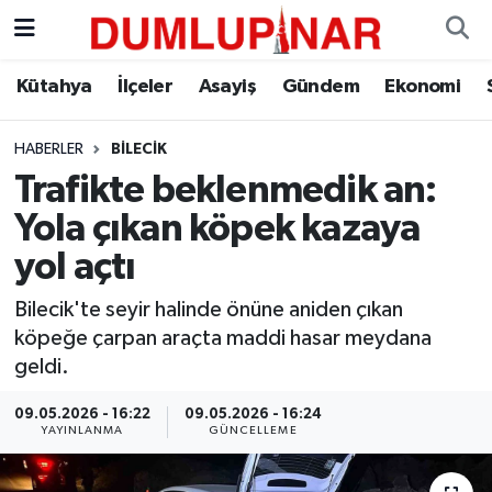
Asayiş
Kütahya Hava Durumu
Kütahya
İlçeler
Asayiş
Gündem
Ekonomi
Diğer
Kütahya Trafik Yoğunluk Haritası
HABERLER
BILECIK
Trafikte beklenmedik an:
Dünya
Süper Lig Puan Durumu ve Fikstür
Yola çıkan köpek kazaya
Eğitim
Tüm Manşetler
yol açtı
Ekonomi
Son Dakika Haberleri
Bilecik'te seyir halinde önüne aniden çıkan
köpeğe çarpan araçta maddi hasar meydana
Eleman
Haber Arşivi
geldi.
09.05.2026 - 16:22
09.05.2026 - 16:24
Emlak
YAYINLANMA
GÜNCELLEME
Gündem