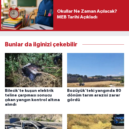
Okullar Ne Zaman Açılacak?
MEB Tarihi Açıkladı
Bunlar da ilginizi çekebilir
Bilecik'te kuşun elektrik
Bozüyük'teki yangında 80
teline çarpması sonucu
dönüm tarım arazisi zarar
çıkan yangın kontrol altına
gördü
alındı