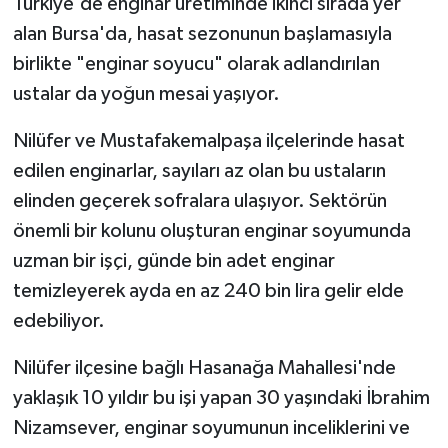
Türkiye'de enginar üretiminde ikinci sırada yer
alan Bursa'da, hasat sezonunun başlamasıyla
Teknoloji
birlikte "enginar soyucu" olarak adlandırılan
ustalar da yoğun mesai yaşıyor.
Vasıta
Nilüfer ve Mustafakemalpaşa ilçelerinde hasat
Vefat Haberleri
edilen enginarlar, sayıları az olan bu ustaların
Yaşam
elinden geçerek sofralara ulaşıyor. Sektörün
önemli bir kolunu oluşturan enginar soyumunda
uzman bir işçi, günde bin adet enginar
temizleyerek ayda en az 240 bin lira gelir elde
edebiliyor.
Nilüfer ilçesine bağlı Hasanağa Mahallesi'nde
yaklaşık 10 yıldır bu işi yapan 30 yaşındaki İbrahim
Nizamsever, enginar soyumunun inceliklerini ve