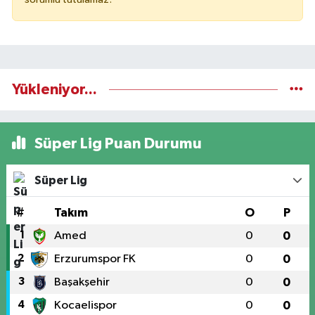
Yükleniyor...
Süper Lig Puan Durumu
Süper Lig
#
Takım
O
P
1
Amed
0
0
2
Erzurumspor FK
0
0
3
Başakşehir
0
0
4
Kocaelispor
0
0