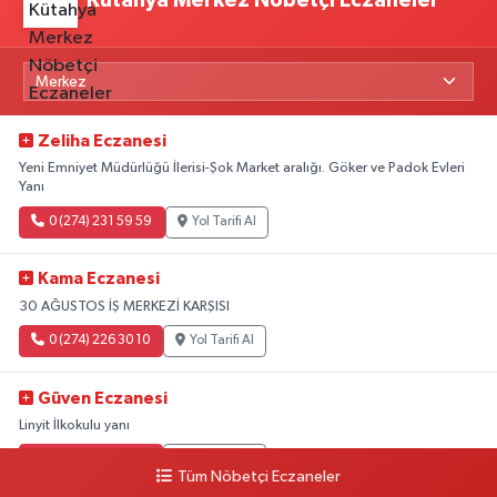
Kütahya Merkez Nöbetçi Eczaneler
Zeliha Eczanesi
Yeni Emniyet Müdürlüğü İlerisi-Şok Market aralığı. Göker ve Padok Evleri
Yanı
0 (274) 231 59 59
Yol Tarifi Al
Kama Eczanesi
30 AĞUSTOS İŞ MERKEZİ KARŞISI
0 (274) 226 30 10
Yol Tarifi Al
Güven Eczanesi
Linyit İlkokulu yanı
0 (274) 224 34 74
Yol Tarifi Al
Tüm Nöbetçi Eczaneler