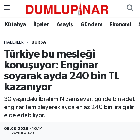
Asayiş
Kütahya Hava Durumu
Kütahya
İlçeler
Asayiş
Gündem
Ekonomi
Diğer
Kütahya Trafik Yoğunluk Haritası
HABERLER
BURSA
Türkiye bu mesleği
Dünya
Süper Lig Puan Durumu ve Fikstür
konuşuyor: Enginar
Eğitim
Tüm Manşetler
soyarak ayda 240 bin TL
kazanıyor
Ekonomi
Son Dakika Haberleri
30 yaşındaki İbrahim Nizamsever, günde bin adet
Eleman
Haber Arşivi
enginar temizleyerek ayda en az 240 bin lira gelir
elde edebiliyor.
Emlak
08.06.2026 - 16:14
YAYINLANMA
Gündem