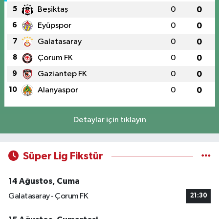
5
Beşiktaş
0
0
6
Eyüpspor
0
0
7
Galatasaray
0
0
8
Çorum FK
0
0
9
Gaziantep FK
0
0
10
Alanyaspor
0
0
Detaylar için tıklayın
Süper Lig Fikstür
14 Ağustos, Cuma
Galatasaray - Çorum FK
21:30