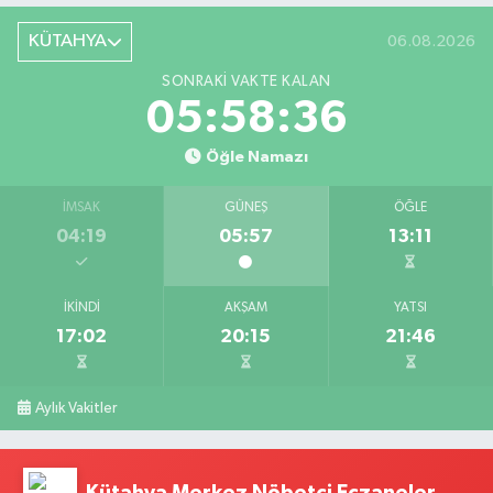
KÜTAHYA
06.08.2026
SONRAKI VAKTE KALAN
05:58:35
Öğle Namazı
İMSAK
GÜNEŞ
ÖĞLE
04:19
05:57
13:11
İKINDI
AKŞAM
YATSI
17:02
20:15
21:46
Aylık Vakitler