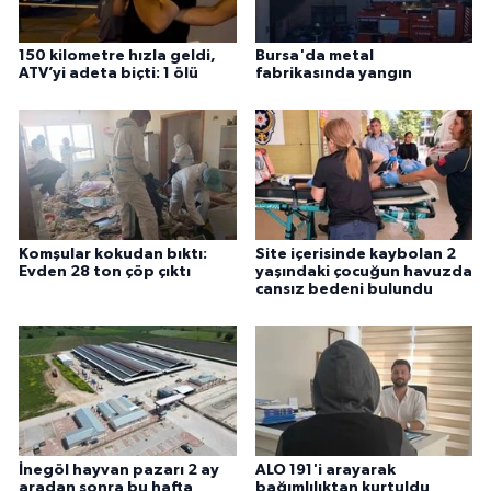
150 kilometre hızla geldi,
Bursa'da metal
ATV’yi adeta biçti: 1 ölü
fabrikasında yangın
Komşular kokudan bıktı:
Site içerisinde kaybolan 2
Evden 28 ton çöp çıktı
yaşındaki çocuğun havuzda
cansız bedeni bulundu
İnegöl hayvan pazarı 2 ay
ALO 191'i arayarak
aradan sonra bu hafta
bağımlılıktan kurtuldu