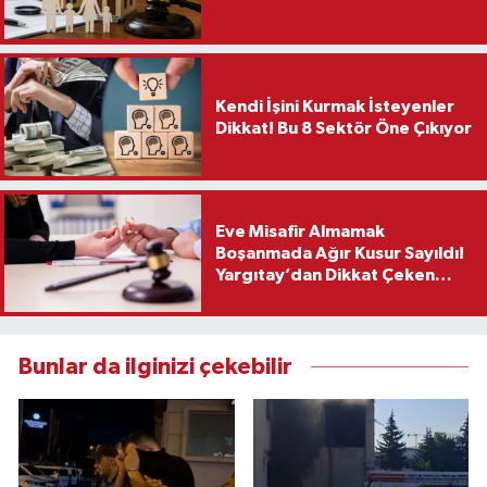
Kendi İşini Kurmak İsteyenler
Dikkat! Bu 8 Sektör Öne Çıkıyor
Eve Misafir Almamak
Boşanmada Ağır Kusur Sayıldı!
Yargıtay’dan Dikkat Çeken
Karar
Bunlar da ilginizi çekebilir