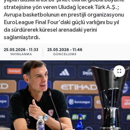
stratejisine yön veren Uludağ İçecek Türk A.Ş.;
Haber
Avrupa basketbolunun en prestijli organizasyonu
EuroLeague Final Four'daki güçlü varlığını bu yıl
Haber İlanlar
da sürdürerek küresel arenadaki yerini
sağlamlaştırdı.
Kültür-Sanat
25.05.2026 - 11:33
25.05.2026 - 11:46
Magazin
YAYINLANMA
GÜNCELLEME
Resmi İlanlar
Sağlık
Seri İlan
Siyaset
Spor