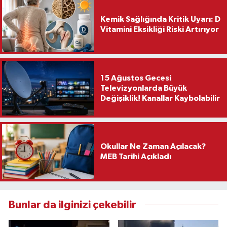
Kemik Sağlığında Kritik Uyarı: D
Vitamini Eksikliği Riski Artırıyor
15 Ağustos Gecesi
Televizyonlarda Büyük
Değişiklik! Kanallar Kaybolabilir
Okullar Ne Zaman Açılacak?
MEB Tarihi Açıkladı
Bunlar da ilginizi çekebilir