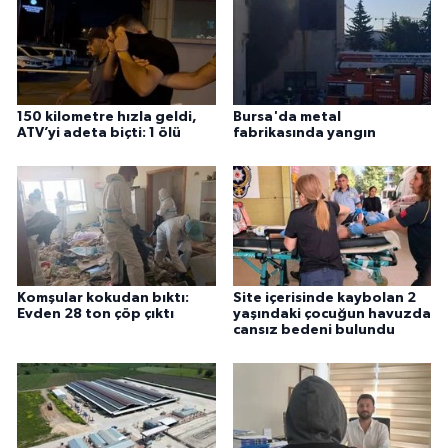
150 kilometre hızla geldi,
Bursa'da metal
ATV’yi adeta biçti: 1 ölü
fabrikasında yangın
Komşular kokudan bıktı:
Site içerisinde kaybolan 2
Evden 28 ton çöp çıktı
yaşındaki çocuğun havuzda
cansız bedeni bulundu