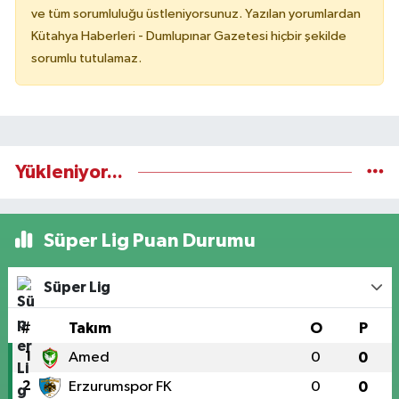
ve tüm sorumluluğu üstleniyorsunuz. Yazılan yorumlardan
Kütahya Haberleri - Dumlupınar Gazetesi hiçbir şekilde
sorumlu tutulamaz.
Yükleniyor...
Süper Lig Puan Durumu
Süper Lig
#
Takım
O
P
1
Amed
0
0
2
Erzurumspor FK
0
0