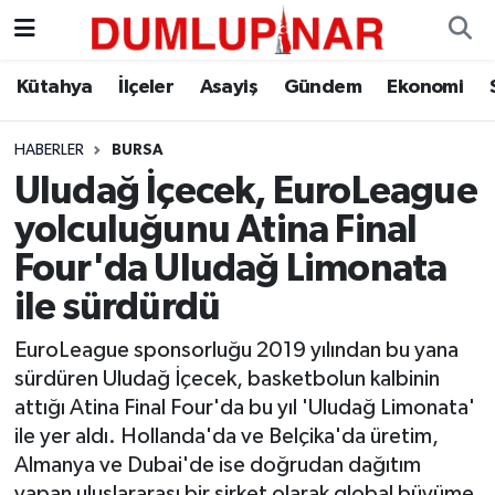
Asayiş
Kütahya Hava Durumu
Kütahya
İlçeler
Asayiş
Gündem
Ekonomi
Diğer
Kütahya Trafik Yoğunluk Haritası
HABERLER
BURSA
Uludağ İçecek, EuroLeague
Dünya
Süper Lig Puan Durumu ve Fikstür
yolculuğunu Atina Final
Eğitim
Tüm Manşetler
Four'da Uludağ Limonata
ile sürdürdü
Ekonomi
Son Dakika Haberleri
EuroLeague sponsorluğu 2019 yılından bu yana
Eleman
Haber Arşivi
sürdüren Uludağ İçecek, basketbolun kalbinin
attığı Atina Final Four'da bu yıl 'Uludağ Limonata'
Emlak
ile yer aldı. Hollanda'da ve Belçika'da üretim,
Almanya ve Dubai'de ise doğrudan dağıtım
Gündem
yapan uluslararası bir şirket olarak global büyüme