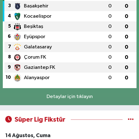
3
Başakşehir
0
0
4
Kocaelispor
0
0
5
Beşiktaş
0
0
6
Eyüpspor
0
0
7
Galatasaray
0
0
8
Çorum FK
0
0
9
Gaziantep FK
0
0
10
Alanyaspor
0
0
Detaylar için tıklayın
Süper Lig Fikstür
14 Ağustos, Cuma