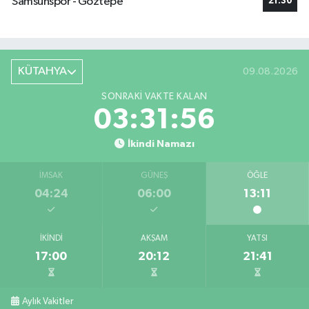
Samsunspor - Göztepe
21:30
KÜTAHYA
09.08.2026
SONRAKI VAKTE KALAN
03:31:55
İkindi Namazı
İMSAK
GÜNEŞ
ÖĞLE
04:24
06:00
13:11
İKINDI
AKŞAM
YATSI
17:00
20:12
21:41
Aylık Vakitler