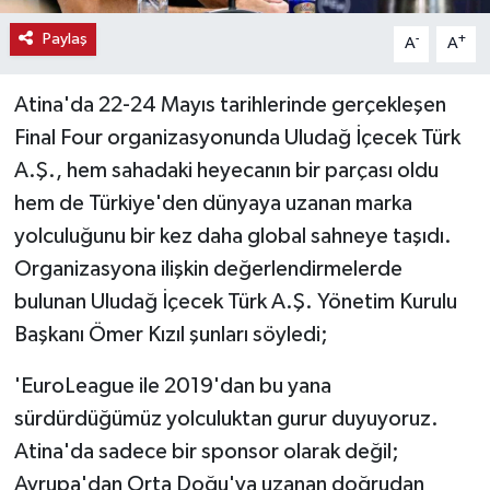
Paylaş
-
+
A
A
Teknoloji
Atina'da 22-24 Mayıs tarihlerinde gerçekleşen
Vasıta
Final Four organizasyonunda Uludağ İçecek Türk
Vefat Haberleri
A.Ş., hem sahadaki heyecanın bir parçası oldu
hem de Türkiye'den dünyaya uzanan marka
Yaşam
yolculuğunu bir kez daha global sahneye taşıdı.
Organizasyona ilişkin değerlendirmelerde
bulunan Uludağ İçecek Türk A.Ş. Yönetim Kurulu
Başkanı Ömer Kızıl şunları söyledi;
'EuroLeague ile 2019'dan bu yana
sürdürdüğümüz yolculuktan gurur duyuyoruz.
Atina'da sadece bir sponsor olarak değil;
Avrupa'dan Orta Doğu'ya uzanan doğrudan