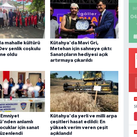
İM
04
a mahalle kültürü
Kütahya'da Mavi Gri,
Dev şenlik coşkulu
Metehan için sahneye çıktı:
hne oldu
Sanatçıların hediyesi açık
artırmaya çıkarıldı
Ş
l Emniyet
Kütahya'da yerli ve milli arpa
'nden anlamlı
çeşitleri hasat edildi: En
Çocuklar için sanat
yüksek verim veren çeşit
düzenlendi
açıklandı!