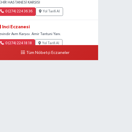
EHİR HASTANESİ KARŞISI
0 (274) 224 36 36
Yol Tarifi Al
Inci Eczanesi
evindir Avm Karşısı. Amir Tantuni Yanı.
0 (274) 224 18 18
Yol Tarifi Al
Tüm Nöbetçi Eczaneler