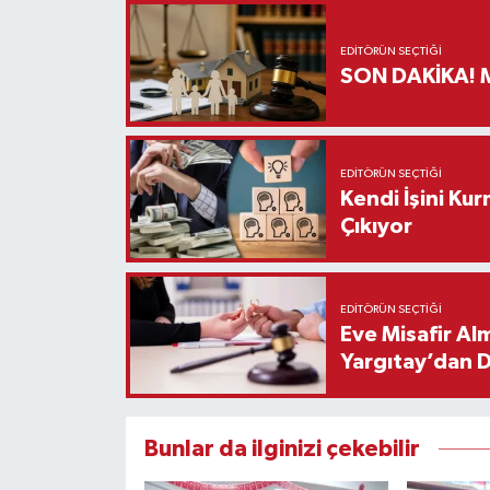
EDITÖRÜN SEÇTIĞI
S
EDITÖRÜN SEÇTIĞI
Kendi İşini Ku
Çıkıyor
EDITÖRÜN SEÇTIĞI
Eve Misafir Al
Yargıtay’dan 
Bunlar da ilginizi çekebilir