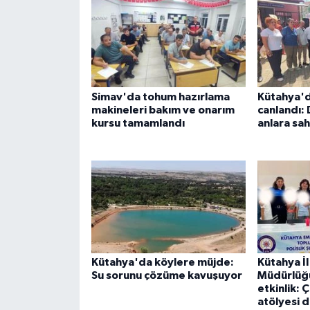
Simav'da tohum hazırlama
Kütahya'd
makineleri bakım ve onarım
canlandı: 
kursu tamamlandı
anlara sa
Kütahya'da köylere müjde:
Kütahya İ
Su sorunu çözüme kavuşuyor
Müdürlüğü
etkinlik: 
atölyesi 