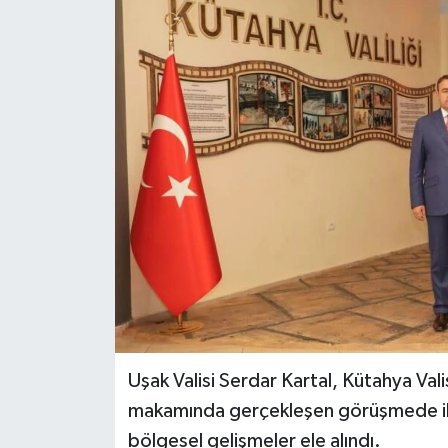
Haber
Haber İlanlar
Kültür-Sanat
Magazin
Resmi İlanlar
Sağlık
Seri İlan
Uşak Valisi Serdar Kartal, Kütahya Valis
Siyaset
makamında gerçekleşen görüşmede iki il
bölgesel gelişmeler ele alındı.
Spor