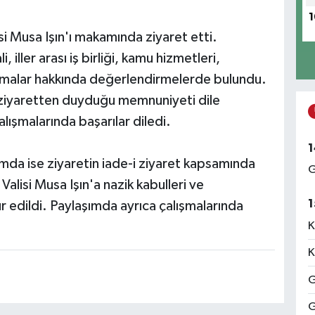
1
si Musa Işın'ı makamında ziyaret etti.
iller arası iş birliği, kamu hizmetleri,
ışmalar hakkında değerlendirmelerde bulundu.
 ziyaretten duyduğu memnuniyeti dile
alışmalarında başarılar diledi.
1
şımda ise ziyaretin iade-i ziyaret kapsamında
G
 Valisi Musa Işın'a nazik kabulleri ve
1
ür edildi. Paylaşımda ayrıca çalışmalarında
K
K
G
G