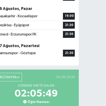
6 Ağustos, Pazar
aşakşehir - Kocaelispor
19:00
eşiktaş - Eyüpspor
21:30
med - Erzurumspor FK
21:30
7 Ağustos, Pazartesi
amsunspor - Göztepe
21:30
KÜTAHYA
08.08.2026
SONRAKI VAKTE KALAN
02:05:48
Öğle Namazı