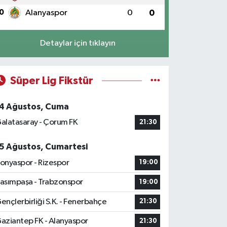
0
Alanyaspor
0
0
Detaylar için tıklayın
Süper Lig Fikstür
4 Ağustos, Cuma
alatasaray - Çorum FK
21:30
5 Ağustos, Cumartesi
onyaspor - Rizespor
19:00
asımpaşa - Trabzonspor
19:00
ençlerbirliği S.K. - Fenerbahçe
21:30
aziantep FK - Alanyaspor
21:30