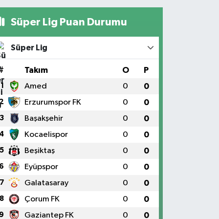
Süper Lig Puan Durumu
Süper Lig
#
Takım
O
P
1
Amed
0
0
2
Erzurumspor FK
0
0
3
Başakşehir
0
0
4
Kocaelispor
0
0
5
Beşiktaş
0
0
6
Eyüpspor
0
0
7
Galatasaray
0
0
8
Çorum FK
0
0
9
Gaziantep FK
0
0