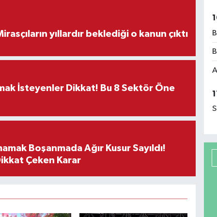
1
B
ON DAKİKA! Mirasçıların yıllardır beklediği o kanun çıktı
B
A
rmak İsteyenler Dikkat! Bu 8 Sektör Öne
1
S
mamak Boşanmada Ağır Kusur Sayıldı!
Dikkat Çeken Karar