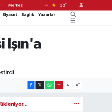
°
Merkez
11
30
8
Siyaset
Sağlık
Yazarlar
2
8
i Işın'a
3
4
ştirdi.
-
+
A
A
ükleniyor...