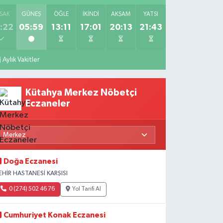
SAK
GÜNEŞ
ÖĞLE
İKINDI
AKŞAM
YATSI
:22
05:59
13:11
17:01
20:13
21:43
Aylık Vakitler
Kütahya Merkez Nöbetçi
Eczaneler
Doğa Eczanesi
EHİR HASTANESİ KARŞISI
0 (274) 502 46 76
Yol Tarifi Al
Cumhuriyet Konak Eczanesi