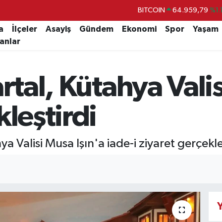
BITCOIN
64.959,79
%1.
DOLAR
47,7436
%0.1
a
İlçeler
Asayiş
Gündem
Ekonomi
Spor
Yaşam
lanlar
EURO
55,2510
%0.3
STERLİN
64,4811
%0.3
rtal, Kütahya Valis
GRAM ALTIN
6660.55
%0.0
BİST100
13.779
%-1
kleştirdi
a Valisi Musa Işın'a iade-i ziyaret gerçekle
Y