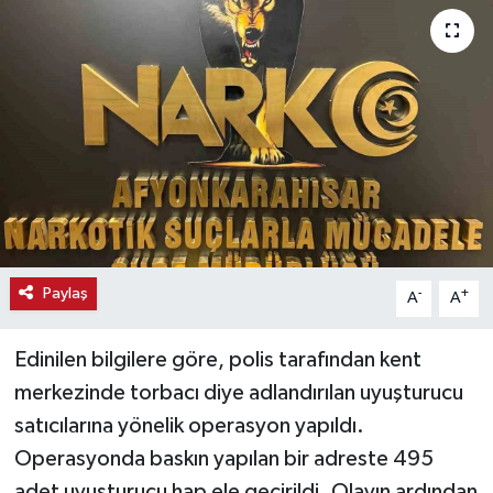
Haber
Haber İlanlar
Kültür-Sanat
Magazin
Resmi İlanlar
Paylaş
-
+
A
A
Sağlık
Edinilen bilgilere göre, polis tarafından kent
Seri İlan
merkezinde torbacı diye adlandırılan uyuşturucu
satıcılarına yönelik operasyon yapıldı.
Siyaset
Operasyonda baskın yapılan bir adreste 495
Spor
adet uyuşturucu hap ele geçirildi. Olayın ardından