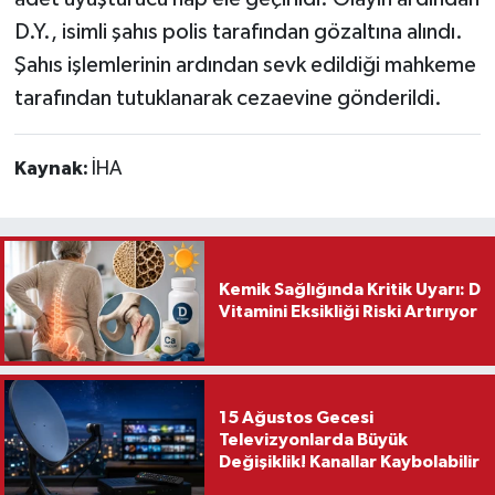
D.Y., isimli şahıs polis tarafından gözaltına alındı.
Teknoloji
Şahıs işlemlerinin ardından sevk edildiği mahkeme
tarafından tutuklanarak cezaevine gönderildi.
Vasıta
Vefat Haberleri
Kaynak:
İHA
Yaşam
Kemik Sağlığında Kritik Uyarı: D
Vitamini Eksikliği Riski Artırıyor
15 Ağustos Gecesi
Televizyonlarda Büyük
Değişiklik! Kanallar Kaybolabilir