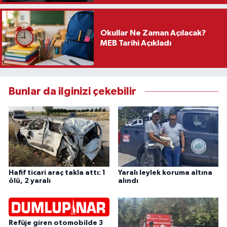
Okullar Ne Zaman Açılacak?
MEB Tarihi Açıkladı
Bunlar da ilginizi çekebilir
Hafif ticari araç takla attı: 1
Yaralı leylek koruma altına
ölü, 2 yaralı
alındı
Refüje giren otomobilde 3