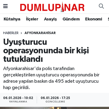
Asayiş
Kütahya Hava Durumu
Kütahya
İlçeler
Asayiş
Gündem
Ekonomi
Diğer
Kütahya Trafik Yoğunluk Haritası
HABERLER
AFYONKARAHISAR
Uyuşturucu
Dünya
Süper Lig Puan Durumu ve Fikstür
operasyonunda bir kişi
Eğitim
Tüm Manşetler
tutuklandı
Ekonomi
Son Dakika Haberleri
Afyonkarahisar'da polis tarafından
gerçekleştirilen uyuşturucu operasyonunda bir
Eleman
Haber Arşivi
adrese yapılan baskın da 495 adet uyuşturucu
hap geçirildi.
Emlak
06.01.2026 - 10:02
06.01.2026 - 17:25
YAYINLANMA
GÜNCELLEME
Gündem