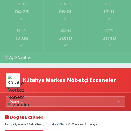
İMSAK
GÜNEŞ
ÖĞLE
04:25
06:01
13:11
İKINDI
AKŞAM
YATSI
17:00
20:10
21:40
Aylık Vakitler
Kütahya Merkez Nöbetçi Eczaneler
Doğan Eczanesi
Evliya Çelebi Mahallesi, İri Sokak No:7 A Merkez Kütahya