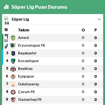
Süper Lig Puan Durumu
Süper Lig
#
Takım
O
P
1
Amed
0
0
2
Erzurumspor FK
0
0
3
Başakşehir
0
0
4
Kocaelispor
0
0
5
Beşiktaş
0
0
6
Eyüpspor
0
0
7
Galatasaray
0
0
8
Çorum FK
0
0
9
Gaziantep FK
0
0