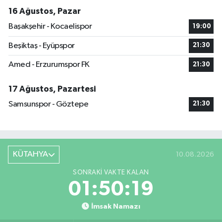
16 Ağustos, Pazar
Başakşehir - Kocaelispor
19:00
Beşiktaş - Eyüpspor
21:30
Amed - Erzurumspor FK
21:30
17 Ağustos, Pazartesi
Samsunspor - Göztepe
21:30
KÜTAHYA
10.08.2026
SONRAKI VAKTE KALAN
01:50:18
İmsak Namazı