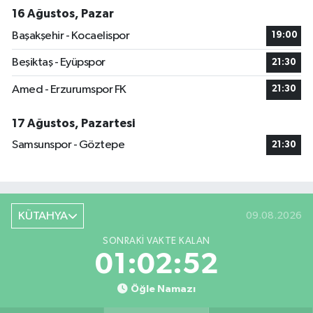
16 Ağustos, Pazar
Başakşehir - Kocaelispor
19:00
Beşiktaş - Eyüpspor
21:30
Amed - Erzurumspor FK
21:30
17 Ağustos, Pazartesi
Samsunspor - Göztepe
21:30
KÜTAHYA
09.08.2026
SONRAKI VAKTE KALAN
01:02:51
Öğle Namazı