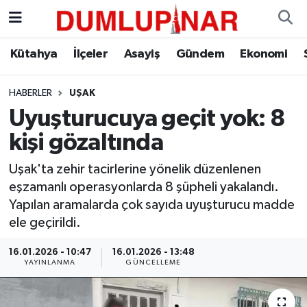
Asayiş
Kütahya Hava Durumu
Kütahya
İlçeler
Asayiş
Gündem
Ekonomi
Diğer
Kütahya Trafik Yoğunluk Haritası
HABERLER
UŞAK
Uyuşturucuya geçit yok: 8
Dünya
Süper Lig Puan Durumu ve Fikstür
kişi gözaltında
Eğitim
Tüm Manşetler
Uşak'ta zehir tacirlerine yönelik düzenlenen
eşzamanlı operasyonlarda 8 şüpheli yakalandı.
Ekonomi
Son Dakika Haberleri
Yapılan aramalarda çok sayıda uyuşturucu madde
ele geçirildi.
Eleman
Haber Arşivi
16.01.2026 - 10:47
16.01.2026 - 13:48
Emlak
YAYINLANMA
GÜNCELLEME
Gündem