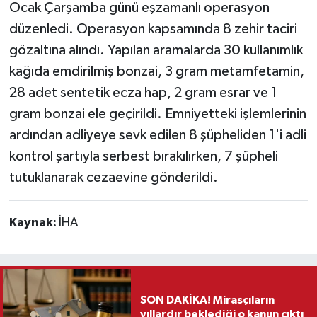
Ocak Çarşamba günü eşzamanlı operasyon
düzenledi. Operasyon kapsamında 8 zehir taciri
Teknoloji
gözaltına alındı. Yapılan aramalarda 30 kullanımlık
Vasıta
kağıda emdirilmiş bonzai, 3 gram metamfetamin,
28 adet sentetik ecza hap, 2 gram esrar ve 1
Vefat Haberleri
gram bonzai ele geçirildi. Emniyetteki işlemlerinin
ardından adliyeye sevk edilen 8 şüpheliden 1'i adli
Yaşam
kontrol şartıyla serbest bırakılırken, 7 şüpheli
tutuklanarak cezaevine gönderildi.
Kaynak:
İHA
SON DAKİKA! Mirasçıların
yıllardır beklediği o kanun çıktı