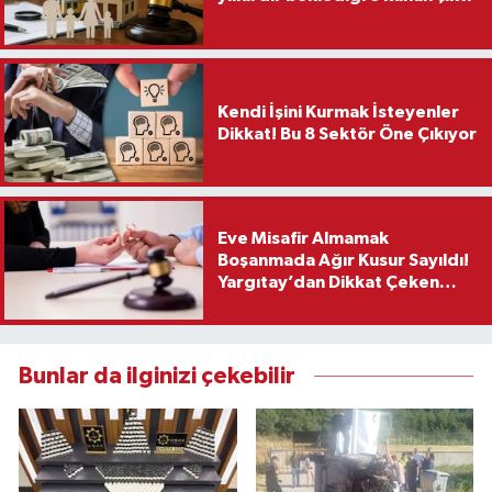
Kendi İşini Kurmak İsteyenler
Dikkat! Bu 8 Sektör Öne Çıkıyor
Eve Misafir Almamak
Boşanmada Ağır Kusur Sayıldı!
Yargıtay’dan Dikkat Çeken
Karar
Bunlar da ilginizi çekebilir