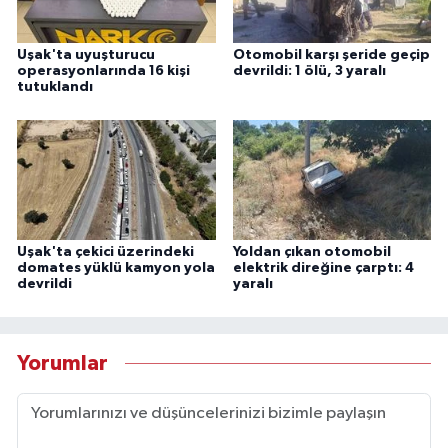
Uşak'ta uyuşturucu
Otomobil karşı şeride geçip
operasyonlarında 16 kişi
devrildi: 1 ölü, 3 yaralı
tutuklandı
Uşak'ta çekici üzerindeki
Yoldan çıkan otomobil
domates yüklü kamyon yola
elektrik direğine çarptı: 4
devrildi
yaralı
Yorumlar