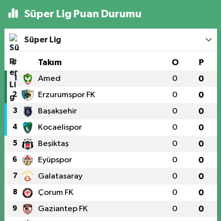
Süper Lig Puan Durumu
Süper Lig
#
Takım
O
P
1
Amed
0
0
2
Erzurumspor FK
0
0
3
Başakşehir
0
0
4
Kocaelispor
0
0
5
Beşiktaş
0
0
6
Eyüpspor
0
0
7
Galatasaray
0
0
8
Çorum FK
0
0
9
Gaziantep FK
0
0