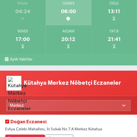
İMSAK
GÜNEŞ
ÖĞLE
04:24
06:00
13:11
İKINDI
AKŞAM
YATSI
17:00
20:12
21:41
Aylık Vakitler
Kütahya Merkez Nöbetçi Eczaneler
Doğan Eczanesi
Evliya Çelebi Mahallesi, İri Sokak No:7 A Merkez Kütahya