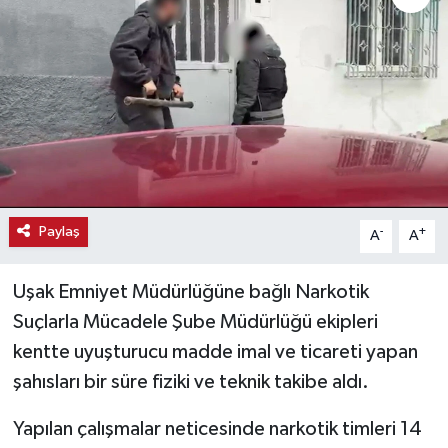
Haber
Haber İlanlar
Kültür-Sanat
Magazin
Paylaş
-
+
A
A
Resmi İlanlar
Sağlık
Uşak Emniyet Müdürlüğüne bağlı Narkotik
Suçlarla Mücadele Şube Müdürlüğü ekipleri
Seri İlan
kentte uyuşturucu madde imal ve ticareti yapan
şahısları bir süre fiziki ve teknik takibe aldı.
Siyaset
Yapılan çalışmalar neticesinde narkotik timleri 14
Spor