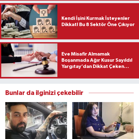
Kendi İşini Kurmak İsteyenler
Dikkat! Bu 8 Sektör Öne Çıkıyor
Eve Misafir Almamak
Boşanmada Ağır Kusur Sayıldı!
Yargıtay’dan Dikkat Çeken
Karar
Bunlar da ilginizi çekebilir