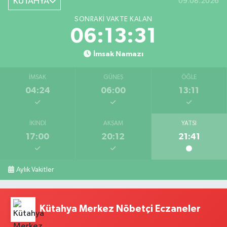
KÜTAHYA
09.08.2026
SONRAKI VAKTE KALAN
06:13:30
İmsak Namazı
İMSAK
GÜNEŞ
ÖĞLE
04:24
06:00
13:11
İKINDI
AKŞAM
YATSI
17:00
20:12
21:41
Aylık Vakitler
Kütahya Merkez Nöbetçi Eczaneler