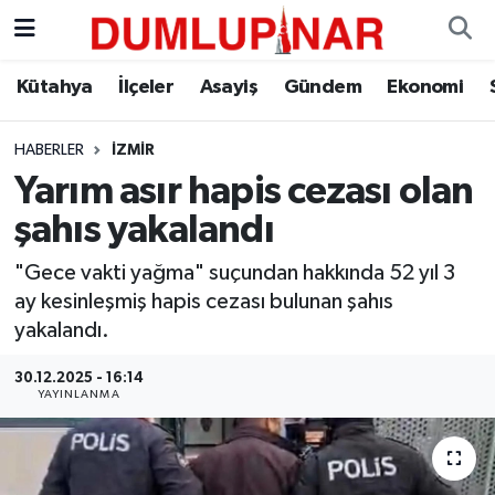
Asayiş
Kütahya Hava Durumu
Kütahya
İlçeler
Asayiş
Gündem
Ekonomi
Diğer
Kütahya Trafik Yoğunluk Haritası
HABERLER
İZMIR
Yarım asır hapis cezası olan
Dünya
Süper Lig Puan Durumu ve Fikstür
şahıs yakalandı
Eğitim
Tüm Manşetler
"Gece vakti yağma" suçundan hakkında 52 yıl 3
ay kesinleşmiş hapis cezası bulunan şahıs
Ekonomi
Son Dakika Haberleri
yakalandı.
Eleman
Haber Arşivi
30.12.2025 - 16:14
YAYINLANMA
Emlak
Gündem