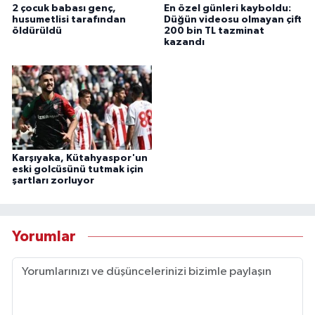
2 çocuk babası genç,
En özel günleri kayboldu:
husumetlisi tarafından
Düğün videosu olmayan çift
öldürüldü
200 bin TL tazminat
kazandı
Karşıyaka, Kütahyaspor'un
eski golcüsünü tutmak için
şartları zorluyor
Yorumlar