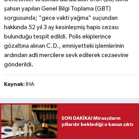
şahsın yapılan Genel Bilgi Toplama (GBT)
Teknoloji
sorgusunda; "gece vakti yağma" suçundan
hakkında 52 yıl 3 ay kesinleşmiş hapis cezası
Vasıta
bulunduğu tespit edildi. Polis ekiplerince
gözaltına alınan C.D., emniyetteki işlemlerinin
Vefat Haberleri
ardından adli mercilere sevk edilerek cezaevine
Yaşam
gönderildi.
Kaynak:
İHA
SON DAKİKA! Mirasçıların
yıllardır beklediği o kanun çıktı