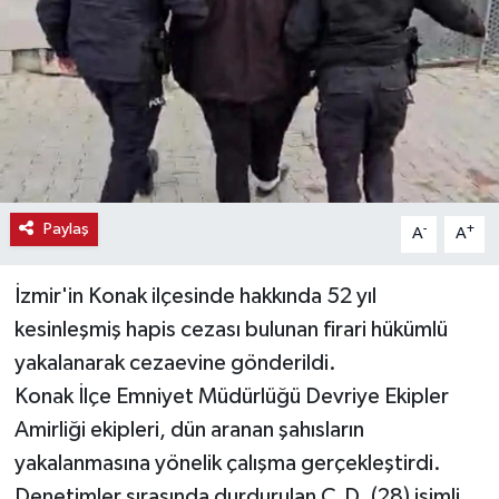
Haber
Haber İlanlar
Kültür-Sanat
Magazin
Paylaş
-
+
A
A
Resmi İlanlar
İzmir'in Konak ilçesinde hakkında 52 yıl
Sağlık
kesinleşmiş hapis cezası bulunan firari hükümlü
yakalanarak cezaevine gönderildi.
Seri İlan
Konak İlçe Emniyet Müdürlüğü Devriye Ekipler
Amirliği ekipleri, dün aranan şahısların
Siyaset
yakalanmasına yönelik çalışma gerçekleştirdi.
Spor
Denetimler sırasında durdurulan C.D. (28) isimli