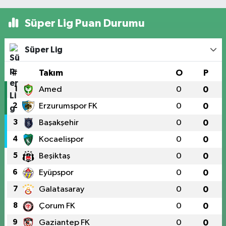
Süper Lig Puan Durumu
Süper Lig
#
Takım
O
P
1
Amed
0
0
2
Erzurumspor FK
0
0
3
Başakşehir
0
0
4
Kocaelispor
0
0
5
Beşiktaş
0
0
6
Eyüpspor
0
0
7
Galatasaray
0
0
8
Çorum FK
0
0
9
Gaziantep FK
0
0