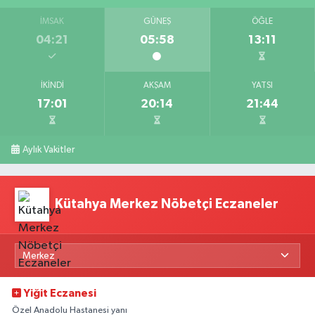
İMSAK
GÜNEŞ
ÖĞLE
04:21
05:58
13:11
İKINDI
AKŞAM
YATSI
17:01
20:14
21:44
Aylık Vakitler
Kütahya Merkez Nöbetçi Eczaneler
Yiğit Eczanesi
Özel Anadolu Hastanesi yanı