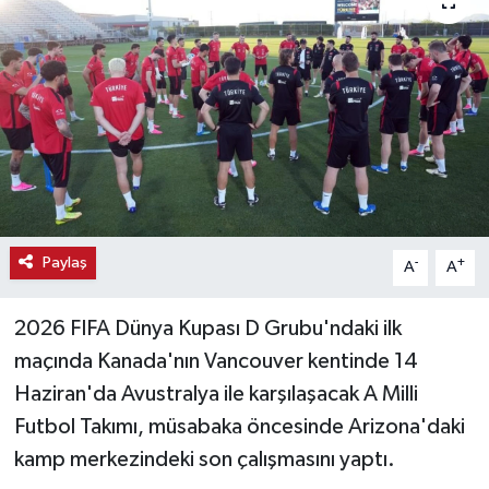
Haber
Haber İlanlar
Kültür-Sanat
Magazin
Resmi İlanlar
Paylaş
-
+
A
A
Sağlık
2026 FIFA Dünya Kupası D Grubu'ndaki ilk
maçında Kanada'nın Vancouver kentinde 14
Seri İlan
Haziran'da Avustralya ile karşılaşacak A Milli
Futbol Takımı, müsabaka öncesinde Arizona'daki
Siyaset
kamp merkezindeki son çalışmasını yaptı.
Spor