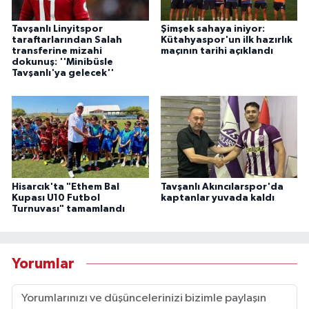
Tavşanlı Linyitspor
Şimşek sahaya iniyor:
taraftarlarından Salah
Kütahyaspor'un ilk hazırlık
transferine mizahi
maçının tarihi açıklandı
dokunuş: ''Minibüsle
Tavşanlı'ya gelecek''
Hisarcık'ta "Ethem Bal
Tavşanlı Akıncılarspor'da
Kupası U10 Futbol
kaptanlar yuvada kaldı
Turnuvası" tamamlandı
Yorumlar