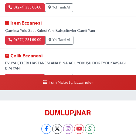
0 (274) 333 06 60
Yol Tarifi Al
Irem Eczanesi
Çamlıca Yolu Saat Kulesi Yanı Bahçelievler Camii Yanı
0 (274) 231 69 09
Yol Tarifi Al
Çelik Eczanesi
EVLİYA ÇELEBİ HASTANESİ ANA BİNA ACİL YOKUŞU DÖRTYOL KAVŞAĞI
BİM YANI
0 (274) 231 81 64
Yol Tarifi Al
Tüm Nöbetçi Eczaneler