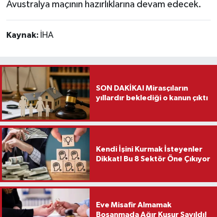
Avustralya maçının hazırlıklarına devam edecek.
Kaynak:
İHA
SON DAKİKA! Mirasçıların
yıllardır beklediği o kanun çıktı
Kendi İşini Kurmak İsteyenler
Dikkat! Bu 8 Sektör Öne Çıkıyor
Eve Misafir Almamak
Boşanmada Ağır Kusur Sayıldı!