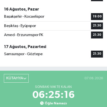
16 Ağustos, Pazar
Başakşehir - Kocaelispor
19:00
Beşiktaş - Eyüpspor
21:30
Amed - Erzurumspor FK
21:30
17 Ağustos, Pazartesi
Samsunspor - Göztepe
21:30
KÜTAHYA
07.08.2026
SONRAKI VAKTE KALAN
06:25:15
Öğle Namazı