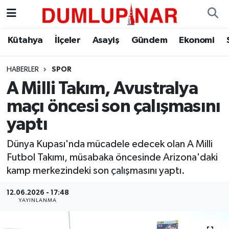
Asayiş
Kütahya Hava Durumu
Kütahya
İlçeler
Asayiş
Gündem
Ekonomi
Diğer
Kütahya Trafik Yoğunluk Haritası
HABERLER
SPOR
A Milli Takım, Avustralya
Dünya
Süper Lig Puan Durumu ve Fikstür
maçı öncesi son çalışmasını
Eğitim
Tüm Manşetler
yaptı
Ekonomi
Son Dakika Haberleri
Dünya Kupası'nda mücadele edecek olan A Milli
Futbol Takımı, müsabaka öncesinde Arizona'daki
Eleman
Haber Arşivi
kamp merkezindeki son çalışmasını yaptı.
12.06.2026 - 17:48
Emlak
YAYINLANMA
Gündem