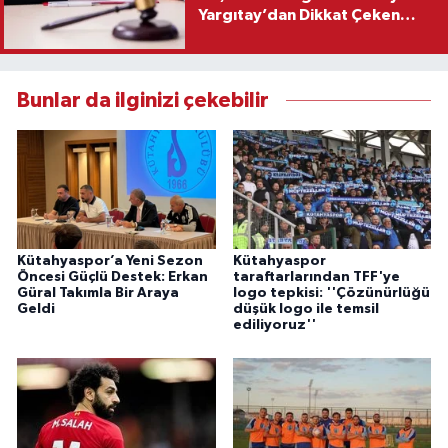
Yargıtay’dan Dikkat Çeken
Karar
Bunlar da ilginizi çekebilir
Kütahyaspor’a Yeni Sezon
Kütahyaspor
Öncesi Güçlü Destek: Erkan
taraftarlarından TFF'ye
Güral Takımla Bir Araya
logo tepkisi: ''Çözünürlüğü
Geldi
düşük logo ile temsil
ediliyoruz''