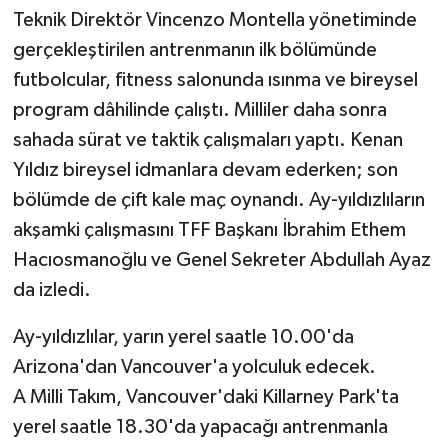
Teknik Direktör Vincenzo Montella yönetiminde
Teknoloji
gerçekleştirilen antrenmanın ilk bölümünde
futbolcular, fitness salonunda ısınma ve bireysel
Vasıta
program dâhilinde çalıştı. Milliler daha sonra
sahada sürat ve taktik çalışmaları yaptı. Kenan
Vefat Haberleri
Yıldız bireysel idmanlara devam ederken; son
bölümde de çift kale maç oynandı. Ay-yıldızlıların
Yaşam
akşamki çalışmasını TFF Başkanı İbrahim Ethem
Hacıosmanoğlu ve Genel Sekreter Abdullah Ayaz
da izledi.
Ay-yıldızlılar, yarın yerel saatle 10.00'da
Arizona'dan Vancouver'a yolculuk edecek.
A Milli Takım, Vancouver'daki Killarney Park'ta
yerel saatle 18.30'da yapacağı antrenmanla