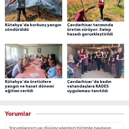
Kütahya'da korkunç yangın
Çavdarhisar tarımında
söndürüldü
üretim sürüyor: Salep
hasadı gerçekleştirildi
Kütahya'da üreticilere
Çavdarhisar'da kadın
yangın ve hasat dönemi
vatandaşlara KADES
eğitimi verildi
uygulaması tanıtıldı
Yorumlar