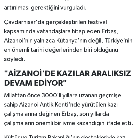
artırılması gerektiğini vurguladı.
Teknoloji
Çavdarhisar'da gerçekleştirilen festival
Vasıta
kapsamında vatandaşlara hitap eden Erbaş,
Aizanoi'nin yalnızca Kütahya'nın değil, Türkiye'nin
Vefat Haberleri
en önemli tarihi değerlerinden biri olduğunu
söyledi.
Yaşam
"AİZANOİ'DE KAZILAR ARALIKSIZ
DEVAM EDİYOR"
Milattan önce 3000'li yıllara uzanan geçmişe
sahip Aizanoi Antik Kenti'nde yürütülen kazı
çalışmalarına değinen Erbaş, son yıllarda
çalışmaların önemli bir ivme kazandığını ifade etti.
Kültür ve Turizm Bakanlığı'nın destekleriyle kazı