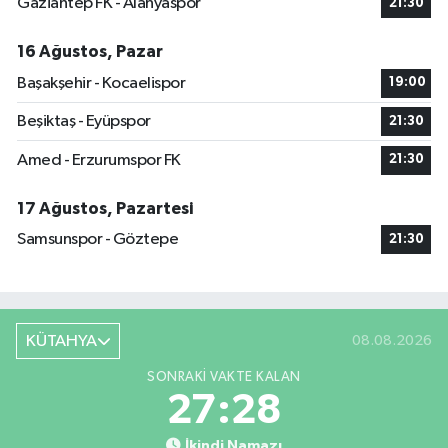
Gaziantep FK - Alanyaspor
21:30
16 Ağustos, Pazar
Başakşehir - Kocaelispor
19:00
Beşiktaş - Eyüpspor
21:30
Amed - Erzurumspor FK
21:30
17 Ağustos, Pazartesi
Samsunspor - Göztepe
21:30
KÜTAHYA
08.08.2026
SONRAKI VAKTE KALAN
27:28
İkindi Namazı