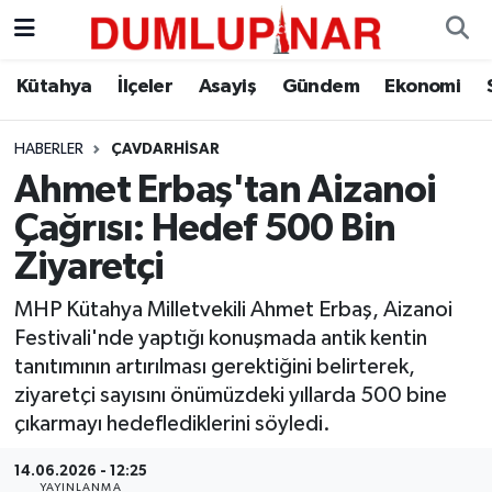
Asayiş
Kütahya Hava Durumu
Kütahya
İlçeler
Asayiş
Gündem
Ekonomi
Diğer
Kütahya Trafik Yoğunluk Haritası
HABERLER
ÇAVDARHISAR
Ahmet Erbaş'tan Aizanoi
Dünya
Süper Lig Puan Durumu ve Fikstür
Çağrısı: Hedef 500 Bin
Eğitim
Tüm Manşetler
Ziyaretçi
Ekonomi
Son Dakika Haberleri
MHP Kütahya Milletvekili Ahmet Erbaş, Aizanoi
Festivali'nde yaptığı konuşmada antik kentin
Eleman
Haber Arşivi
tanıtımının artırılması gerektiğini belirterek,
ziyaretçi sayısını önümüzdeki yıllarda 500 bine
Emlak
çıkarmayı hedeflediklerini söyledi.
14.06.2026 - 12:25
Gündem
YAYINLANMA