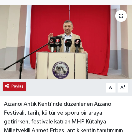
Haber
Haber İlanlar
Kültür-Sanat
Magazin
Resmi İlanlar
Sağlık
Paylaş
-
+
A
A
Seri İlan
Aizanoi Antik Kenti'nde düzenlenen Aizanoi
Festivali, tarih, kültür ve sporu bir araya
Siyaset
getirirken, festivale katılan MHP Kütahya
Milletvekili Ahmet Erbaş, antik kentin tanıtımının
Spor