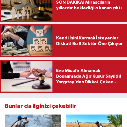
SON DAKİKA! Mirasçıların
yıllardır beklediği o kanun çıktı
Kendi İşini Kurmak İsteyenler
Dikkat! Bu 8 Sektör Öne Çıkıyor
Eve Misafir Almamak
Boşanmada Ağır Kusur Sayıldı!
Yargıtay’dan Dikkat Çeken
Karar
Bunlar da ilginizi çekebilir