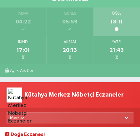
İMSAK
GÜNEŞ
ÖĞLE
04:22
05:59
13:11
İKINDI
AKŞAM
YATSI
17:01
20:13
21:43
Aylık Vakitler
Kütahya Merkez Nöbetçi Eczaneler
Doğa Eczanesi