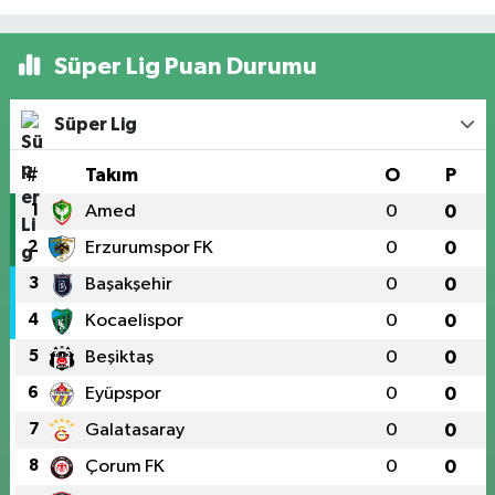
Süper Lig Puan Durumu
Süper Lig
#
Takım
O
P
1
Amed
0
0
2
Erzurumspor FK
0
0
3
Başakşehir
0
0
4
Kocaelispor
0
0
5
Beşiktaş
0
0
6
Eyüpspor
0
0
7
Galatasaray
0
0
8
Çorum FK
0
0