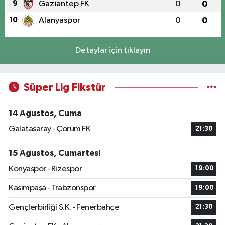
9
Gaziantep FK
0
0
10
Alanyaspor
0
0
Detaylar için tıklayın
Süper Lig Fikstür
14 Ağustos, Cuma
Galatasaray - Çorum FK
21:30
15 Ağustos, Cumartesi
Konyaspor - Rizespor
19:00
Kasımpaşa - Trabzonspor
19:00
Gençlerbirliği S.K. - Fenerbahçe
21:30