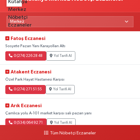
Fatoş Eczanesi
Sosyete Pazarı Yanı Karayolları Altı
0 (274) 226 28 48
Yol Tarifi Al
Atakent Eczanesi
Özel Park Hayat Hastanesi Karşısı
0 (274) 271 51 55
Yol Tarifi Al
Arık Eczanesi
Çamlıca yolu A-101 market karşısı salı pazarı yanı
0 (534) 064 92 71
Yol Tarifi Al
Tüm Nöbetçi Eczaneler