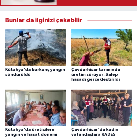
Karar
Bunlar da ilginizi çekebilir
Kütahya'da korkunç yangın
Çavdarhisar tarımında
söndürüldü
üretim sürüyor: Salep
hasadı gerçekleştirildi
Kütahya'da üreticilere
Çavdarhisar'da kadın
yangın ve hasat dönemi
vatandaşlara KADES