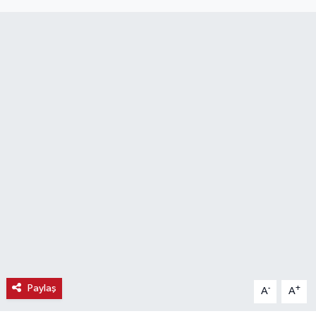
Haber
Haber İlanlar
Kültür-Sanat
Magazin
Resmi İlanlar
Sağlık
Seri İlan
Siyaset
Paylaş
-
+
A
A
Spor