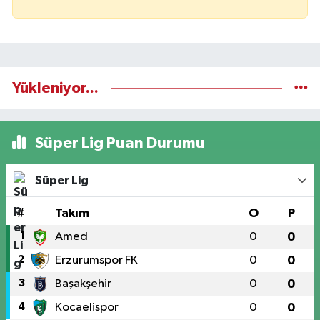
Yükleniyor...
Süper Lig Puan Durumu
Süper Lig
#
Takım
O
P
1
Amed
0
0
2
Erzurumspor FK
0
0
3
Başakşehir
0
0
4
Kocaelispor
0
0