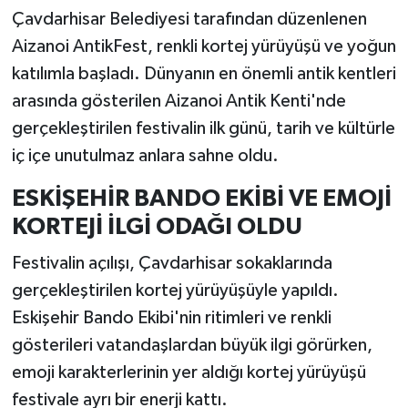
Çavdarhisar Belediyesi tarafından düzenlenen
Teknoloji
Aizanoi AntikFest, renkli kortej yürüyüşü ve yoğun
katılımla başladı. Dünyanın en önemli antik kentleri
Vasıta
arasında gösterilen Aizanoi Antik Kenti'nde
gerçekleştirilen festivalin ilk günü, tarih ve kültürle
Vefat Haberleri
iç içe unutulmaz anlara sahne oldu.
Yaşam
ESKİŞEHİR BANDO EKİBİ VE EMOJİ
KORTEJİ İLGİ ODAĞI OLDU
Festivalin açılışı, Çavdarhisar sokaklarında
gerçekleştirilen kortej yürüyüşüyle yapıldı.
Eskişehir Bando Ekibi'nin ritimleri ve renkli
gösterileri vatandaşlardan büyük ilgi görürken,
emoji karakterlerinin yer aldığı kortej yürüyüşü
festivale ayrı bir enerji kattı.