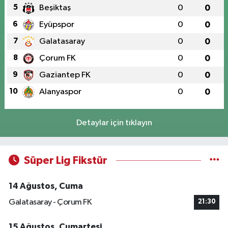
5
Beşiktaş
0
0
6
Eyüpspor
0
0
7
Galatasaray
0
0
8
Çorum FK
0
0
9
Gaziantep FK
0
0
10
Alanyaspor
0
0
Detaylar için tıklayın
Süper Lig Fikstür
14 Ağustos, Cuma
Galatasaray - Çorum FK
21:30
15 Ağustos, Cumartesi