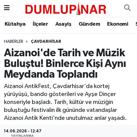
Asayiş
Kütahya Hava Durumu
Kütahya
İlçeler
Asayiş
Gündem
Ekonomi
Diğer
Kütahya Trafik Yoğunluk Haritası
HABERLER
ÇAVDARHISAR
Aizanoi'de Tarih ve Müzik
Dünya
Süper Lig Puan Durumu ve Fikstür
Buluştu! Binlerce Kişi Aynı
Eğitim
Tüm Manşetler
Meydanda Toplandı
Ekonomi
Son Dakika Haberleri
Aizanoi AntikFest, Çavdarhisar'da kortej
yürüyüşü, bando gösterileri ve Ayşe Dinçer
Eleman
Haber Arşivi
konseriyle başladı. Tarih, kültür ve müziğin
buluştuğu festivalin ilk gününde vatandaşlar
Emlak
Aizanoi Antik Kenti'nde unutulmaz anlar yaşadı.
14.06.2026 - 12:47
Gündem
YAYINLANMA