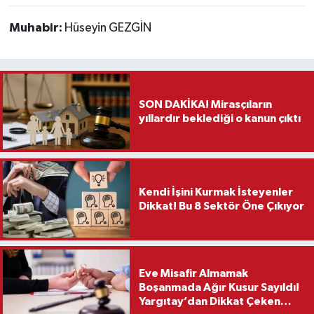
Muhabir:
Hüseyin GEZGİN
SON DAKİKA! Mirasçıların
yıllardır beklediği o kanun çıktı
Kendi İşini Kurmak İsteyenler
Dikkat! Bu 8 Sektör Öne Çıkıyor
Eve Misafir Almamak
Boşanmada Ağır Kusur Sayıldı!
Yargıtay’dan Dikkat Çeken