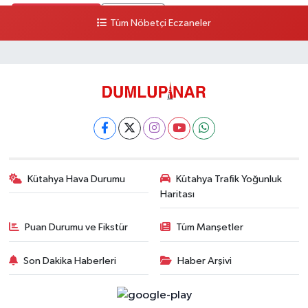
0 (274) 226 30 10
Yol Tarifi Al
Tüm Nöbetçi Eczaneler
Çelik Eczanesi
Evliya Çelebi Mahallesi, Nafia Garaj Yolu No:2 Merkez Kütahya
0 (274) 231 81 64
Yol Tarifi Al
Dönmez Eczanesi
Cemalettin Mahallesi, Kıbrıs Caddesi No:21 Merkez Kütahya
0 (274) 223 79 02
Yol Tarifi Al
Kütahya Hava Durumu
Kütahya Trafik Yoğunluk
Haritası
Puan Durumu ve Fikstür
Tüm Manşetler
Son Dakika Haberleri
Haber Arşivi