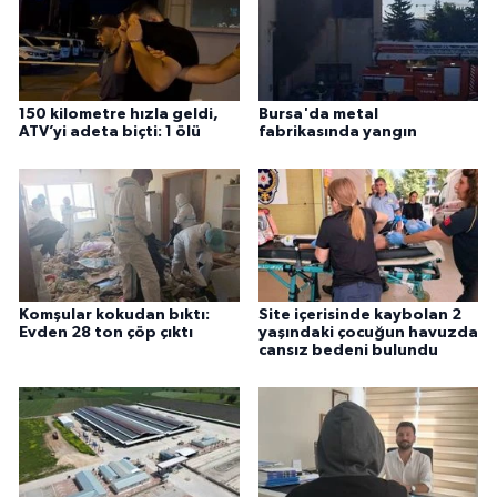
150 kilometre hızla geldi,
Bursa'da metal
ATV’yi adeta biçti: 1 ölü
fabrikasında yangın
Komşular kokudan bıktı:
Site içerisinde kaybolan 2
Evden 28 ton çöp çıktı
yaşındaki çocuğun havuzda
cansız bedeni bulundu