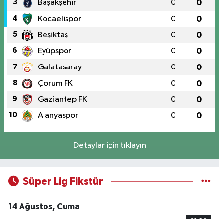
3
Başakşehir
0
0
4
Kocaelispor
0
0
5
Beşiktaş
0
0
6
Eyüpspor
0
0
7
Galatasaray
0
0
8
Çorum FK
0
0
9
Gaziantep FK
0
0
10
Alanyaspor
0
0
Detaylar için tıklayın
Süper Lig Fikstür
14 Ağustos, Cuma