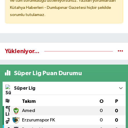
ve tüm sorumluluğu üstleniyorsunuz. Yazılan yorumlardan
Kütahya Haberleri - Dumlupınar Gazetesi hiçbir şekilde
sorumlu tutulamaz.
Yükleniyor...
Süper Lig Puan Durumu
Süper Lig
#
Takım
O
P
1
Amed
0
0
2
Erzurumspor FK
0
0