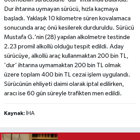
Dur ihtarına uymayan sürücü, hızla kaçmaya
Teknoloji
başladı. Yaklaşık 10 kilometre süren kovalamaca
sonucunda araç önü kesilerek durduruldu. Sürücü
Vasıta
Mustafa G.'nin (28) yapılan alkolmetre testinde
2.23 promil alkollü olduğu tespit edildi. Aday
Vefat Haberleri
sürücüye, alkollü araç kullanmaktan 200 bin TL,
Yaşam
'dur' ihtarına uymamaktan 200 bin TL olmak
üzere toplam 400 bin TL cezai işlem uygulandı.
Sürücünün ehliyeti daimi olarak iptal edilirken,
aracı ise 60 gün süreyle trafikten men edildi.
Kaynak:
İHA