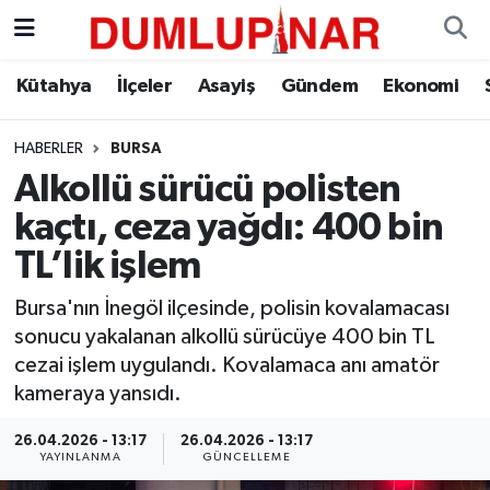
Asayiş
Kütahya Hava Durumu
Kütahya
İlçeler
Asayiş
Gündem
Ekonomi
Diğer
Kütahya Trafik Yoğunluk Haritası
HABERLER
BURSA
Alkollü sürücü polisten
Dünya
Süper Lig Puan Durumu ve Fikstür
kaçtı, ceza yağdı: 400 bin
Eğitim
Tüm Manşetler
TL’lik işlem
Ekonomi
Son Dakika Haberleri
Bursa'nın İnegöl ilçesinde, polisin kovalamacası
sonucu yakalanan alkollü sürücüye 400 bin TL
Eleman
Haber Arşivi
cezai işlem uygulandı. Kovalamaca anı amatör
kameraya yansıdı.
Emlak
26.04.2026 - 13:17
26.04.2026 - 13:17
YAYINLANMA
GÜNCELLEME
Gündem