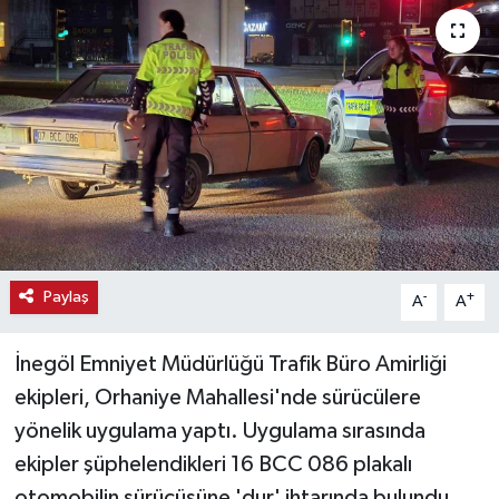
Haber
Haber İlanlar
Kültür-Sanat
Magazin
Resmi İlanlar
Paylaş
-
+
A
A
Sağlık
İnegöl Emniyet Müdürlüğü Trafik Büro Amirliği
Seri İlan
ekipleri, Orhaniye Mahallesi'nde sürücülere
yönelik uygulama yaptı. Uygulama sırasında
Siyaset
ekipler şüphelendikleri 16 BCC 086 plakalı
Spor
otomobilin sürücüsüne 'dur' ihtarında bulundu.