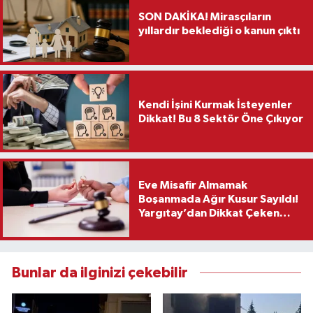
SON DAKİKA! Mirasçıların
yıllardır beklediği o kanun çıktı
Kendi İşini Kurmak İsteyenler
Dikkat! Bu 8 Sektör Öne Çıkıyor
Eve Misafir Almamak
Boşanmada Ağır Kusur Sayıldı!
Yargıtay’dan Dikkat Çeken
Karar
Bunlar da ilginizi çekebilir