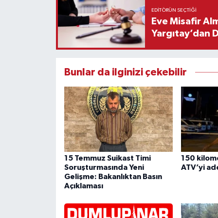
EDITÖRÜN SEÇTIĞI
Eve Misafir Al
Yargıtay’dan 
Bunlar da ilginizi çekebilir
15 Temmuz Suikast Timi
150 kilome
Soruşturmasında Yeni
ATV’yi ade
Gelişme: Bakanlıktan Basın
Açıklaması