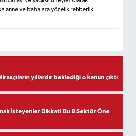
tutulması ve sağlıklı bireyler olarak
da anne ve babalara yönelik rehberlik
ON DAKİKA! Mirasçıların yıllardır beklediği o kanun çıktı
rmak İsteyenler Dikkat! Bu 8 Sektör Öne