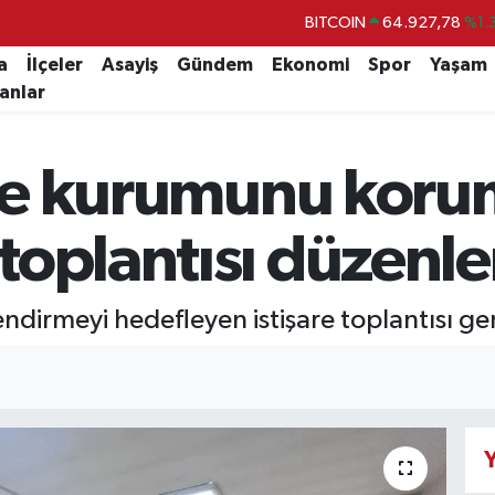
DOLAR
47,5760
%0
EURO
55,0126
%0.
a
İlçeler
Asayiş
Gündem
Ekonomi
Spor
Yaşam
lanlar
STERLİN
64,1794
%0.
GRAM ALTIN
6508.83
%4.
aile kurumunu koru
BİST100
13.647
%-
BITCOIN
64.927,78
%1.
toplantısı düzenle
dirmeyi hedefleyen istişare toplantısı gerç
Y