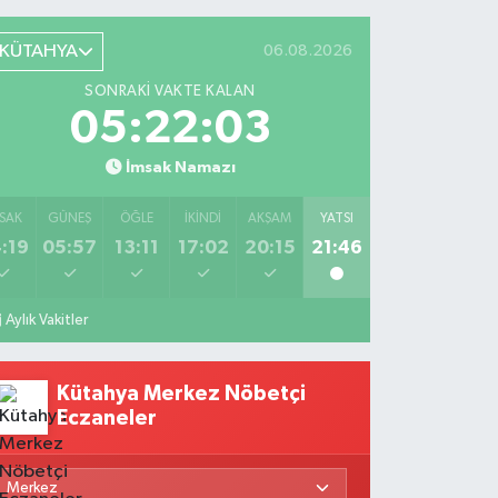
KÜTAHYA
06.08.2026
SONRAKI VAKTE KALAN
05:22:01
İmsak Namazı
SAK
GÜNEŞ
ÖĞLE
İKINDI
AKŞAM
YATSI
:19
05:57
13:11
17:02
20:15
21:46
Aylık Vakitler
Kütahya Merkez Nöbetçi
Eczaneler