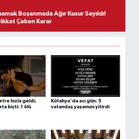
mamak Boşanmada Ağır Kusur Sayıldı!
Dikkat Çeken Karar
tre hızla geldi,
Kütahya'da acı gün: 5
ta biçti: 1 ölü
vatandaş yaşamını yitirdi