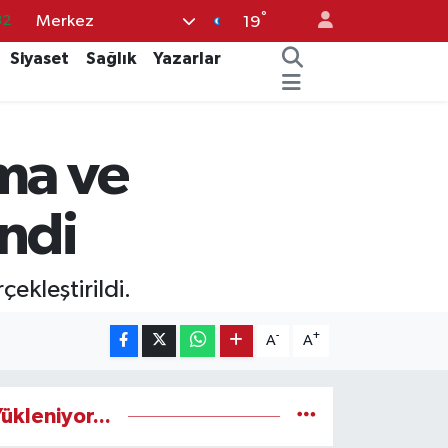
°
Merkez
.1
19
29
Siyaset
Sağlık
Yazarlar
29
44
ma ve
30
32
ndi
ekleştirildi.
-
+
A
A
ükleniyor...