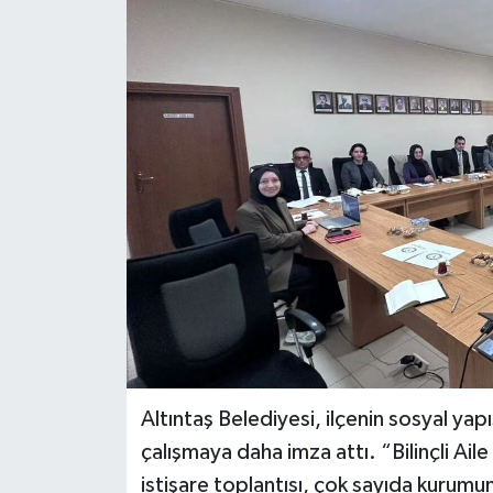
Haber
Haber İlanlar
Kültür-Sanat
Magazin
Resmi İlanlar
Sağlık
Seri İlan
Altıntaş Belediyesi, ilçenin sosyal yap
Siyaset
çalışmaya daha imza attı. “Bilinçli Ai
istişare toplantısı, çok sayıda kurumun
Spor