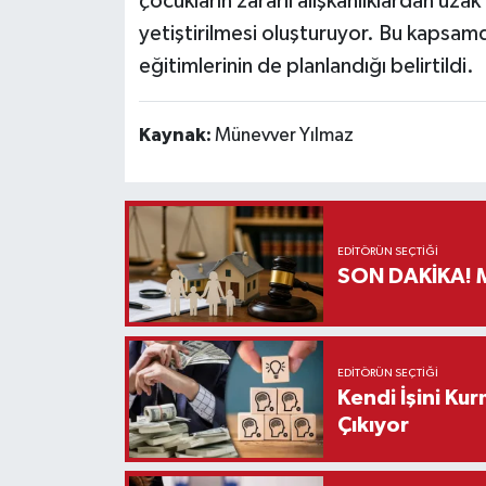
çocukların zararlı alışkanlıklardan uzak 
yetiştirilmesi oluşturuyor. Bu kapsam
eğitimlerinin de planlandığı belirtildi.
Kaynak:
Münevver Yılmaz
EDITÖRÜN SEÇTIĞI
S
EDITÖRÜN SEÇTIĞI
Kendi İşini Ku
Çıkıyor