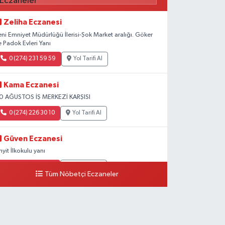
Zeliha Eczanesi
eni Emniyet Müdürlüğü İlerisi-Şok Market aralığı. Göker
e Padok Evleri Yanı
0 (274) 231 59 59
Yol Tarifi Al
Kama Eczanesi
0 AĞUSTOS İŞ MERKEZİ KARŞISI
0 (274) 226 30 10
Yol Tarifi Al
Güven Eczanesi
inyit İlkokulu yanı
0 (274) 224 34 74
Yol Tarifi Al
Tüm Nöbetçi Eczaneler