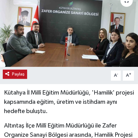
Haber
Haber İlanlar
Kültür-Sanat
Magazin
Resmi İlanlar
Paylaş
-
+
A
A
Sağlık
Kütahya İl Millî Eğitim Müdürlüğü, 'Hamilik' projesi
kapsamında eğitim, üretim ve istihdam aynı
Seri İlan
hedefte buluştu.
Siyaset
Altıntaş İlçe Millî Eğitim Müdürlüğü ile Zafer
Organize Sanayi Bölgesi arasında, Hamilik Projesi
Spor