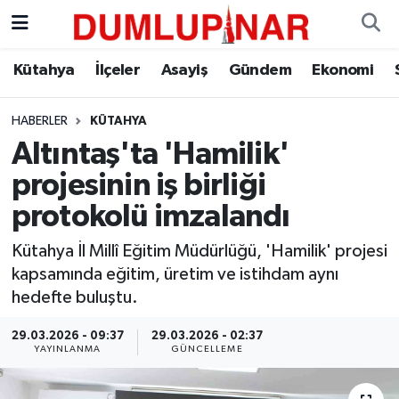
Asayiş
Kütahya Hava Durumu
Kütahya
İlçeler
Asayiş
Gündem
Ekonomi
Diğer
Kütahya Trafik Yoğunluk Haritası
HABERLER
KÜTAHYA
Altıntaş'ta 'Hamilik'
Dünya
Süper Lig Puan Durumu ve Fikstür
projesinin iş birliği
Eğitim
Tüm Manşetler
protokolü imzalandı
Ekonomi
Son Dakika Haberleri
Kütahya İl Millî Eğitim Müdürlüğü, 'Hamilik' projesi
kapsamında eğitim, üretim ve istihdam aynı
Eleman
Haber Arşivi
hedefte buluştu.
29.03.2026 - 09:37
29.03.2026 - 02:37
Emlak
YAYINLANMA
GÜNCELLEME
Gündem