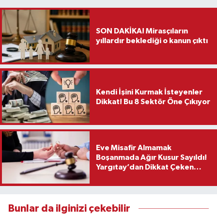
SON DAKİKA! Mirasçıların
yıllardır beklediği o kanun çıktı
Kendi İşini Kurmak İsteyenler
Dikkat! Bu 8 Sektör Öne Çıkıyor
Eve Misafir Almamak
Boşanmada Ağır Kusur Sayıldı!
Yargıtay’dan Dikkat Çeken
Karar
Bunlar da ilginizi çekebilir