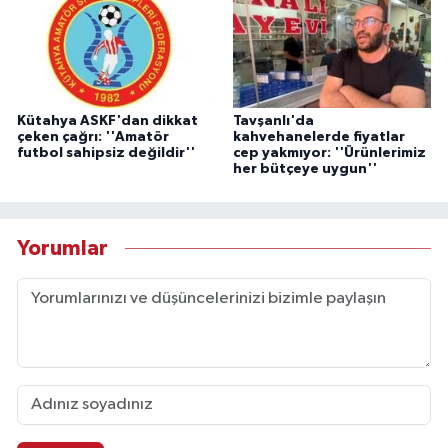
Kütahya ASKF'dan dikkat
Tavşanlı'da
çeken çağrı: ''Amatör
kahvehanelerde fiyatlar
futbol sahipsiz değildir''
cep yakmıyor: ''Ürünlerimiz
her bütçeye uygun''
Yorumlar