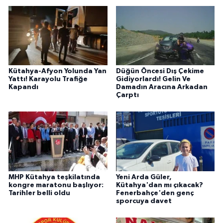
Kütahya-Afyon Yolunda Yan
Düğün Öncesi Dış Çekime
Yattı! Karayolu Trafiğe
Gidiyorlardı! Gelin Ve
Kapandı
Damadın Aracına Arkadan
Çarptı
MHP Kütahya teşkilatında
Yeni Arda Güler,
kongre maratonu başlıyor:
Kütahya'dan mı çıkacak?
Tarihler belli oldu
Fenerbahçe'den genç
sporcuya davet