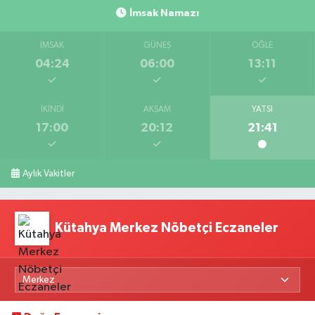
İmsak Namazı
İMSAK
GÜNEŞ
ÖĞLE
04:24
06:00
13:11
İKINDI
AKŞAM
YATSI
17:00
20:12
21:41
Aylık Vakitler
Kütahya Merkez Nöbetçi Eczaneler