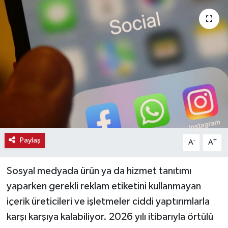
Haber
Haber İlanlar
Kültür-Sanat
Magazin
Resmi İlanlar
Paylaş
-
+
A
A
Sağlık
Sosyal medyada ürün ya da hizmet tanıtımı
Seri İlan
yaparken gerekli reklam etiketini kullanmayan
Siyaset
içerik üreticileri ve işletmeler ciddi yaptırımlarla
karşı karşıya kalabiliyor. 2026 yılı itibarıyla örtülü
Spor