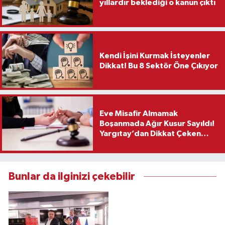
yıllardır beklediği o kanun çıktı
Kendi İşini Kurmak İsteyenler
Dikkat! Bu 8 Sektör Öne Çıkıyor
Eve Misafir Almamak
Boşanmada Ağır Kusur Sayıldı!
Yargıtay’dan Dikkat Çeken
Karar
Bunlar da ilginizi çekebilir