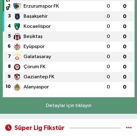
2
Erzurumspor FK
0
0
3
Başakşehir
0
0
4
Kocaelispor
0
0
5
Beşiktaş
0
0
6
Eyüpspor
0
0
7
Galatasaray
0
0
8
Çorum FK
0
0
9
Gaziantep FK
0
0
10
Alanyaspor
0
0
Detaylar için tıklayın
Süper Lig Fikstür