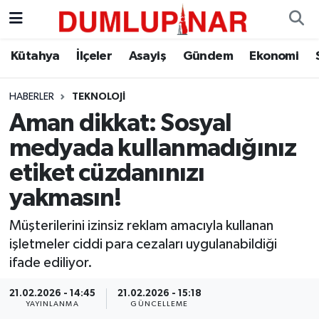
Asayiş
Kütahya Hava Durumu
Kütahya
İlçeler
Asayiş
Gündem
Ekonomi
Diğer
Kütahya Trafik Yoğunluk Haritası
HABERLER
TEKNOLOJI
Aman dikkat: Sosyal
Dünya
Süper Lig Puan Durumu ve Fikstür
medyada kullanmadığınız
Eğitim
Tüm Manşetler
etiket cüzdanınızı
yakmasın!
Ekonomi
Son Dakika Haberleri
Müşterilerini izinsiz reklam amacıyla kullanan
Eleman
Haber Arşivi
işletmeler ciddi para cezaları uygulanabildiği
ifade ediliyor.
Emlak
21.02.2026 - 14:45
21.02.2026 - 15:18
YAYINLANMA
GÜNCELLEME
Gündem