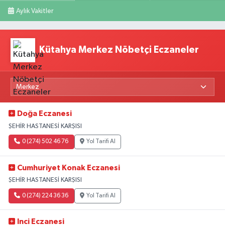
Aylık Vakitler
Kütahya Merkez Nöbetçi Eczaneler
Doğa Eczanesi
ŞEHİR HASTANESİ KARŞISI
0 (274) 502 46 76
Yol Tarifi Al
Cumhuriyet Konak Eczanesi
ŞEHİR HASTANESİ KARŞISI
0 (274) 224 36 36
Yol Tarifi Al
Inci Eczanesi