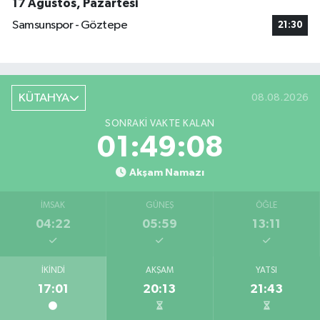
17 Ağustos, Pazartesi
Samsunspor - Göztepe
21:30
KÜTAHYA
08.08.2026
SONRAKI VAKTE KALAN
01:49:07
Akşam Namazı
İMSAK
GÜNEŞ
ÖĞLE
04:22
05:59
13:11
İKINDI
AKŞAM
YATSI
17:01
20:13
21:43