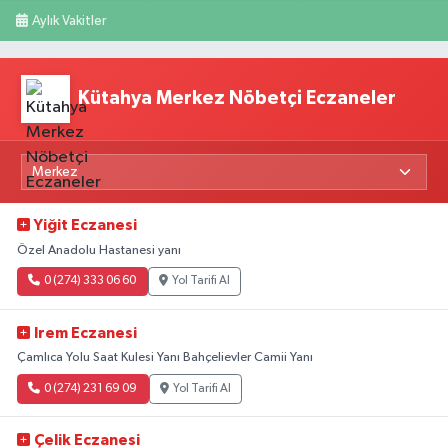
Aylık Vakitler
Kütahya Merkez Nöbetçi Eczaneler
Yiğit Eczanesi
Özel Anadolu Hastanesi yanı
0 (274) 333 06 60
Yol Tarifi Al
Irem Eczanesi
Çamlıca Yolu Saat Kulesi Yanı Bahçelievler Camii Yanı
0 (274) 231 69 09
Yol Tarifi Al
Çelik Eczanesi