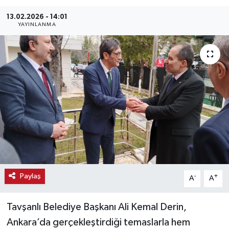
Haber
13.02.2026 - 14:01
YAYINLANMA
Haber İlanlar
Kültür-Sanat
Magazin
Resmi İlanlar
Sağlık
Seri İlan
Paylaş
-
+
A
A
Siyaset
Tavşanlı Belediye Başkanı Ali Kemal Derin,
Ankara’da gerçekleştirdiği temaslarla hem
Spor