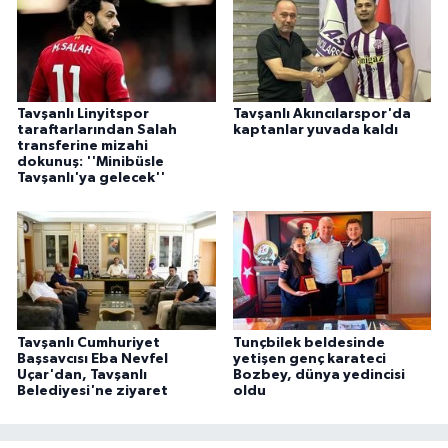
Tavşanlı Linyitspor
Tavşanlı Akıncılarspor'da
taraftarlarından Salah
kaptanlar yuvada kaldı
transferine mizahi
dokunuş: ''Minibüsle
Tavşanlı'ya gelecek''
Tavşanlı Cumhuriyet
Tunçbilek beldesinde
Başsavcısı Eba Nevfel
yetişen genç karateci
Uçar'dan, Tavşanlı
Bozbey, dünya yedincisi
Belediyesi'ne ziyaret
oldu