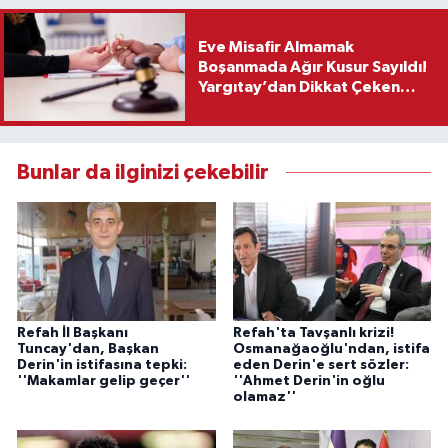
Eve Misafir Almamak
Boşanmada Ağır Kusur Sayıldı!
Yargıtay’dan Dikkat Çeken
Karar
Bunlar da ilginizi çekebilir
Refah İl Başkanı
Refah'ta Tavşanlı krizi!
Tuncay'dan, Başkan
Osmanağaoğlu'ndan, istifa
Derin'in istifasına tepki:
eden Derin'e sert sözler:
''Makamlar gelip geçer''
''Ahmet Derin'in oğlu
olamaz''