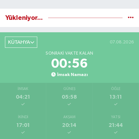
Yükleniyor...
KÜTAHYA
07.08.2026
SONRAKI VAKTE KALAN
00:56
İmsak Namazı
İMSAK
GÜNEŞ
ÖĞLE
04:21
05:58
13:11
İKINDI
AKŞAM
YATSI
17:01
20:14
21:44