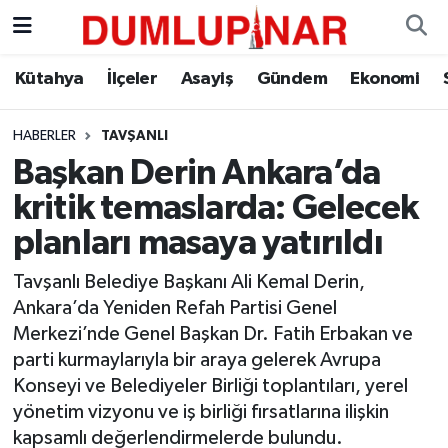
Asayiş
Kütahya Hava Durumu
Kütahya
İlçeler
Asayiş
Gündem
Ekonomi
Diğer
Kütahya Trafik Yoğunluk Haritası
HABERLER
TAVŞANLI
Başkan Derin Ankara’da
Dünya
Süper Lig Puan Durumu ve Fikstür
kritik temaslarda: Gelecek
Eğitim
Tüm Manşetler
planları masaya yatırıldı
Ekonomi
Son Dakika Haberleri
Tavşanlı Belediye Başkanı Ali Kemal Derin,
Ankara’da Yeniden Refah Partisi Genel
Eleman
Haber Arşivi
Merkezi’nde Genel Başkan Dr. Fatih Erbakan ve
parti kurmaylarıyla bir araya gelerek Avrupa
Emlak
Konseyi ve Belediyeler Birliği toplantıları, yerel
yönetim vizyonu ve iş birliği fırsatlarına ilişkin
Gündem
kapsamlı değerlendirmelerde bulundu.