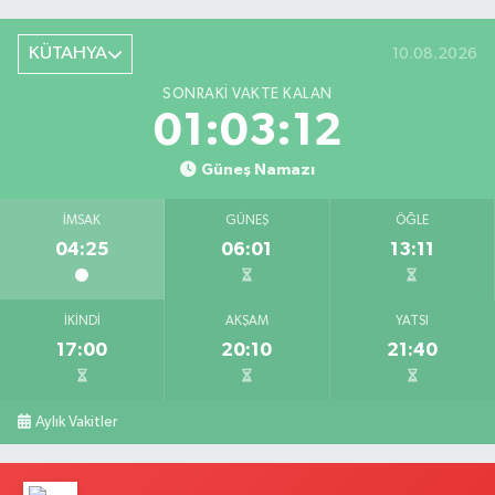
KÜTAHYA
10.08.2026
SONRAKI VAKTE KALAN
01:03:11
Güneş Namazı
İMSAK
GÜNEŞ
ÖĞLE
04:25
06:01
13:11
İKINDI
AKŞAM
YATSI
17:00
20:10
21:40
Aylık Vakitler