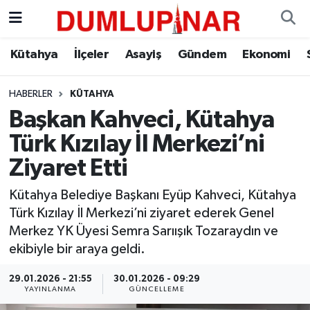
Asayiş
Kütahya Hava Durumu
Kütahya
İlçeler
Asayiş
Gündem
Ekonomi
Diğer
Kütahya Trafik Yoğunluk Haritası
HABERLER
KÜTAHYA
Başkan Kahveci, Kütahya
Dünya
Süper Lig Puan Durumu ve Fikstür
Türk Kızılay İl Merkezi’ni
Eğitim
Tüm Manşetler
Ziyaret Etti
Ekonomi
Son Dakika Haberleri
Kütahya Belediye Başkanı Eyüp Kahveci, Kütahya
Türk Kızılay İl Merkezi’ni ziyaret ederek Genel
Eleman
Haber Arşivi
Merkez YK Üyesi Semra Sarıışık Tozaraydın ve
ekibiyle bir araya geldi.
Emlak
29.01.2026 - 21:55
30.01.2026 - 09:29
YAYINLANMA
GÜNCELLEME
Gündem