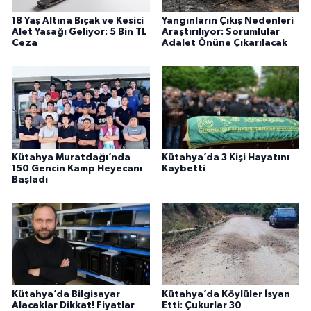
18 Yaş Altına Bıçak ve Kesici
Yangınların Çıkış Nedenleri
Alet Yasağı Geliyor: 5 Bin TL
Araştırılıyor: Sorumlular
Ceza
Adalet Önüne Çıkarılacak
Kütahya Muratdağı’nda
Kütahya’da 3 Kişi Hayatını
150 Gencin Kamp Heyecanı
Kaybetti
Başladı
Kütahya’da Bilgisayar
Kütahya’da Köylüler İsyan
Alacaklar Dikkat! Fiyatlar
Etti: Çukurlar 30