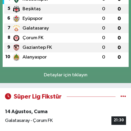
5
Beşiktaş
0
0
6
Eyüpspor
0
0
7
Galatasaray
0
0
8
Çorum FK
0
0
9
Gaziantep FK
0
0
10
Alanyaspor
0
0
Detaylar için tıklayın
Süper Lig Fikstür
14 Ağustos, Cuma
Galatasaray - Çorum FK
21:30