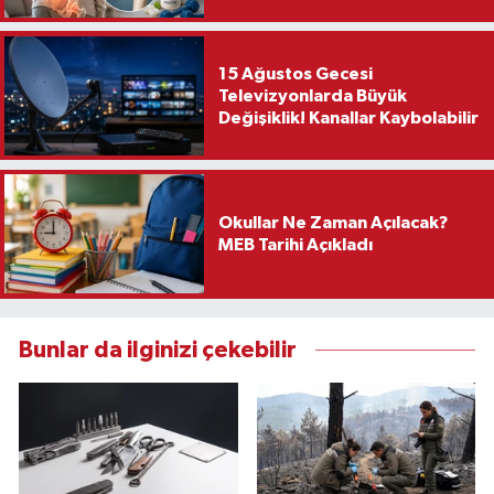
15 Ağustos Gecesi
Televizyonlarda Büyük
Değişiklik! Kanallar Kaybolabilir
Okullar Ne Zaman Açılacak?
MEB Tarihi Açıkladı
Bunlar da ilginizi çekebilir