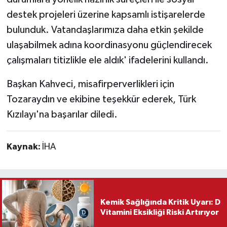
destek projeleri üzerine kapsamlı istişarelerde
Teknoloji
bulunduk. Vatandaşlarımıza daha etkin şekilde
ulaşabilmek adına koordinasyonu güçlendirecek
Vasıta
çalışmaları titizlikle ele aldık' ifadelerini kullandı.
Vefat Haberleri
Başkan Kahveci, misafirperverlikleri için
Tozaraydın ve ekibine teşekkür ederek, Türk
Yaşam
Kızılayı'na başarılar diledi.
Kaynak:
İHA
Kemik Sağlığında Kritik Uyarı: D
Vitamini Eksikliği Riski Artırıyor