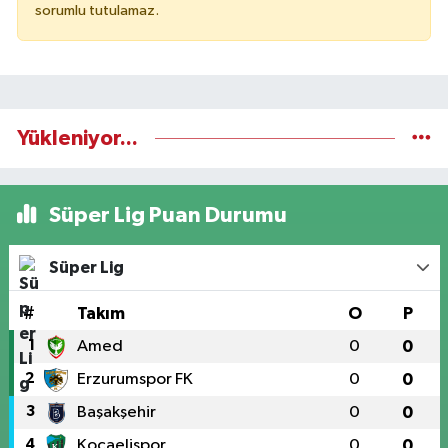
sorumlu tutulamaz.
Yükleniyor...
Süper Lig Puan Durumu
Süper Lig
#
Takım
O
P
1
Amed
0
0
2
Erzurumspor FK
0
0
3
Başakşehir
0
0
4
Kocaelispor
0
0