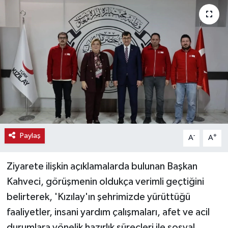
Haber
Haber İlanlar
Kültür-Sanat
Magazin
Resmi İlanlar
Paylaş
-
+
A
A
Sağlık
Ziyarete ilişkin açıklamalarda bulunan Başkan
Seri İlan
Kahveci, görüşmenin oldukça verimli geçtiğini
belirterek, 'Kızılay'ın şehrimizde yürüttüğü
Siyaset
faaliyetler, insani yardım çalışmaları, afet ve acil
Spor
durumlara yönelik hazırlık süreçleri ile sosyal