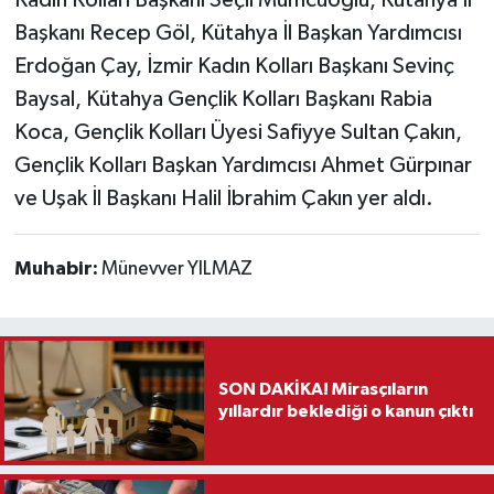
Kadın Kolları Başkanı Seçil Mumcuoğlu, Kütahya İl
Başkanı Recep Göl, Kütahya İl Başkan Yardımcısı
Erdoğan Çay, İzmir Kadın Kolları Başkanı Sevinç
Baysal, Kütahya Gençlik Kolları Başkanı Rabia
Koca, Gençlik Kolları Üyesi Safiyye Sultan Çakın,
Gençlik Kolları Başkan Yardımcısı Ahmet Gürpınar
ve Uşak İl Başkanı Halil İbrahim Çakın yer aldı.
Muhabir:
Münevver YILMAZ
SON DAKİKA! Mirasçıların
yıllardır beklediği o kanun çıktı