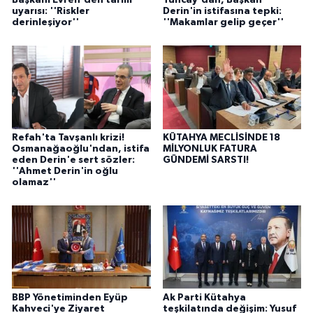
uyarısı: ''Riskler
Derin'in istifasına tepki:
derinleşiyor''
''Makamlar gelip geçer''
Refah'ta Tavşanlı krizi!
KÜTAHYA MECLİSİNDE 18
Osmanağaoğlu'ndan, istifa
MİLYONLUK FATURA
eden Derin'e sert sözler:
GÜNDEMİ SARSTI!
''Ahmet Derin'in oğlu
olamaz''
BBP Yönetiminden Eyüp
Ak Parti Kütahya
Kahveci'ye Ziyaret
teşkilatında değişim: Yusuf