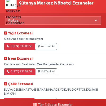
Kütahya Merkez Nöbetçi Eczaneler
Yiğit Eczanesi
Özel Anadolu Hastanesi yanı
0 (274) 333 06 60
Yol Tarifi Al
Irem Eczanesi
Çamlıca Yolu Saat Kulesi Yanı Bahçelievler Camii Yanı
0 (274) 231 69 09
Yol Tarifi Al
Çelik Eczanesi
EVLİYA ÇELEBİ HASTANESİ ANA BİNA ACİL YOKUŞU DÖRTYOL KAVŞAĞI
BİM YANI
0 (274) 231 81 64
Yol Tarifi Al
Tüm Nöbetçi Eczaneler