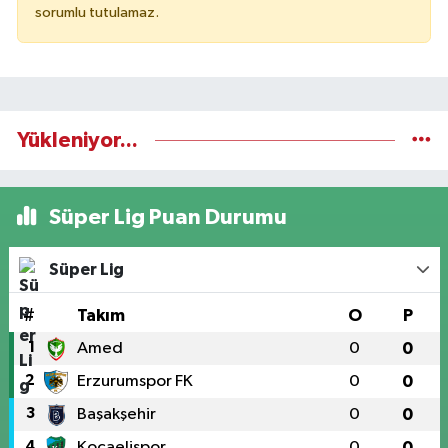
sorumlu tutulamaz.
Yükleniyor...
Süper Lig Puan Durumu
Süper Lig
#
Takım
O
P
1
Amed
0
0
2
Erzurumspor FK
0
0
3
Başakşehir
0
0
4
Kocaelispor
0
0