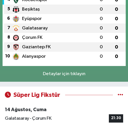
5
Beşiktaş
0
0
6
Eyüpspor
0
0
7
Galatasaray
0
0
8
Çorum FK
0
0
9
Gaziantep FK
0
0
10
Alanyaspor
0
0
Detaylar için tıklayın
Süper Lig Fikstür
14 Ağustos, Cuma
Galatasaray - Çorum FK
21:30