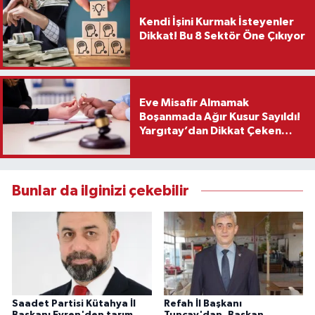
Kendi İşini Kurmak İsteyenler
Dikkat! Bu 8 Sektör Öne Çıkıyor
Eve Misafir Almamak
Boşanmada Ağır Kusur Sayıldı!
Yargıtay’dan Dikkat Çeken
Karar
Bunlar da ilginizi çekebilir
Saadet Partisi Kütahya İl
Refah İl Başkanı
Başkanı Evren'den tarım
Tuncay'dan, Başkan