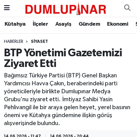
Asayiş
Kütahya Hava Durumu
Kütahya
İlçeler
Asayiş
Gündem
Ekonomi
Diğer
Kütahya Trafik Yoğunluk Haritası
HABERLER
SIYASET
BTP Yönetimi Gazetemizi
Dünya
Süper Lig Puan Durumu ve Fikstür
Ziyaret Etti
Eğitim
Tüm Manşetler
Bağımsız Türkiye Partisi (BTP) Genel Başkan
Yardımcısı Havva Çakın, beraberindeki parti
Ekonomi
Son Dakika Haberleri
yöneticileriyle birlikte Dumlupınar Medya
Grubu'nu ziyaret etti. İmtiyaz Sahibi Yasin
Eleman
Haber Arşivi
Pehlivangil ile bir araya gelen heyet, yerel basının
önemi ve Kütahya gündemine ilişkin görüş
Emlak
alışverişinde bulundu.
Gündem
14.06.2026 - 11:47
14.06.2026 - 20:44