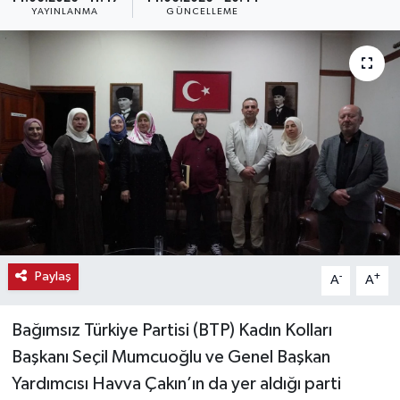
YAYINLANMA
GÜNCELLEME
Haber
Haber İlanlar
Kültür-Sanat
Magazin
Resmi İlanlar
Sağlık
Paylaş
-
+
A
A
Seri İlan
Bağımsız Türkiye Partisi (BTP) Kadın Kolları
Siyaset
Başkanı Seçil Mumcuoğlu ve Genel Başkan
Yardımcısı Havva Çakın’ın da yer aldığı parti
Spor