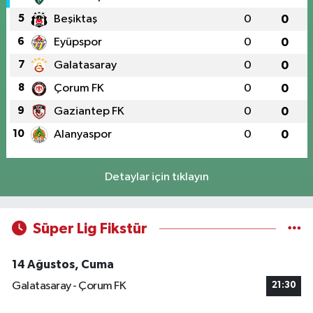
5
Beşiktaş
0
0
6
Eyüpspor
0
0
7
Galatasaray
0
0
8
Çorum FK
0
0
9
Gaziantep FK
0
0
10
Alanyaspor
0
0
Detaylar için tıklayın
Süper Lig Fikstür
14 Ağustos, Cuma
Galatasaray - Çorum FK
21:30