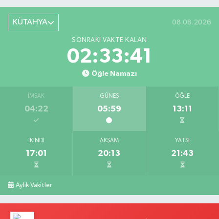
KÜTAHYA
08.08.2026
SONRAKI VAKTE KALAN
02:33:41
Öğle Namazı
İMSAK
GÜNEŞ
ÖĞLE
04:22
05:59
13:11
İKINDI
AKŞAM
YATSI
17:01
20:13
21:43
Aylık Vakitler