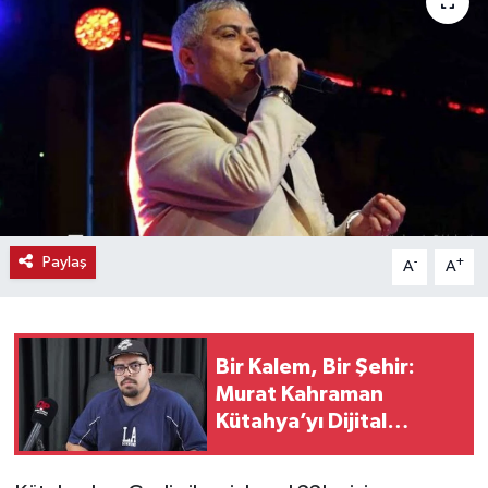
Haber
Haber İlanlar
Kültür-Sanat
Magazin
Resmi İlanlar
Paylaş
-
+
A
A
Sağlık
Bir Kalem, Bir Şehir:
Seri İlan
Murat Kahraman
Kütahya’yı Dijital
Siyaset
Dünyaya Taşıyor
Spor