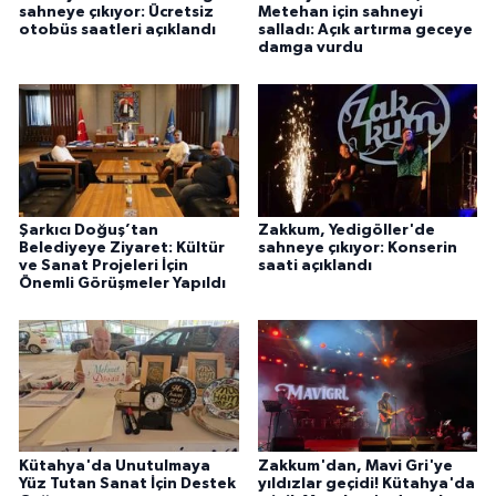
sahneye çıkıyor: Ücretsiz
Metehan için sahneyi
otobüs saatleri açıklandı
salladı: Açık artırma geceye
damga vurdu
Şarkıcı Doğuş’tan
Zakkum, Yedigöller'de
Belediyeye Ziyaret: Kültür
sahneye çıkıyor: Konserin
ve Sanat Projeleri İçin
saati açıklandı
Önemli Görüşmeler Yapıldı
Kütahya'da Unutulmaya
Zakkum'dan, Mavi Gri'ye
Yüz Tutan Sanat İçin Destek
yıldızlar geçidi! Kütahya'da