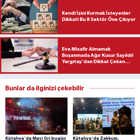
Kendi İşini Kurmak İsteyenler
Dikkat! Bu 8 Sektör Öne Çıkıyor
Eve Misafir Almamak
Boşanmada Ağır Kusur Sayıldı!
Yargıtay’dan Dikkat Çeken
Karar
Bunlar da ilginizi çekebilir
Kütahya'da Mavi Gri bugün
Kütahya'da Zakkum,