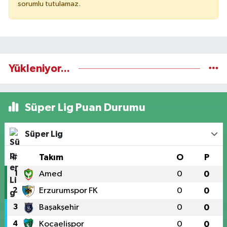
sorumlu tutulamaz.
Yükleniyor...
Süper Lig Puan Durumu
Süper Lig
#
Takım
O
P
1
Amed
0
0
2
Erzurumspor FK
0
0
3
Başakşehir
0
0
4
Kocaelispor
0
0