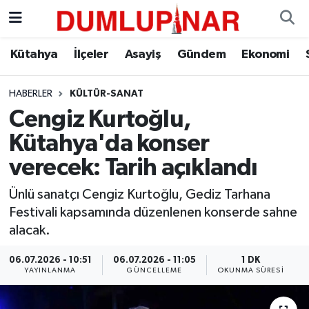
Asayiş
Kütahya Hava Durumu
Kütahya
İlçeler
Asayiş
Gündem
Ekonomi
Diğer
Kütahya Trafik Yoğunluk Haritası
HABERLER
KÜLTÜR-SANAT
Cengiz Kurtoğlu,
Dünya
Süper Lig Puan Durumu ve Fikstür
Kütahya'da konser
Eğitim
Tüm Manşetler
verecek: Tarih açıklandı
Ekonomi
Son Dakika Haberleri
Ünlü sanatçı Cengiz Kurtoğlu, Gediz Tarhana
Festivali kapsamında düzenlenen konserde sahne
Eleman
Haber Arşivi
alacak.
06.07.2026 - 10:51
06.07.2026 - 11:05
1 DK
Emlak
YAYINLANMA
GÜNCELLEME
OKUNMA SÜRESI
Gündem