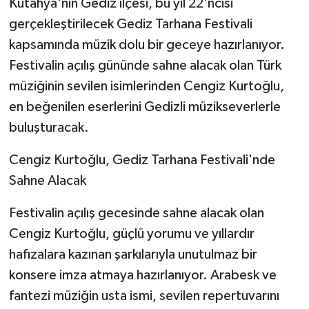
Kütahya'nın Gediz ilçesi, bu yıl 22'ncisi
gerçekleştirilecek Gediz Tarhana Festivali
Teknoloji
kapsamında müzik dolu bir geceye hazırlanıyor.
Festivalin açılış gününde sahne alacak olan Türk
Vasıta
müziğinin sevilen isimlerinden Cengiz Kurtoğlu,
Vefat Haberleri
en beğenilen eserlerini Gedizli müzikseverlerle
buluşturacak.
Yaşam
Cengiz Kurtoğlu, Gediz Tarhana Festivali'nde
Sahne Alacak
Festivalin açılış gecesinde sahne alacak olan
Cengiz Kurtoğlu, güçlü yorumu ve yıllardır
hafızalara kazınan şarkılarıyla unutulmaz bir
konsere imza atmaya hazırlanıyor. Arabesk ve
fantezi müziğin usta ismi, sevilen repertuvarını