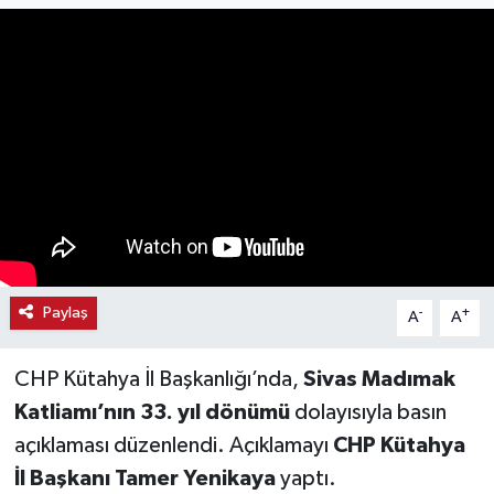
Haber
Haber İlanlar
Kültür-Sanat
Magazin
Resmi İlanlar
Paylaş
-
+
A
A
Sağlık
Seri İlan
CHP Kütahya İl Başkanlığı’nda,
Sivas Madımak
Katliamı’nın 33. yıl dönümü
dolayısıyla basın
Siyaset
açıklaması düzenlendi. Açıklamayı
CHP Kütahya
İl Başkanı Tamer Yenikaya
yaptı.
Spor