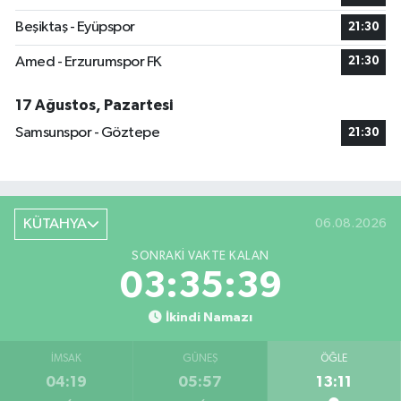
Beşiktaş - Eyüpspor
21:30
Amed - Erzurumspor FK
21:30
17 Ağustos, Pazartesi
Samsunspor - Göztepe
21:30
KÜTAHYA
06.08.2026
SONRAKI VAKTE KALAN
03:35:38
İkindi Namazı
İMSAK
GÜNEŞ
ÖĞLE
04:19
05:57
13:11