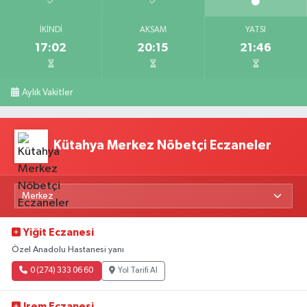
İKINDI
AKŞAM
YATSI
17:02
20:15
21:46
Aylık Vakitler
Kütahya Merkez Nöbetçi Eczaneler
Yiğit Eczanesi
Özel Anadolu Hastanesi yanı
0 (274) 333 06 60
Yol Tarifi Al
Irem Eczanesi