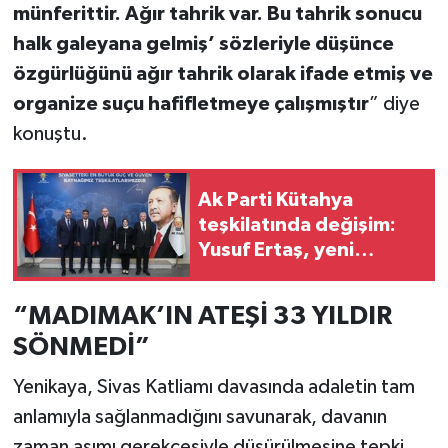
münferittir. Ağır tahrik var. Bu tahrik sonucu
halk galeyana gelmiş’ sözleriyle düşünce
özgürlüğünü ağır tahrik olarak ifade etmiş ve
organize suçu hafifletmeye çalışmıştır
” diye
konuştu.
Ak Parti Kütahya
teşkilatında değişim:
Yusuf Ertaş, yeni
Pazarlar İlçe Başkanı
oldu
“MADIMAK’IN ATEŞİ 33 YILDIR
SÖNMEDİ”
Yenikaya, Sivas Katliamı davasında adaletin tam
anlamıyla sağlanmadığını savunarak, davanın
zaman aşımı gerekçesiyle düşürülmesine tepki