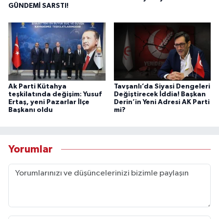
GÜNDEMİ SARSTI!
Ak Parti Kütahya
Tavşanlı’da Siyasi Dengeleri
teşkilatında değişim: Yusuf
Değiştirecek İddia! Başkan
Ertaş, yeni Pazarlar İlçe
Derin’in Yeni Adresi AK Parti
Başkanı oldu
mi?
Yorumlar