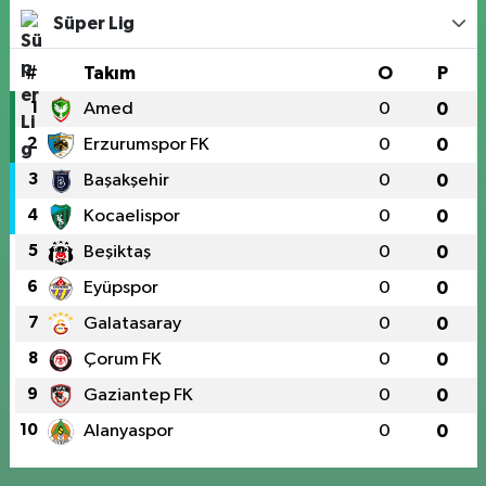
Süper Lig
#
Takım
O
P
1
Amed
0
0
2
Erzurumspor FK
0
0
3
Başakşehir
0
0
4
Kocaelispor
0
0
5
Beşiktaş
0
0
6
Eyüpspor
0
0
7
Galatasaray
0
0
8
Çorum FK
0
0
9
Gaziantep FK
0
0
10
Alanyaspor
0
0