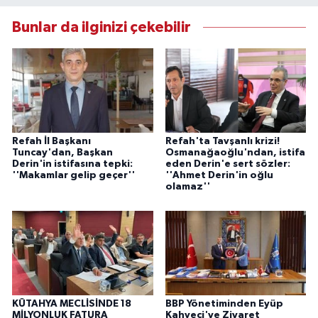
Bunlar da ilginizi çekebilir
Refah İl Başkanı
Refah'ta Tavşanlı krizi!
Tuncay'dan, Başkan
Osmanağaoğlu'ndan, istifa
Derin'in istifasına tepki:
eden Derin'e sert sözler:
''Makamlar gelip geçer''
''Ahmet Derin'in oğlu
olamaz''
KÜTAHYA MECLİSİNDE 18
BBP Yönetiminden Eyüp
MİLYONLUK FATURA
Kahveci'ye Ziyaret