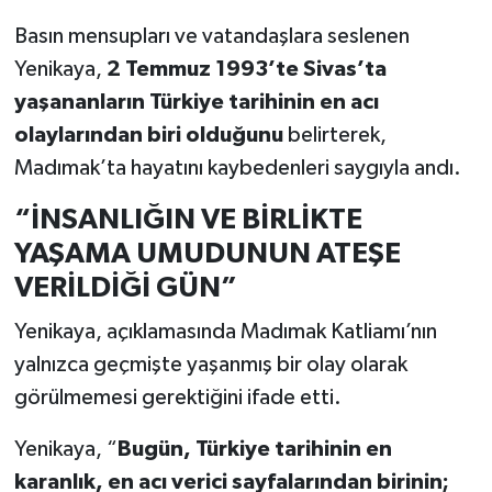
Basın mensupları ve vatandaşlara seslenen
Teknoloji
Yenikaya,
2 Temmuz 1993’te Sivas’ta
yaşananların Türkiye tarihinin en acı
Vasıta
olaylarından biri olduğunu
belirterek,
Vefat Haberleri
Madımak’ta hayatını kaybedenleri saygıyla andı.
“İNSANLIĞIN VE BİRLİKTE
Yaşam
YAŞAMA UMUDUNUN ATEŞE
VERİLDİĞİ GÜN”
Yenikaya, açıklamasında Madımak Katliamı’nın
yalnızca geçmişte yaşanmış bir olay olarak
görülmemesi gerektiğini ifade etti.
Yenikaya, “
Bugün, Türkiye tarihinin en
karanlık, en acı verici sayfalarından birinin;