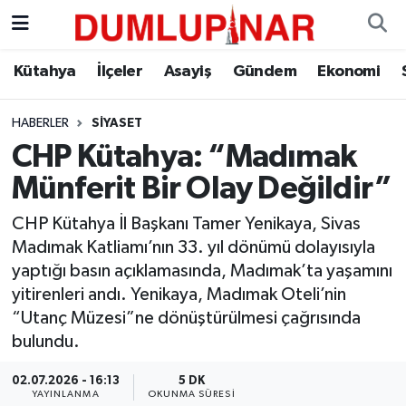
Asayiş
Kütahya Hava Durumu
Kütahya
İlçeler
Asayiş
Gündem
Ekonomi
Diğer
Kütahya Trafik Yoğunluk Haritası
HABERLER
SIYASET
CHP Kütahya: “Madımak
Dünya
Süper Lig Puan Durumu ve Fikstür
Münferit Bir Olay Değildir”
Eğitim
Tüm Manşetler
CHP Kütahya İl Başkanı Tamer Yenikaya, Sivas
Madımak Katliamı’nın 33. yıl dönümü dolayısıyla
Ekonomi
Son Dakika Haberleri
yaptığı basın açıklamasında, Madımak’ta yaşamını
yitirenleri andı. Yenikaya, Madımak Oteli’nin
Eleman
Haber Arşivi
“Utanç Müzesi”ne dönüştürülmesi çağrısında
bulundu.
Emlak
02.07.2026 - 16:13
5 DK
Gündem
YAYINLANMA
OKUNMA SÜRESI