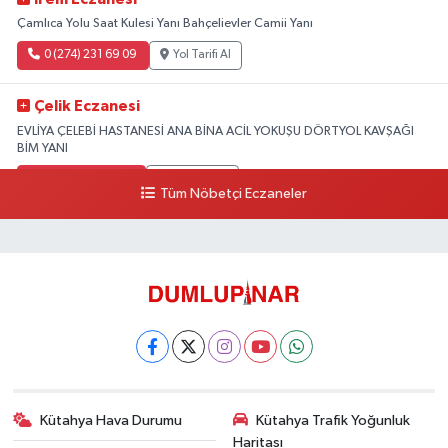
Çamlıca Yolu Saat Kulesi Yanı Bahçelievler Camii Yanı
0 (274) 231 69 09
Yol Tarifi Al
Çelik Eczanesi
EVLİYA ÇELEBİ HASTANESİ ANA BİNA ACİL YOKUŞU DÖRTYOL KAVŞAĞI
BİM YANI
0 (274) 231 81 64
Yol Tarifi Al
Tüm Nöbetçi Eczaneler
Kütahya Hava Durumu
Kütahya Trafik Yoğunluk
Haritası