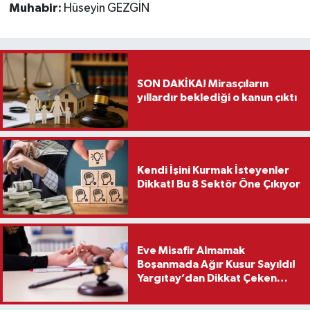
Muhabir:
Hüseyin GEZGİN
SON DAKİKA! Mirasçıların
yıllardır beklediği o kanun çıktı
Kendi İşini Kurmak İsteyenler
Dikkat! Bu 8 Sektör Öne Çıkıyor
Eve Misafir Almamak
Boşanmada Ağır Kusur Sayıldı!
Yargıtay’dan Dikkat Çeken
Karar