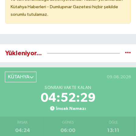
Kütahya Haberleri - Dumlupınar Gazetesi hiçbir şekilde
sorumlu tutulamaz.
Yükleniyor...
KÜTAHYA
09.08.2026
SONRAKI VAKTE KALAN
04:52:28
İmsak Namazı
İMSAK
GÜNEŞ
ÖĞLE
04:24
06:00
13:11