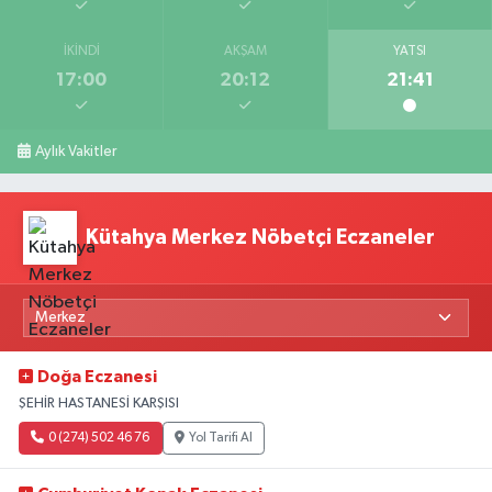
İKINDI
AKŞAM
YATSI
17:00
20:12
21:41
Aylık Vakitler
Kütahya Merkez Nöbetçi Eczaneler
Doğa Eczanesi
ŞEHİR HASTANESİ KARŞISI
0 (274) 502 46 76
Yol Tarifi Al