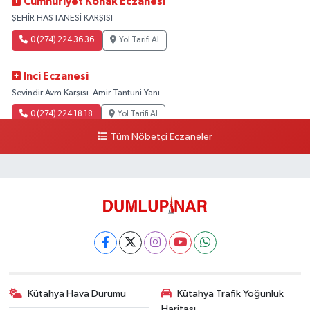
Cumhuriyet Konak Eczanesi
ŞEHİR HASTANESİ KARŞISI
0 (274) 224 36 36
Yol Tarifi Al
Inci Eczanesi
Sevindir Avm Karşısı. Amir Tantuni Yanı.
0 (274) 224 18 18
Yol Tarifi Al
Tüm Nöbetçi Eczaneler
Kütahya Hava Durumu
Kütahya Trafik Yoğunluk
Haritası