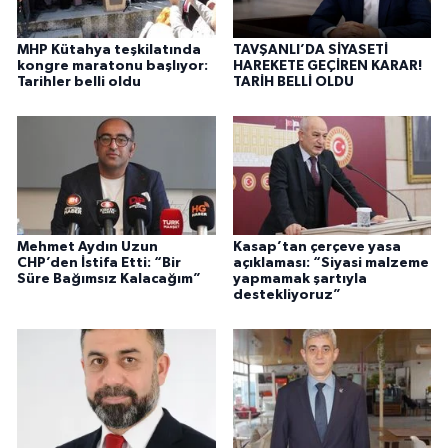
MHP Kütahya teşkilatında
TAVŞANLI’DA SİYASETİ
kongre maratonu başlıyor:
HAREKETE GEÇİREN KARAR!
Tarihler belli oldu
TARİH BELLİ OLDU
Mehmet Aydın Uzun
Kasap’tan çerçeve yasa
CHP’den İstifa Etti: “Bir
açıklaması: “Siyasi malzeme
Süre Bağımsız Kalacağım”
yapmamak şartıyla
destekliyoruz”