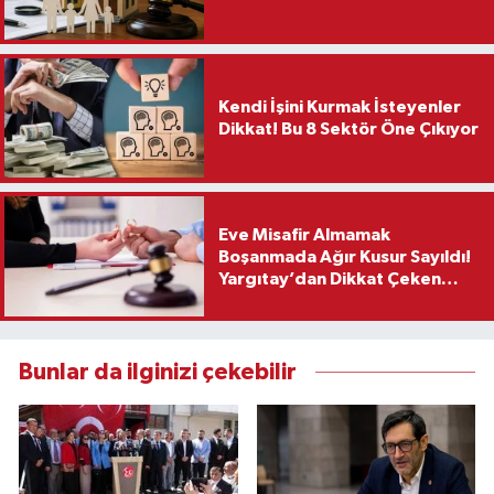
Kendi İşini Kurmak İsteyenler
Dikkat! Bu 8 Sektör Öne Çıkıyor
Eve Misafir Almamak
Boşanmada Ağır Kusur Sayıldı!
Yargıtay’dan Dikkat Çeken
Karar
Bunlar da ilginizi çekebilir