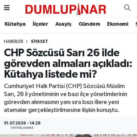
Asayiş
Kütahya Hava Durumu
Kütahya
İlçeler
Asayiş
Gündem
Ekonomi
Diğer
Kütahya Trafik Yoğunluk Haritası
HABERLER
SIYASET
CHP Sözcüsü Sarı 26 ilde
Dünya
Süper Lig Puan Durumu ve Fikstür
görevden almaları açıkladı:
Eğitim
Tüm Manşetler
Kütahya listede mi?
Ekonomi
Son Dakika Haberleri
Cumhuriyet Halk Partisi (CHP) Sözcüsü Müslim
Sarı, 26 il yönetiminin ve bazı ilçe yönetimlerinin
Eleman
Haber Arşivi
görevden alınmasının yanı sıra bazı illere yeni
atamalar gerçekleştirilmesine ilişkin konuştu.
Emlak
01.07.2026 - 14:26
YAYINLANMA
Gündem