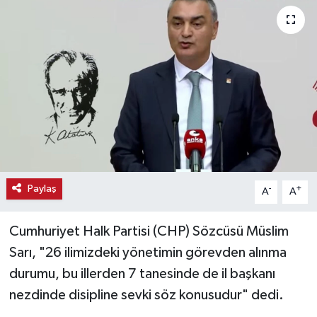
Haber
Haber İlanlar
Kültür-Sanat
Magazin
Resmi İlanlar
Paylaş
-
+
A
A
Sağlık
Cumhuriyet Halk Partisi (CHP) Sözcüsü Müslim
Seri İlan
Sarı, "26 ilimizdeki yönetimin görevden alınma
durumu, bu illerden 7 tanesinde de il başkanı
Siyaset
nezdinde disipline sevki söz konusudur" dedi.
Spor