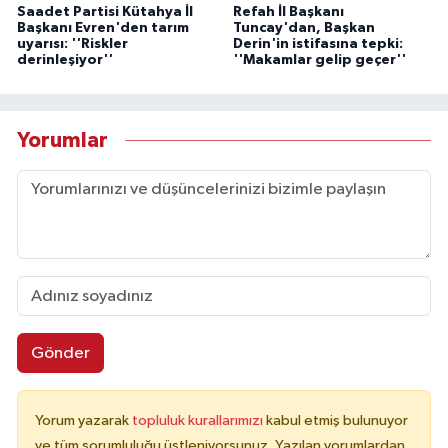
Saadet Partisi Kütahya İl
Refah İl Başkanı
Başkanı Evren'den tarım
Tuncay'dan, Başkan
uyarısı: ''Riskler
Derin'in istifasına tepki:
derinleşiyor''
''Makamlar gelip geçer''
Yorumlar
Gönder
Yorum yazarak
topluluk kurallarımızı
kabul etmiş bulunuyor
ve tüm sorumluluğu üstleniyorsunuz. Yazılan yorumlardan