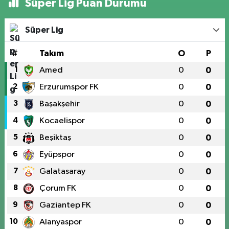
Süper Lig Puan Durumu
Süper Lig
#
Takım
O
P
1
Amed
0
0
2
Erzurumspor FK
0
0
3
Başakşehir
0
0
4
Kocaelispor
0
0
5
Beşiktaş
0
0
6
Eyüpspor
0
0
7
Galatasaray
0
0
8
Çorum FK
0
0
9
Gaziantep FK
0
0
10
Alanyaspor
0
0