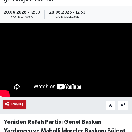
Haber
28.06.2026 - 12:33
28.06.2026 - 12:53
YAYINLANMA
GÜNCELLEME
Haber İlanlar
Kültür-Sanat
Magazin
Resmi İlanlar
Sağlık
Seri İlan
Paylaş
-
+
A
A
Siyaset
Yeniden Refah Partisi Genel Başkan
Yardımcısı ve Mahalli İdareler Başkanı Bülent
Spor