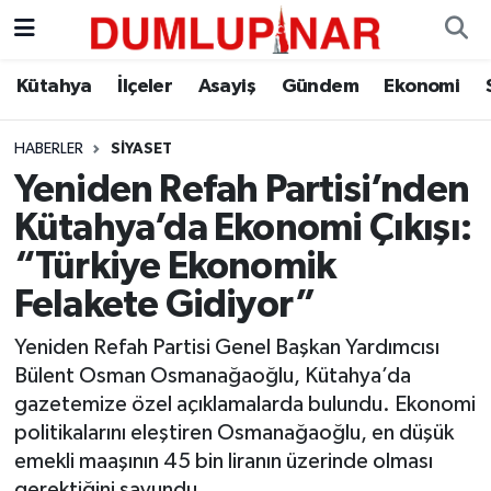
Asayiş
Kütahya Hava Durumu
Kütahya
İlçeler
Asayiş
Gündem
Ekonomi
Diğer
Kütahya Trafik Yoğunluk Haritası
HABERLER
SIYASET
Yeniden Refah Partisi’nden
Dünya
Süper Lig Puan Durumu ve Fikstür
Kütahya’da Ekonomi Çıkışı:
Eğitim
Tüm Manşetler
“Türkiye Ekonomik
Felakete Gidiyor”
Ekonomi
Son Dakika Haberleri
Yeniden Refah Partisi Genel Başkan Yardımcısı
Eleman
Haber Arşivi
Bülent Osman Osmanağaoğlu, Kütahya’da
gazetemize özel açıklamalarda bulundu. Ekonomi
Emlak
politikalarını eleştiren Osmanağaoğlu, en düşük
emekli maaşının 45 bin liranın üzerinde olması
Gündem
gerektiğini savundu.