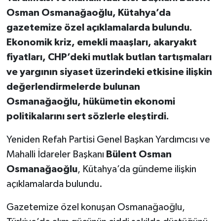
Osman Osmanağaoğlu, Kütahya’da
Teknoloji
gazetemize özel açıklamalarda bulundu.
Ekonomik kriz, emekli maaşları, akaryakıt
Vasıta
fiyatları, CHP’deki mutlak butlan tartışmaları
ve yargının siyaset üzerindeki etkisine ilişkin
Vefat Haberleri
değerlendirmelerde bulunan
Yaşam
Osmanağaoğlu, hükümetin ekonomi
politikalarını sert sözlerle eleştirdi.
Yeniden Refah Partisi Genel Başkan Yardımcısı ve
Mahalli İdareler Başkanı
Bülent Osman
Osmanağaoğlu
, Kütahya’da gündeme ilişkin
açıklamalarda bulundu.
Gazetemize özel konuşan Osmanağaoğlu,