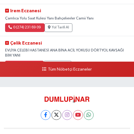
Irem Eczanesi
Çamlıca Yolu Saat Kulesi Yanı Bahçelievler Camii Yanı
0 (274) 231 69 09
Yol Tarifi Al
Çelik Eczanesi
EVLİYA ÇELEBİ HASTANESİ ANA BİNA ACİL YOKUŞU DÖRTYOL KAVŞAĞI
BİM YANI
0 (274) 231 81 64
Yol Tarifi Al
Tüm Nöbetçi Eczaneler