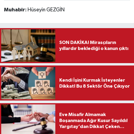
Muhabir:
Hüseyin GEZGİN
SON DAKİKA! Mirasçıların
yıllardır beklediği o kanun çıktı
Kendi İşini Kurmak İsteyenler
Dikkat! Bu 8 Sektör Öne Çıkıyor
Eve Misafir Almamak
Boşanmada Ağır Kusur Sayıldı!
Yargıtay’dan Dikkat Çeken
Karar