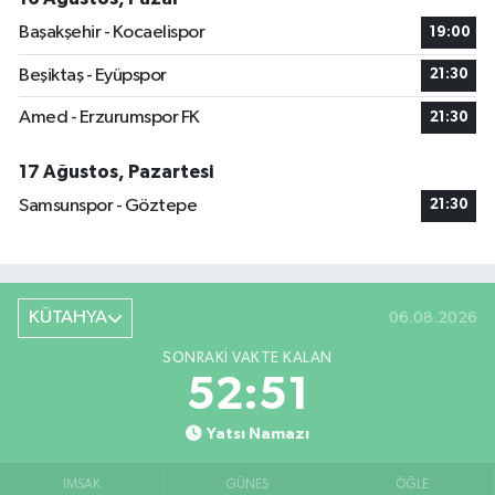
Başakşehir - Kocaelispor
19:00
Beşiktaş - Eyüpspor
21:30
Amed - Erzurumspor FK
21:30
17 Ağustos, Pazartesi
Samsunspor - Göztepe
21:30
KÜTAHYA
06.08.2026
SONRAKI VAKTE KALAN
52:50
Yatsı Namazı
İMSAK
GÜNEŞ
ÖĞLE