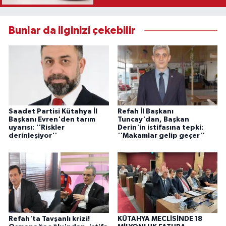
Bunlar da ilginizi çekebilir
Saadet Partisi Kütahya İl
Refah İl Başkanı
Başkanı Evren'den tarım
Tuncay'dan, Başkan
uyarısı: ''Riskler
Derin'in istifasına tepki:
derinleşiyor''
''Makamlar gelip geçer''
Refah'ta Tavşanlı krizi!
KÜTAHYA MECLİSİNDE 18