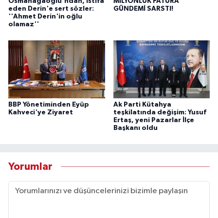
Osmanağaoğlu'ndan, istifa
MİLYONLUK FATURA
eden Derin'e sert sözler:
GÜNDEMİ SARSTI!
''Ahmet Derin'in oğlu
olamaz''
BBP Yönetiminden Eyüp
Ak Parti Kütahya
Kahveci'ye Ziyaret
teşkilatında değişim: Yusuf
Ertaş, yeni Pazarlar İlçe
Başkanı oldu
Yorumlar