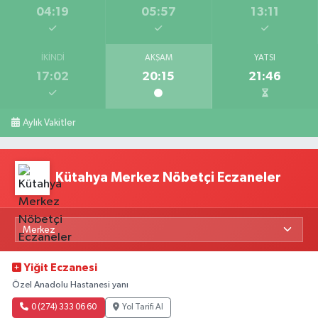
04:19
05:57
13:11
İKINDI
AKŞAM
YATSI
17:02
20:15
21:46
Aylık Vakitler
Kütahya Merkez Nöbetçi Eczaneler
Yiğit Eczanesi
Özel Anadolu Hastanesi yanı
0 (274) 333 06 60
Yol Tarifi Al