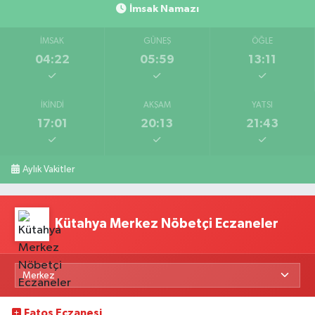
İmsak Namazı
İMSAK
GÜNEŞ
ÖĞLE
04:22
05:59
13:11
İKINDI
AKŞAM
YATSI
17:01
20:13
21:43
Aylık Vakitler
Kütahya Merkez Nöbetçi Eczaneler
Fatoş Eczanesi