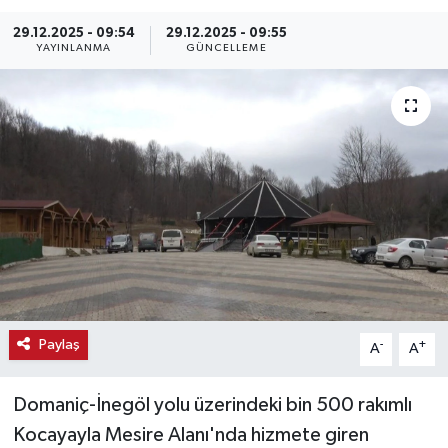
Haber
29.12.2025 - 09:54
29.12.2025 - 09:55
YAYINLANMA
GÜNCELLEME
Haber İlanlar
Kültür-Sanat
Magazin
Resmi İlanlar
Sağlık
Seri İlan
Paylaş
-
+
A
A
Siyaset
Domaniç-İnegöl yolu üzerindeki bin 500 rakımlı
Kocayayla Mesire Alanı'nda hizmete giren
Spor