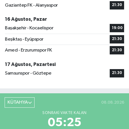
Gaziantep FK - Alanyaspor
21:30
16 Ağustos, Pazar
Başakşehir - Kocaelispor
19:00
Beşiktaş - Eyüpspor
21:30
Amed - Erzurumspor FK
21:30
17 Ağustos, Pazartesi
Samsunspor - Göztepe
21:30
KÜTAHYA
08.08.2026
SONRAKI VAKTE KALAN
05:24