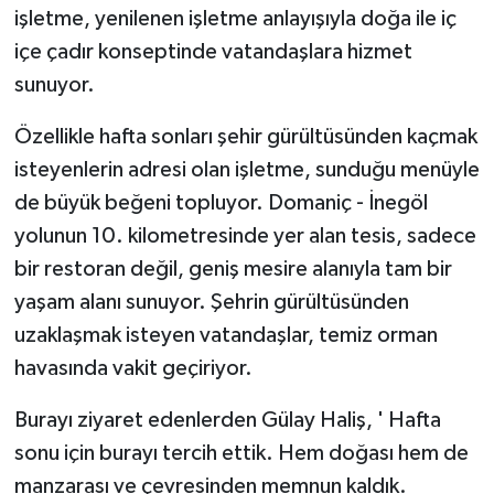
işletme, yenilenen işletme anlayışıyla doğa ile iç
içe çadır konseptinde vatandaşlara hizmet
Teknoloji
sunuyor.
Vasıta
Özellikle hafta sonları şehir gürültüsünden kaçmak
Vefat Haberleri
isteyenlerin adresi olan işletme, sunduğu menüyle
de büyük beğeni topluyor. Domaniç - İnegöl
Yaşam
yolunun 10. kilometresinde yer alan tesis, sadece
bir restoran değil, geniş mesire alanıyla tam bir
yaşam alanı sunuyor. Şehrin gürültüsünden
uzaklaşmak isteyen vatandaşlar, temiz orman
havasında vakit geçiriyor.
Burayı ziyaret edenlerden Gülay Haliş, ' Hafta
sonu için burayı tercih ettik. Hem doğası hem de
manzarası ve çevresinden memnun kaldık.