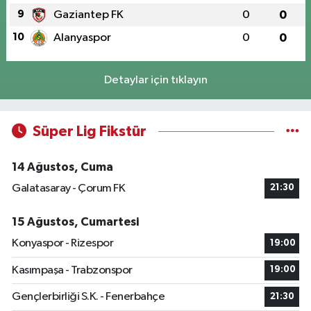
9
Gaziantep FK
0
0
10
Alanyaspor
0
0
Detaylar için tıklayın
Süper Lig Fikstür
14 Ağustos, Cuma
Galatasaray - Çorum FK
21:30
15 Ağustos, Cumartesi
Konyaspor - Rizespor
19:00
Kasımpaşa - Trabzonspor
19:00
Gençlerbirliği S.K. - Fenerbahçe
21:30