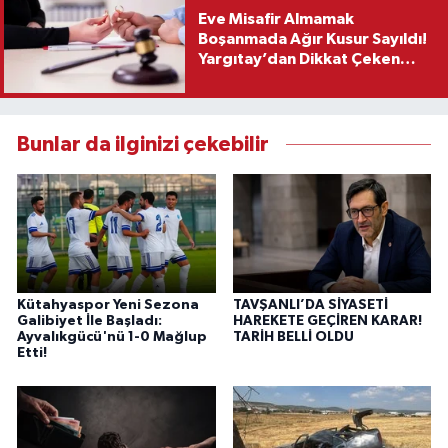
Eve Misafir Almamak
Boşanmada Ağır Kusur Sayıldı!
Yargıtay’dan Dikkat Çeken
Karar
Bunlar da ilginizi çekebilir
Kütahyaspor Yeni Sezona
TAVŞANLI’DA SİYASETİ
Galibiyet İle Başladı:
HAREKETE GEÇİREN KARAR!
Ayvalıkgücü'nü 1-0 Mağlup
TARİH BELLİ OLDU
Etti!