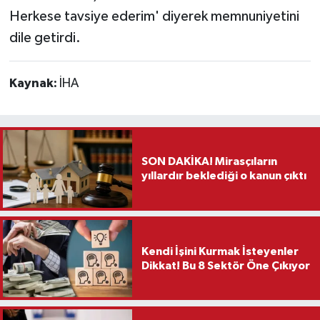
Herkese tavsiye ederim' diyerek memnuniyetini
dile getirdi.
Kaynak:
İHA
SON DAKİKA! Mirasçıların
yıllardır beklediği o kanun çıktı
Kendi İşini Kurmak İsteyenler
Dikkat! Bu 8 Sektör Öne Çıkıyor