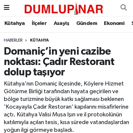
Asayiş
Kütahya Hava Durumu
Kütahya
İlçeler
Asayiş
Gündem
Ekonomi
Diğer
Kütahya Trafik Yoğunluk Haritası
HABERLER
KÜTAHYA
Domaniç’in yeni cazibe
Dünya
Süper Lig Puan Durumu ve Fikstür
noktası: Çadır Restorant
Eğitim
Tüm Manşetler
dolup taşıyor
Ekonomi
Son Dakika Haberleri
Kütahya'nın Domaniç ilçesinde, Köylere Hizmet
Götürme Birliği tarafından hayata geçirilen ve
Eleman
Haber Arşivi
bölge turizmine büyük katkı sağlaması beklenen
'Kocayayla Çadır Restoran' kapılarını misafirlerine
Emlak
açtı. Kütahya Valisi Musa Işın ve il protokolünün
katılımıyla açılan tesis, kısa sürede vatandaşlardan
Gündem
yoğun ilgi görmeye başladı.