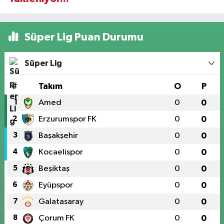
Süper Lig Puan Durumu
Süper Lig
#
Takım
O
P
1
Amed
0
0
2
Erzurumspor FK
0
0
3
Başakşehir
0
0
4
Kocaelispor
0
0
5
Beşiktaş
0
0
6
Eyüpspor
0
0
7
Galatasaray
0
0
8
Çorum FK
0
0