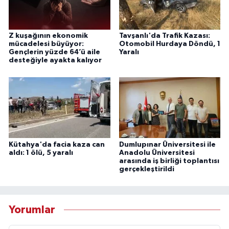
Z kuşağının ekonomik
Tavşanlı'da Trafik Kazası:
mücadelesi büyüyor:
Otomobil Hurdaya Döndü, 1
Gençlerin yüzde 64’ü aile
Yaralı
desteğiyle ayakta kalıyor
Kütahya'da facia kaza can
Dumlupınar Üniversitesi ile
aldı: 1 ölü, 5 yaralı
Anadolu Üniversitesi
arasında iş birliği toplantısı
gerçekleştirildi
Yorumlar