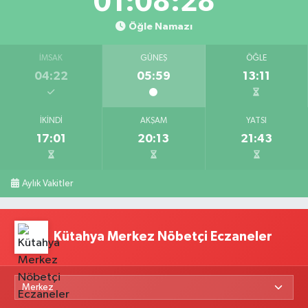
01:08:28
Öğle Namazı
İMSAK
GÜNEŞ
ÖĞLE
04:22
05:59
13:11
İKINDI
AKŞAM
YATSI
17:01
20:13
21:43
Aylık Vakitler
Kütahya Merkez Nöbetçi Eczaneler