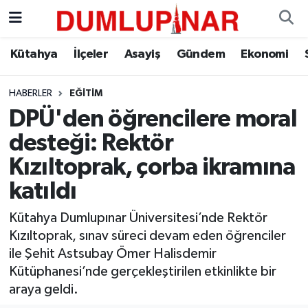
Asayiş
Kütahya Hava Durumu
Kütahya
İlçeler
Asayiş
Gündem
Ekonomi
Diğer
Kütahya Trafik Yoğunluk Haritası
HABERLER
EĞITIM
DPÜ'den öğrencilere moral
Dünya
Süper Lig Puan Durumu ve Fikstür
desteği: Rektör
Eğitim
Tüm Manşetler
Kızıltoprak, çorba ikramına
katıldı
Ekonomi
Son Dakika Haberleri
Kütahya Dumlupınar Üniversitesi’nde Rektör
Eleman
Haber Arşivi
Kızıltoprak, sınav süreci devam eden öğrenciler
ile Şehit Astsubay Ömer Halisdemir
Emlak
Kütüphanesi’nde gerçekleştirilen etkinlikte bir
araya geldi.
Gündem