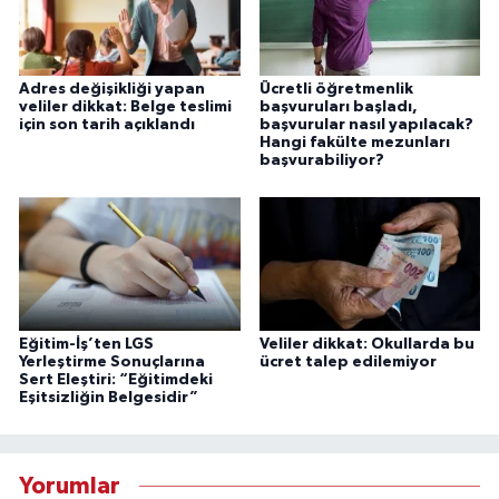
Adres değişikliği yapan
Ücretli öğretmenlik
veliler dikkat: Belge teslimi
başvuruları başladı,
için son tarih açıklandı
başvurular nasıl yapılacak?
Hangi fakülte mezunları
başvurabiliyor?
Eğitim-İş’ten LGS
Veliler dikkat: Okullarda bu
Yerleştirme Sonuçlarına
ücret talep edilemiyor
Sert Eleştiri: “Eğitimdeki
Eşitsizliğin Belgesidir”
Yorumlar