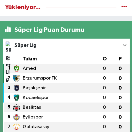
Yükleniyor...
Süper Lig Puan Durumu
Süper Lig
#
Takım
O
P
1
Amed
0
0
2
Erzurumspor FK
0
0
3
Başakşehir
0
0
4
Kocaelispor
0
0
5
Beşiktaş
0
0
6
Eyüpspor
0
0
7
Galatasaray
0
0