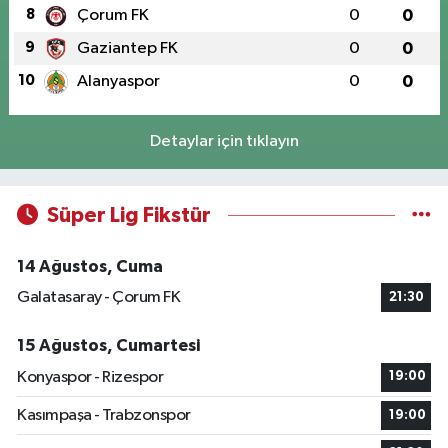
8
Çorum FK
0
0
9
Gaziantep FK
0
0
10
Alanyaspor
0
0
Detaylar için tıklayın
Süper Lig Fikstür
14 Ağustos, Cuma
Galatasaray - Çorum FK
21:30
15 Ağustos, Cumartesi
Konyaspor - Rizespor
19:00
Kasımpaşa - Trabzonspor
19:00