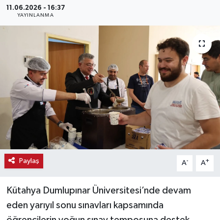
11.06.2026 - 16:37
YAYINLANMA
Haber
Haber İlanlar
Kültür-Sanat
Magazin
Resmi İlanlar
Sağlık
Paylaş
-
+
A
A
Seri İlan
Kütahya Dumlupınar Üniversitesi’nde devam
Siyaset
eden yarıyıl sonu sınavları kapsamında
Spor