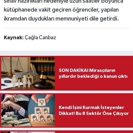
sınav hazırlıkları nedeniyle uzun saatler boyunca
kütüphanede vakit geçiren öğrenciler, yapılan
ikramdan duydukları memnuniyeti dile getirdi.
Kaynak:
Çağla Canbaz
SON DAKİKA! Mirasçıların
yıllardır beklediği o kanun çıktı
Kendi İşini Kurmak İsteyenler
Dikkat! Bu 8 Sektör Öne Çıkıyor