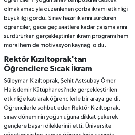
öğrencilerin yoğun sınav temposuna destek
olmak amacıyla düzenlenen çorba ikramı etkinliği
Teknoloji
büyük ilgi gördü. Sınav hazırlıklarını sürdüren
öğrenciler, gece geç saatlere kadar çalışmalarını
Vasıta
sürdürürken gerçekleştirilen ikram programı hem
Vefat Haberleri
moral hem de motivasyon kaynağı oldu.
Rektör Kızıltoprak'tan
Yaşam
Öğrencilere Sıcak İkram
Süleyman Kızıltoprak, Şehit Astsubay Ömer
Halisdemir Kütüphanesi’nde gerçekleştirilen
etkinliğe katılarak öğrencilerle bir araya geldi.
Öğrencilerle sohbet eden Rektör Kızıltoprak,
sınav döneminin yoğunluğuna dikkat çekerek
gençlere başarı dileklerini iletti. Üniversite
yönetiminin her zaman öğrencilerin yanında