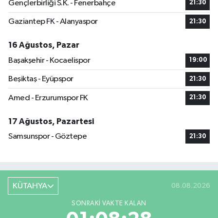
Gençlerbirliği S.K. - Fenerbahçe
21:30
Gaziantep FK - Alanyaspor
21:30
16 Ağustos, Pazar
Başakşehir - Kocaelispor
19:00
Beşiktaş - Eyüpspor
21:30
Amed - Erzurumspor FK
21:30
17 Ağustos, Pazartesi
Samsunspor - Göztepe
21:30
KÜTAHYA
08.08.2026
SONRAKI VAKTE KALAN