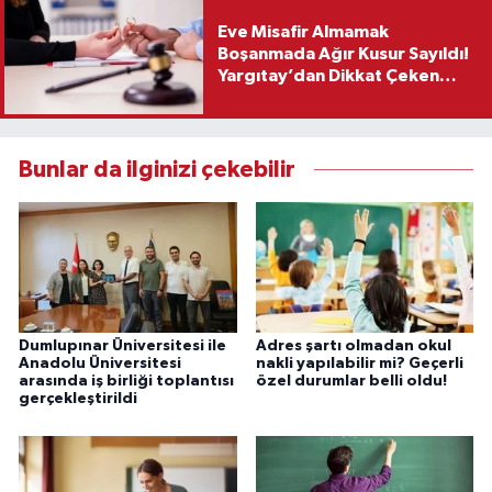
Eve Misafir Almamak
Boşanmada Ağır Kusur Sayıldı!
Yargıtay’dan Dikkat Çeken
Karar
Bunlar da ilginizi çekebilir
Dumlupınar Üniversitesi ile
Adres şartı olmadan okul
Anadolu Üniversitesi
nakli yapılabilir mi? Geçerli
arasında iş birliği toplantısı
özel durumlar belli oldu!
gerçekleştirildi