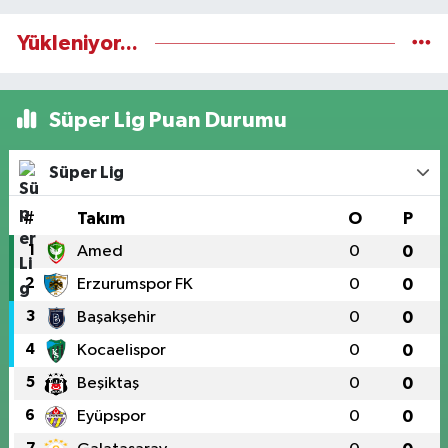
Yükleniyor...
Süper Lig Puan Durumu
Süper Lig
#
Takım
O
P
1
Amed
0
0
2
Erzurumspor FK
0
0
3
Başakşehir
0
0
4
Kocaelispor
0
0
5
Beşiktaş
0
0
6
Eyüpspor
0
0