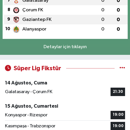
7
Galatasaray
0
0
8
Çorum FK
0
0
9
Gaziantep FK
0
0
10
Alanyaspor
0
0
Detaylar için tıklayın
Süper Lig Fikstür
14 Ağustos, Cuma
Galatasaray - Çorum FK
21:30
15 Ağustos, Cumartesi
Konyaspor - Rizespor
19:00
Kasımpaşa - Trabzonspor
19:00