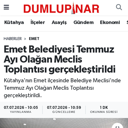
Asayiş
Kütahya Hava Durumu
Kütahya
İlçeler
Asayiş
Gündem
Ekonomi
Diğer
Kütahya Trafik Yoğunluk Haritası
HABERLER
EMET
Emet Belediyesi Temmuz
Dünya
Süper Lig Puan Durumu ve Fikstür
Ayı Olağan Meclis
Eğitim
Tüm Manşetler
Toplantısı gerçekleştirildi
Ekonomi
Son Dakika Haberleri
Kütahya'nın Emet ilçesinde Belediye Meclisi'nde
Temmuz Ayı Olağan Meclis Toplantısı
Eleman
Haber Arşivi
gerçekleştirildi.
07.07.2026 - 10:05
07.07.2026 - 10:59
1 DK
Emlak
YAYINLANMA
GÜNCELLEME
OKUNMA SÜRESI
Gündem