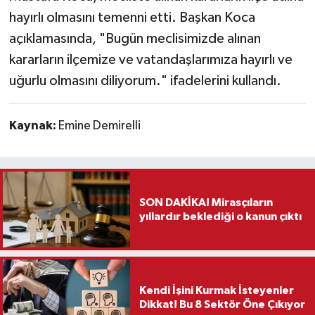
hayırlı olmasını temenni etti. Başkan Koca
açıklamasında, "Bugün meclisimizde alınan
kararların ilçemize ve vatandaşlarımıza hayırlı ve
uğurlu olmasını diliyorum." ifadelerini kullandı.
Kaynak:
Emine Demirelli
SON DAKİKA! Mirasçıların
yıllardır beklediği o kanun çıktı
Kendi İşini Kurmak İsteyenler
Dikkat! Bu 8 Sektör Öne Çıkıyor