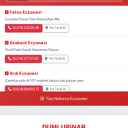
Fatoş Eczanesi
Sosyete Pazarı Yanı Karayolları Altı
0 (274) 226 28 48
Yol Tarifi Al
Atakent Eczanesi
Özel Park Hayat Hastanesi Karşısı
0 (274) 271 51 55
Yol Tarifi Al
Arık Eczanesi
Çamlıca yolu A-101 market karşısı salı pazarı yanı
0 (534) 064 92 71
Yol Tarifi Al
Tüm Nöbetçi Eczaneler