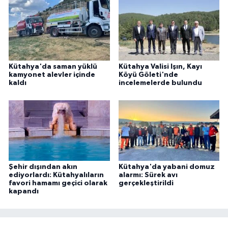
Kütahya'da saman yüklü
Kütahya Valisi Işın, Kayı
kamyonet alevler içinde
Köyü Göleti'nde
kaldı
incelemelerde bulundu
Şehir dışından akın
Kütahya'da yabani domuz
ediyorlardı: Kütahyalıların
alarmı: Sürek avı
favori hamamı geçici olarak
gerçekleştirildi
kapandı