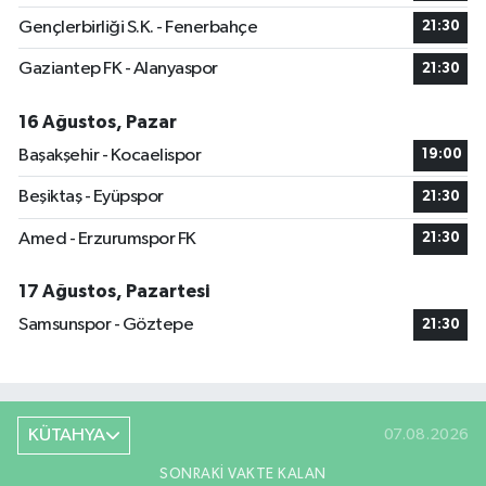
Gençlerbirliği S.K. - Fenerbahçe
21:30
Gaziantep FK - Alanyaspor
21:30
16 Ağustos, Pazar
Başakşehir - Kocaelispor
19:00
Beşiktaş - Eyüpspor
21:30
Amed - Erzurumspor FK
21:30
17 Ağustos, Pazartesi
Samsunspor - Göztepe
21:30
KÜTAHYA
07.08.2026
SONRAKI VAKTE KALAN