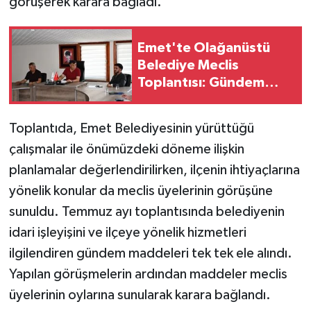
görüşerek karara bağladı.
Teknoloji
Emet'te Olağanüstü
Belediye Meclis
Vasıta
Toplantısı: Gündem
maddeleri karara
Vefat Haberleri
bağlandı
Toplantıda, Emet Belediyesinin yürüttüğü
Yaşam
çalışmalar ile önümüzdeki döneme ilişkin
planlamalar değerlendirilirken, ilçenin ihtiyaçlarına
yönelik konular da meclis üyelerinin görüşüne
sunuldu. Temmuz ayı toplantısında belediyenin
idari işleyişini ve ilçeye yönelik hizmetleri
ilgilendiren gündem maddeleri tek tek ele alındı.
Yapılan görüşmelerin ardından maddeler meclis
üyelerinin oylarına sunularak karara bağlandı.