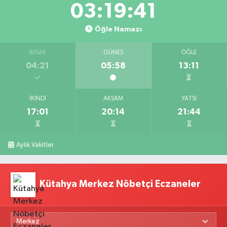
03:19:40
Öğle Namazı
İMSAK
GÜNEŞ
ÖĞLE
04:21
05:58
13:11
İKINDI
AKŞAM
YATSI
17:01
20:14
21:44
Aylık Vakitler
Kütahya Merkez Nöbetçi Eczaneler