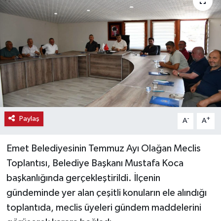
Haber
Haber İlanlar
Kültür-Sanat
Magazin
Resmi İlanlar
Paylaş
-
+
A
A
Sağlık
Emet Belediyesinin Temmuz Ayı Olağan Meclis
Toplantısı, Belediye Başkanı Mustafa Koca
Seri İlan
başkanlığında gerçekleştirildi. İlçenin
gündeminde yer alan çeşitli konuların ele alındığı
Siyaset
toplantıda, meclis üyeleri gündem maddelerini
Spor