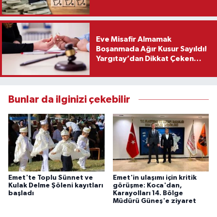
Eve Misafir Almamak
Boşanmada Ağır Kusur Sayıldı!
Yargıtay’dan Dikkat Çeken
Karar
Bunlar da ilginizi çekebilir
Emet'te Toplu Sünnet ve
Emet'in ulaşımı için kritik
Kulak Delme Şöleni kayıtları
görüşme: Koca'dan,
başladı
Karayolları 14. Bölge
Müdürü Güneş'e ziyaret