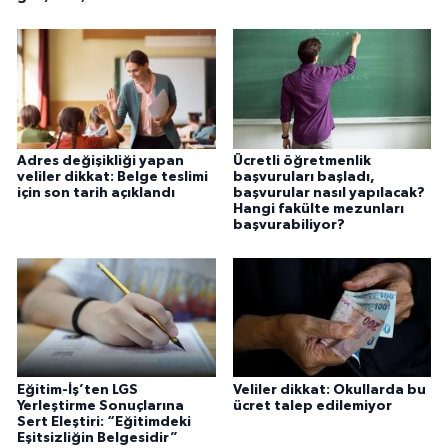
Adres değişikliği yapan
Ücretli öğretmenlik
veliler dikkat: Belge teslimi
başvuruları başladı,
için son tarih açıklandı
başvurular nasıl yapılacak?
Hangi fakülte mezunları
başvurabiliyor?
Eğitim-İş’ten LGS
Veliler dikkat: Okullarda bu
Yerleştirme Sonuçlarına
ücret talep edilemiyor
Sert Eleştiri: “Eğitimdeki
Eşitsizliğin Belgesidir”