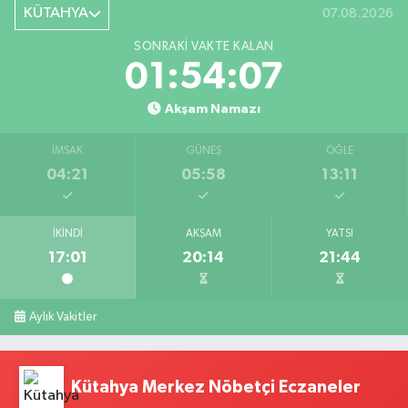
KÜTAHYA
07.08.2026
SONRAKI VAKTE KALAN
01:54:06
Akşam Namazı
İMSAK
GÜNEŞ
ÖĞLE
04:21
05:58
13:11
İKINDI
AKŞAM
YATSI
17:01
20:14
21:44
Aylık Vakitler
Kütahya Merkez Nöbetçi Eczaneler