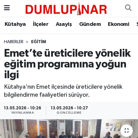
Asayiş
Kütahya Hava Durumu
Kütahya
İlçeler
Asayiş
Gündem
Ekonomi
Diğer
Kütahya Trafik Yoğunluk Haritası
HABERLER
EĞITIM
Emet’te üreticilere yönelik
Dünya
Süper Lig Puan Durumu ve Fikstür
eğitim programına yoğun
Eğitim
Tüm Manşetler
ilgi
Ekonomi
Son Dakika Haberleri
Kütahya'nın Emet ilçesinde üreticilere yönelik
bilgilendirme faaliyetleri sürüyor.
Eleman
Haber Arşivi
13.05.2026 - 10:26
13.05.2026 - 10:27
YAYINLANMA
GÜNCELLEME
Emlak
Gündem