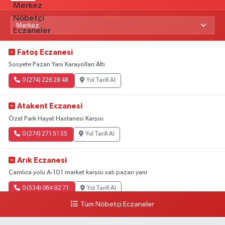
Fatoş Eczanesi
Sosyete Pazarı Yanı Karayolları Altı
0 (274) 226 28 48
Yol Tarifi Al
Atakent Eczanesi
Özel Park Hayat Hastanesi Karşısı
0 (274) 271 51 55
Yol Tarifi Al
Arık Eczanesi
Çamlıca yolu A-101 market karşısı salı pazarı yanı
0 (534) 064 92 71
Yol Tarifi Al
Tüm Nöbetçi Eczaneler