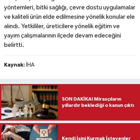
yöntemleri, bitki sağlığı, çevre dostu uygulamalar
Teknoloji
ve kaliteli ürün elde edilmesine yönelik konular ele
alındı. Yetkililer, üreticilere yönelik eğitim ve
Vasıta
yayım çalışmalarının ilçede devam edeceğini
belirtti.
Vefat Haberleri
Yaşam
Kaynak:
İHA
SON DAKİKA! Mirasçıların
yıllardır beklediği o kanun çıktı
Kendi İşini Kurmak İsteyenler