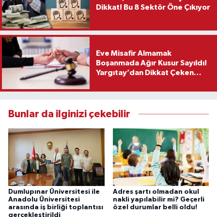
Dikkat! Bu 8 Sektör Öne Çıkıyor
Eve Misafir Almamak
Boşanmada Ağır Kusur Sayıldı!
Yargıtay’dan Dikkat Çeken
Karar
Bunlar da ilginizi çekebilir
Dumlupınar Üniversitesi ile
Adres şartı olmadan okul
Anadolu Üniversitesi
nakli yapılabilir mi? Geçerli
arasında iş birliği toplantısı
özel durumlar belli oldu!
gerçekleştirildi