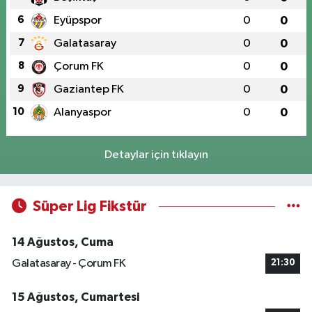
6
Eyüpspor
0
0
7
Galatasaray
0
0
8
Çorum FK
0
0
9
Gaziantep FK
0
0
10
Alanyaspor
0
0
Detaylar için tıklayın
Süper Lig Fikstür
14 Ağustos, Cuma
Galatasaray - Çorum FK
21:30
15 Ağustos, Cumartesi