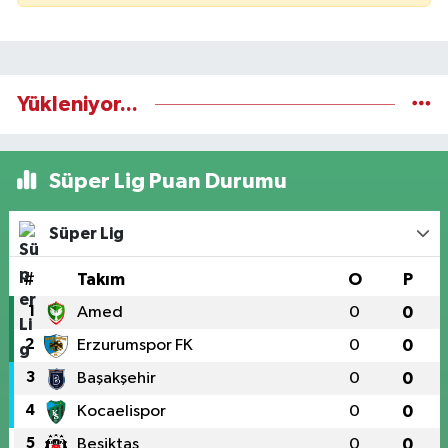
Yükleniyor...
Süper Lig Puan Durumu
Süper Lig
#
Takım
O
P
1
Amed
0
0
2
Erzurumspor FK
0
0
3
Başakşehir
0
0
4
Kocaelispor
0
0
5
Beşiktaş
0
0