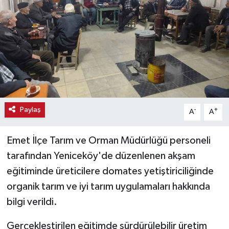
Haber
Haber İlanlar
Kültür-Sanat
Magazin
Paylaş
-
+
A
A
Resmi İlanlar
Emet İlçe Tarım ve Orman Müdürlüğü personeli
Sağlık
tarafından Yeniceköy'de düzenlenen akşam
eğitiminde üreticilere domates yetiştiriciliğinde
Seri İlan
organik tarım ve iyi tarım uygulamaları hakkında
Siyaset
bilgi verildi.
Gerçekleştirilen eğitimde sürdürülebilir üretim
Spor