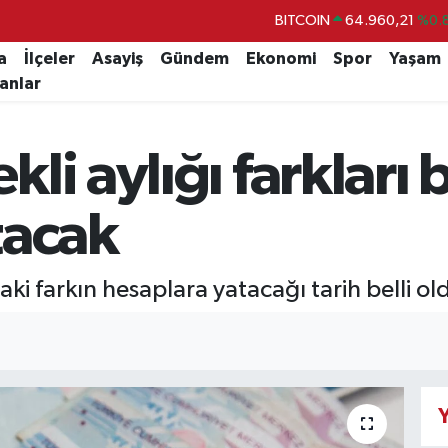
BITCOIN
64.960,21
%0.
DOLAR
47,7436
%0.
a
İlçeler
Asayiş
Gündem
Ekonomi
Spor
Yaşam
lanlar
EURO
55,2510
%0.
STERLİN
64,4811
%0.
i aylığı farkları 
GRAM ALTIN
6660.55
%0.
BİST100
13.779
%-
tacak
ki farkın hesaplara yatacağı tarih belli ol
Y