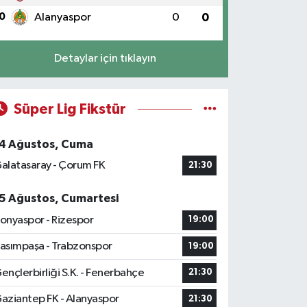
0
Alanyaspor
0
0
Detaylar için tıklayın
Süper Lig Fikstür
4 Ağustos, Cuma
alatasaray - Çorum FK
21:30
5 Ağustos, Cumartesi
onyaspor - Rizespor
19:00
asımpaşa - Trabzonspor
19:00
ençlerbirliği S.K. - Fenerbahçe
21:30
aziantep FK - Alanyaspor
21:30