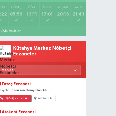
SAK
GÜNEŞ
ÖĞLE
İKINDI
AKŞAM
YATSI
:22
05:59
13:11
17:01
20:13
21:43
Aylık Vakitler
Kütahya Merkez Nöbetçi
Eczaneler
Fatoş Eczanesi
osyete Pazarı Yanı Karayolları Altı
0 (274) 226 28 48
Yol Tarifi Al
Atakent Eczanesi