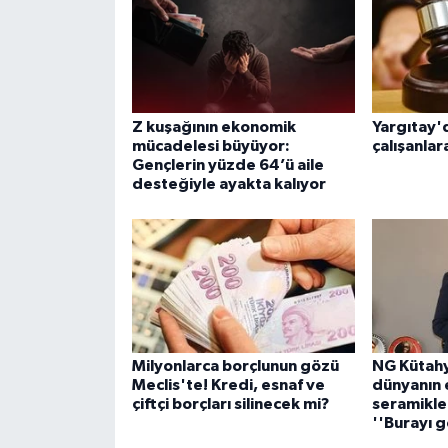
Z kuşağının ekonomik
Yargıtay'
mücadelesi büyüyor:
çalışanla
Gençlerin yüzde 64’ü aile
desteğiyle ayakta kalıyor
Milyonlarca borçlunun gözü
NG Kütahy
Meclis'te! Kredi, esnaf ve
dünyanın 
çiftçi borçları silinecek mi?
seramikle
''Burayı g