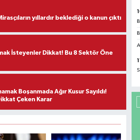
1
ON DAKİKA! Mirasçıların yıllardır beklediği o kanun çıktı
B
B
A
rmak İsteyenler Dikkat! Bu 8 Sektör Öne
1
S
mamak Boşanmada Ağır Kusur Sayıldı!
Dikkat Çeken Karar