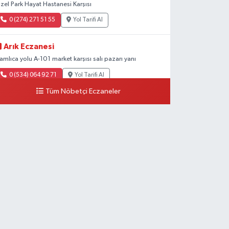
zel Park Hayat Hastanesi Karşısı
0 (274) 271 51 55
Yol Tarifi Al
Arık Eczanesi
amlıca yolu A-101 market karşısı salı pazarı yanı
0 (534) 064 92 71
Yol Tarifi Al
Tüm Nöbetçi Eczaneler