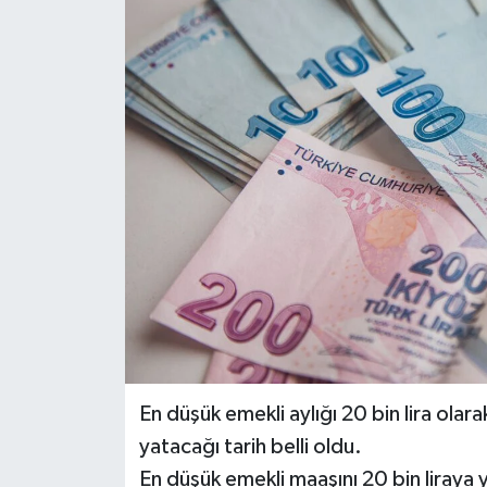
Haber
Haber İlanlar
Kültür-Sanat
Magazin
Resmi İlanlar
Sağlık
Seri İlan
En düşük emekli aylığı 20 bin lira olara
Siyaset
yatacağı tarih belli oldu.
En düşük emekli maaşını 20 bin liraya 
Spor