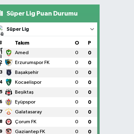
Süper Lig Puan Durumu
Süper Lig
#
Takım
O
P
1
Amed
0
0
2
Erzurumspor FK
0
0
3
Başakşehir
0
0
4
Kocaelispor
0
0
5
Beşiktaş
0
0
6
Eyüpspor
0
0
7
Galatasaray
0
0
8
Çorum FK
0
0
9
Gaziantep FK
0
0