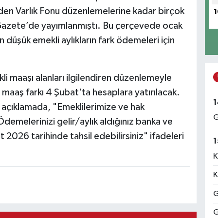
den Varlık Fonu düzenlemelerine kadar birçok
1
 Gazete’de yayımlanmıştı. Bu çerçevede ocak
en düşük emekli aylıkların fark ödemeleri için
li maaşı alanları ilgilendiren düzenlemeyle
li maaş farkı 4 Şubat'ta hesaplara yatırılacak.
1
 açıklamada, "Emeklilerimize ve hak
G
Ödemelerinizi gelir/aylık aldığınız banka ve
2026 tarihinde tahsil edebilirsiniz" ifadeleri
1
K
K
G
G