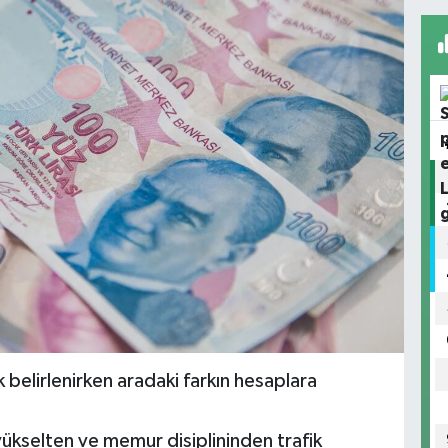
k belirlenirken aradaki farkın hesaplara
yükselten ve memur disiplininden trafik