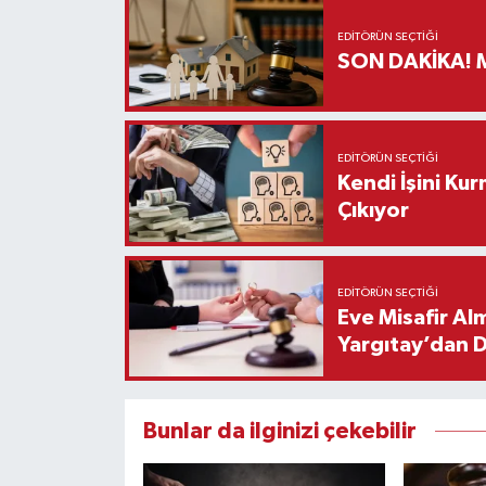
EDITÖRÜN SEÇTIĞI
S
EDITÖRÜN SEÇTIĞI
Kendi İşini Ku
Çıkıyor
EDITÖRÜN SEÇTIĞI
Eve Misafir Al
Yargıtay’dan 
Bunlar da ilginizi çekebilir