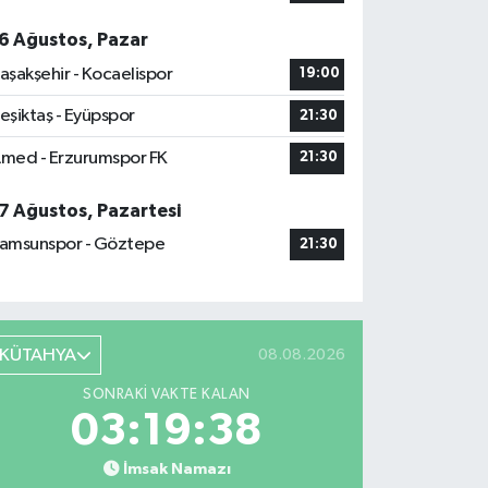
6 Ağustos, Pazar
aşakşehir - Kocaelispor
19:00
eşiktaş - Eyüpspor
21:30
med - Erzurumspor FK
21:30
7 Ağustos, Pazartesi
amsunspor - Göztepe
21:30
KÜTAHYA
08.08.2026
SONRAKI VAKTE KALAN
03:19:37
İmsak Namazı