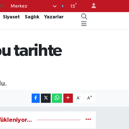
°
Merkez
87
15
18
Siyaset
Sağlık
Yazarlar
32
38
bu tarihte
03
14
du.
-
+
A
A
ükleniyor...