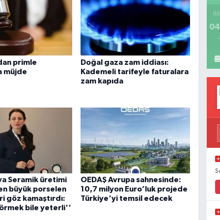
İM
04
dan primle
Doğal gaza zam iddiası:
ra müjde
Kademeli tarifeyle faturalara
zam kapıda
S
a Seramik üretimi
OEDAŞ Avrupa sahnesinde:
en büyük porselen
10,7 milyon Euro’luk projede
ri göz kamaştırdı:
Türkiye'yi temsil edecek
örmek bile yeterli''