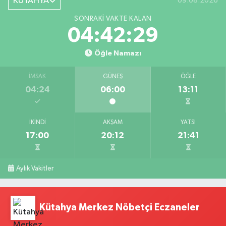
KÜTAHYA
09.08.2026
SONRAKI VAKTE KALAN
04:42:28
Öğle Namazı
İMSAK
GÜNEŞ
ÖĞLE
04:24
06:00
13:11
İKINDI
AKŞAM
YATSI
17:00
20:12
21:41
Aylık Vakitler
Kütahya Merkez Nöbetçi Eczaneler