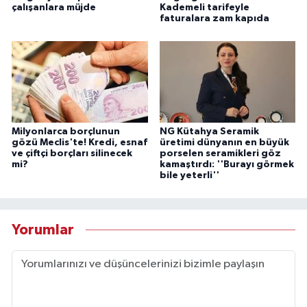
çalışanlara müjde
Kademeli tarifeyle
faturalara zam kapıda
Milyonlarca borçlunun
NG Kütahya Seramik
gözü Meclis'te! Kredi, esnaf
üretimi dünyanın en büyük
ve çiftçi borçları silinecek
porselen seramikleri göz
mi?
kamaştırdı: ''Burayı görmek
bile yeterli''
Yorumlar