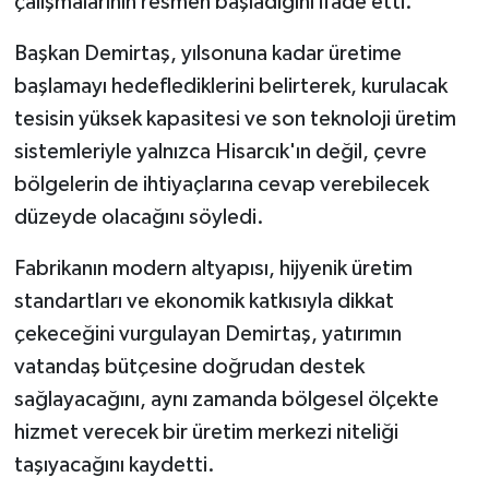
çalışmalarının resmen başladığını ifade etti.
Teknoloji
Başkan Demirtaş, yılsonuna kadar üretime
başlamayı hedeflediklerini belirterek, kurulacak
Vasıta
tesisin yüksek kapasitesi ve son teknoloji üretim
sistemleriyle yalnızca Hisarcık'ın değil, çevre
Vefat Haberleri
bölgelerin de ihtiyaçlarına cevap verebilecek
düzeyde olacağını söyledi.
Yaşam
Fabrikanın modern altyapısı, hijyenik üretim
standartları ve ekonomik katkısıyla dikkat
çekeceğini vurgulayan Demirtaş, yatırımın
vatandaş bütçesine doğrudan destek
sağlayacağını, aynı zamanda bölgesel ölçekte
hizmet verecek bir üretim merkezi niteliği
taşıyacağını kaydetti.