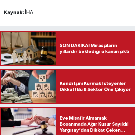
Kaynak:
İHA
SON DAKİKA! Mirasçıların
yıllardır beklediği o kanun çıktı
Kendi İşini Kurmak İsteyenler
Dikkat! Bu 8 Sektör Öne Çıkıyor
Eve Misafir Almamak
Boşanmada Ağır Kusur Sayıldı!
Yargıtay’dan Dikkat Çeken