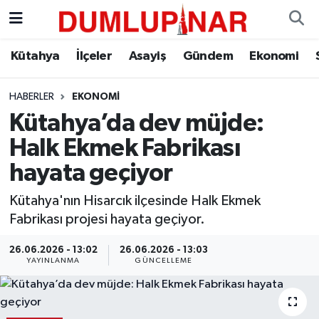
Asayiş
Kütahya Hava Durumu
Kütahya
İlçeler
Asayiş
Gündem
Ekonomi
Diğer
Kütahya Trafik Yoğunluk Haritası
HABERLER
EKONOMI
Kütahya’da dev müjde:
Dünya
Süper Lig Puan Durumu ve Fikstür
Halk Ekmek Fabrikası
Eğitim
Tüm Manşetler
hayata geçiyor
Ekonomi
Son Dakika Haberleri
Kütahya'nın Hisarcık ilçesinde Halk Ekmek
Fabrikası projesi hayata geçiyor.
Eleman
Haber Arşivi
26.06.2026 - 13:02
26.06.2026 - 13:03
YAYINLANMA
GÜNCELLEME
Emlak
Gündem