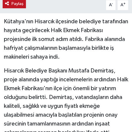
Paylaş
-
+
A
A
Haber
Kütahya'nın Hisarcık ilçesinde belediye tarafından
Haber İlanlar
hayata geçirilecek Halk Ekmek Fabrikası
projesinde ilk somut adım atıldı. Fabrika alanında
Kültür-Sanat
hafriyat çalışmalarının başlamasıyla birlikte iş
Magazin
makineleri sahaya indi.
Hisarcık Belediye Başkanı Mustafa Demirtaş,
Resmi İlanlar
proje alanında yaptığı incelemelerin ardından Halk
Sağlık
Ekmek Fabrikası'nın ilçe için önemli bir yatırım
olduğunu belirtti. Demirtaş, vatandaşların daha
Seri İlan
kaliteli, sağlıklı ve uygun fiyatlı ekmeğe
ulaşabilmesi amacıyla başlatılan projenin onay
Siyaset
sürecinin tamamlanmasının ardından inşaat
Spor