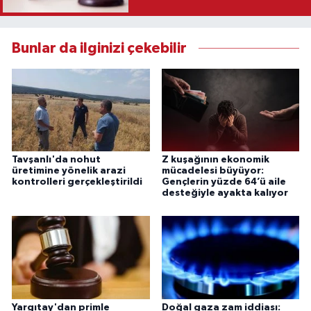
Karar
Bunlar da ilginizi çekebilir
Tavşanlı'da nohut
Z kuşağının ekonomik
üretimine yönelik arazi
mücadelesi büyüyor:
kontrolleri gerçekleştirildi
Gençlerin yüzde 64’ü aile
desteğiyle ayakta kalıyor
Yargıtay'dan primle
Doğal gaza zam iddiası: