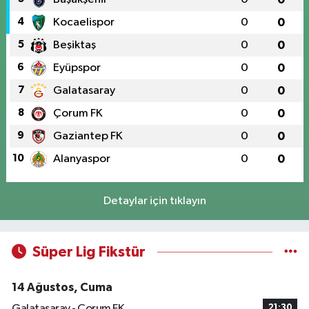
4
Kocaelispor
0
0
5
Beşiktaş
0
0
6
Eyüpspor
0
0
7
Galatasaray
0
0
8
Çorum FK
0
0
9
Gaziantep FK
0
0
10
Alanyaspor
0
0
Detaylar için tıklayın
Süper Lig Fikstür
14 Ağustos, Cuma
Galatasaray - Çorum FK
21:30