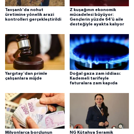
Tavşanlı'da nohut
Z kuşağının ekonomik
üretimine yönelik arazi
mücadelesi büyüyor:
kontrolleri gerçekleştirildi
Gençlerin yüzde 64’ü aile
desteğiyle ayakta kalıyor
Yargıtay'dan primle
Doğal gaza zam iddiası:
çalışanlara müjde
Kademeli tarifeyle
faturalara zam kapıda
Milyonlarca borçlunun
NG Kütahya Seramik