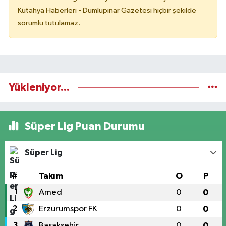
Kütahya Haberleri - Dumlupınar Gazetesi hiçbir şekilde
sorumlu tutulamaz.
Yükleniyor...
Süper Lig Puan Durumu
Süper Lig
#
Takım
O
P
1
Amed
0
0
2
Erzurumspor FK
0
0
3
Başakşehir
0
0