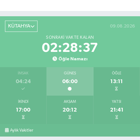
KÜTAHYA
09.08.2026
SONRAKI VAKTE KALAN
02:28:37
Öğle Namazı
İMSAK
GÜNEŞ
ÖĞLE
04:24
06:00
13:11
İKINDI
AKŞAM
YATSI
17:00
20:12
21:41
Aylık Vakitler