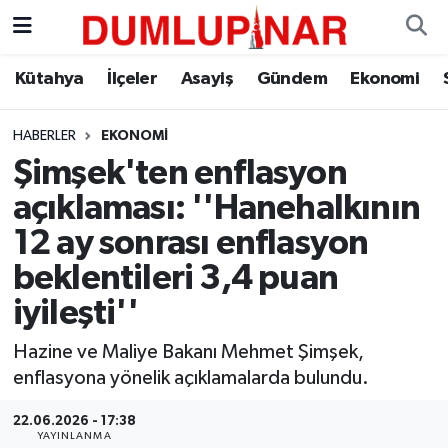
Asayiş
Kütahya Hava Durumu
Kütahya
İlçeler
Asayiş
Gündem
Ekonomi
Diğer
Kütahya Trafik Yoğunluk Haritası
HABERLER
EKONOMI
Şimşek'ten enflasyon
Dünya
Süper Lig Puan Durumu ve Fikstür
açıklaması: ''Hanehalkının
Eğitim
Tüm Manşetler
12 ay sonrası enflasyon
beklentileri 3,4 puan
Ekonomi
Son Dakika Haberleri
iyileşti''
Eleman
Haber Arşivi
Hazine ve Maliye Bakanı Mehmet Şimşek,
enflasyona yönelik açıklamalarda bulundu.
Emlak
22.06.2026 - 17:38
Gündem
YAYINLANMA