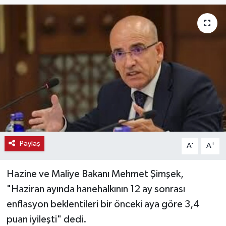
Haber
Haber İlanlar
Kültür-Sanat
Magazin
Resmi İlanlar
Paylaş
-
+
A
A
Sağlık
Seri İlan
Hazine ve Maliye Bakanı Mehmet Şimşek,
"Haziran ayında hanehalkının 12 ay sonrası
Siyaset
enflasyon beklentileri bir önceki aya göre 3,4
puan iyileşti" dedi.
Spor