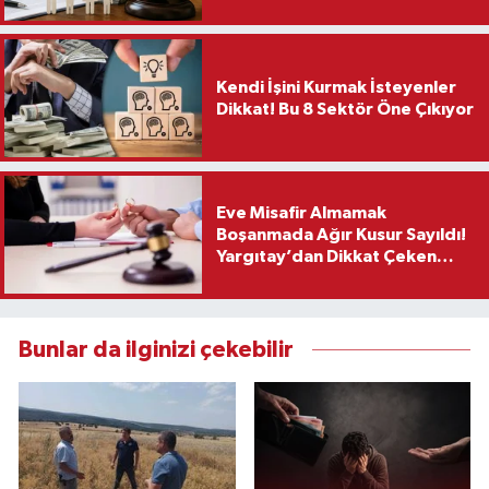
Kendi İşini Kurmak İsteyenler
Dikkat! Bu 8 Sektör Öne Çıkıyor
Eve Misafir Almamak
Boşanmada Ağır Kusur Sayıldı!
Yargıtay’dan Dikkat Çeken
Karar
Bunlar da ilginizi çekebilir