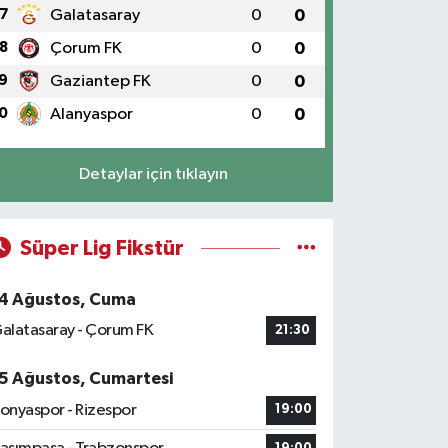
7
Galatasaray
0
0
8
Çorum FK
0
0
9
Gaziantep FK
0
0
0
Alanyaspor
0
0
Detaylar için tıklayın
Süper Lig Fikstür
4 Ağustos, Cuma
alatasaray - Çorum FK
21:30
5 Ağustos, Cumartesi
onyaspor - Rizespor
19:00