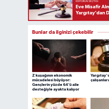
EDITÖRÜN SEÇTIĞI
Eve Misafir Al
Yargıtay’dan 
Bunlar da ilginizi çekebilir
Z kuşağının ekonomik
Yargıtay'
mücadelesi büyüyor:
çalışanla
Gençlerin yüzde 64’ü aile
desteğiyle ayakta kalıyor