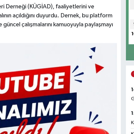
eri Derneği (KÜGİAD), faaliyetlerini ve
alının açıldığını duyurdu. Dernek, bu platform
i ve güncel çalışmalarını kamuoyuyla paylaşmayı
1
1
G
1
K