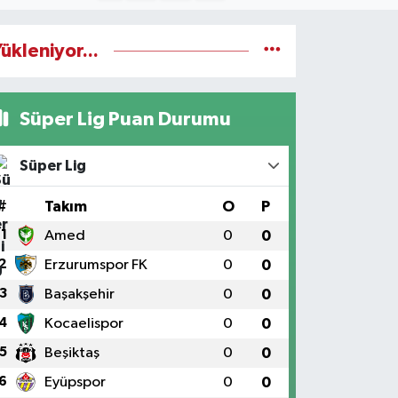
ükleniyor...
Süper Lig Puan Durumu
Süper Lig
#
Takım
O
P
1
Amed
0
0
2
Erzurumspor FK
0
0
3
Başakşehir
0
0
4
Kocaelispor
0
0
5
Beşiktaş
0
0
6
Eyüpspor
0
0