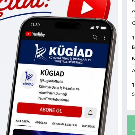
K
G
G
1
B
B
A
1
S