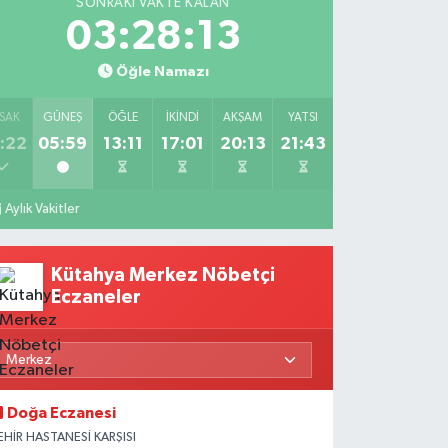
SONRAKI VAKTE KALAN
03:28:12
Öğle Namazı
SAK
GÜNEŞ
ÖĞLE
İKINDI
AKŞAM
YATSI
:22
05:59
13:11
17:01
20:13
21:43
Aylık Vakitler
Kütahya Merkez Nöbetçi
Eczaneler
Doğa Eczanesi
EHİR HASTANESİ KARŞISI