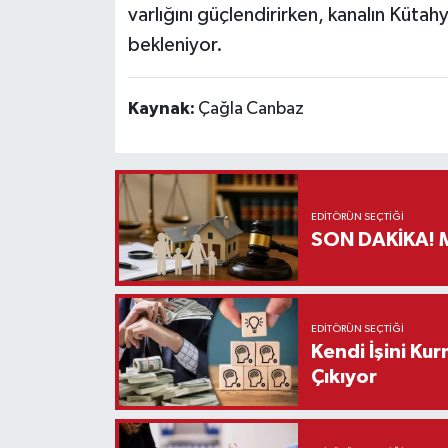
varlığını güçlendirirken, kanalın Kütahy
bekleniyor.
Kaynak:
Çağla Canbaz
EDITÖRÜN SEÇTIĞI
S
EDITÖRÜN SEÇTIĞI
Kendi İşini Ku
Çıkıyor