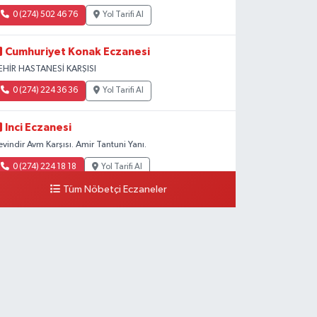
0 (274) 502 46 76
Yol Tarifi Al
Cumhuriyet Konak Eczanesi
EHİR HASTANESİ KARŞISI
0 (274) 224 36 36
Yol Tarifi Al
Inci Eczanesi
evindir Avm Karşısı. Amir Tantuni Yanı.
0 (274) 224 18 18
Yol Tarifi Al
Tüm Nöbetçi Eczaneler