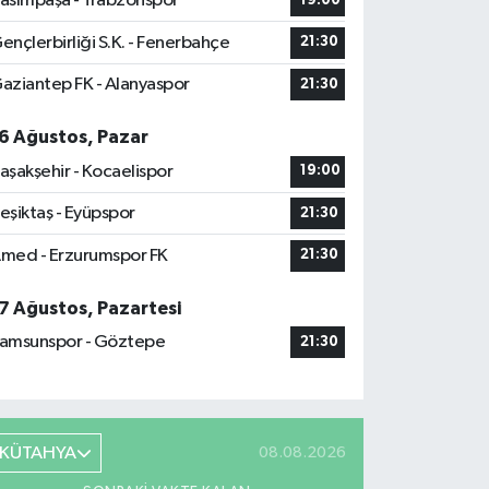
asımpaşa - Trabzonspor
19:00
ençlerbirliği S.K. - Fenerbahçe
21:30
aziantep FK - Alanyaspor
21:30
6 Ağustos, Pazar
aşakşehir - Kocaelispor
19:00
eşiktaş - Eyüpspor
21:30
med - Erzurumspor FK
21:30
7 Ağustos, Pazartesi
amsunspor - Göztepe
21:30
KÜTAHYA
08.08.2026