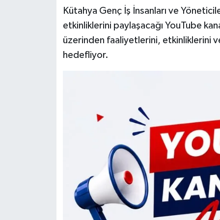
Kütahya Genç İş İnsanları ve Yöneticil
Teknoloji
etkinliklerini paylaşacağı YouTube kan
üzerinden faaliyetlerini, etkinliklerin
Vasıta
hedefliyor.
Vefat Haberleri
Yaşam