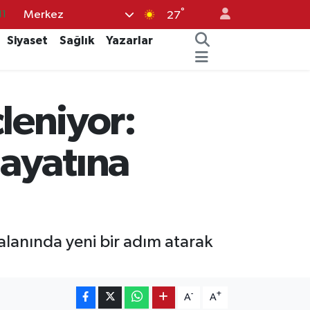
°
Merkez
18
27
32
Siyaset
Sağlık
Yazarlar
38
03
çleniyor:
14
11
ayatına
 alanında yeni bir adım atarak
-
+
A
A