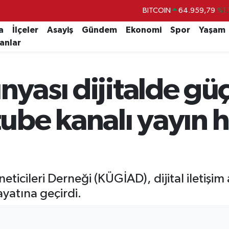
DOLAR
47,7436
%0.
EURO
55,2510
%0.
a
İlçeler
Asayiş
Gündem
Ekonomi
Spor
Yaşam
lanlar
STERLİN
64,4811
%0.
GRAM ALTIN
6660.55
%0.
nyası dijitalde gü
BİST100
13.779
%-
BITCOIN
64.959,79
%1.
be kanalı yayın h
eticileri Derneği (KÜGİAD), dijital iletişim
yatına geçirdi.