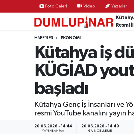
Foto Galeri
Video
Yazarlar
Kütahy
Asayiş
Kütahya Hava Durumu
Resmi İ
Diğer
Kütahya Trafik Yoğunluk Haritası
HABERLER
EKONOMI
Kütahya iş dü
Dünya
Süper Lig Puan Durumu ve Fikstür
KÜGİAD youtu
Eğitim
Tüm Manşetler
başladı
Ekonomi
Son Dakika Haberleri
Eleman
Haber Arşivi
Kütahya Genç İş İnsanları ve Yön
resmi YouTube kanalını yayın ha
Emlak
20.06.2026 - 14:44
20.06.2026 - 14:49
Gündem
YAYINLANMA
GÜNCELLEME