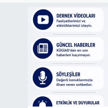
Haber
Haber İlanlar
Kültür-Sanat
Magazin
Resmi İlanlar
Sağlık
Seri İlan
Siyaset
Spor