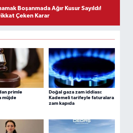
mamak Boşanmada Ağır Kusur Sayıldı!
Dikkat Çeken Karar
dan primle
Doğal gaza zam iddiası:
ra müjde
Kademeli tarifeyle faturalara
zam kapıda