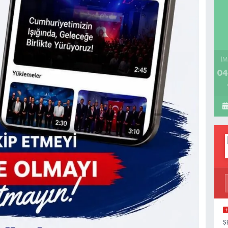
İM
04
Ş