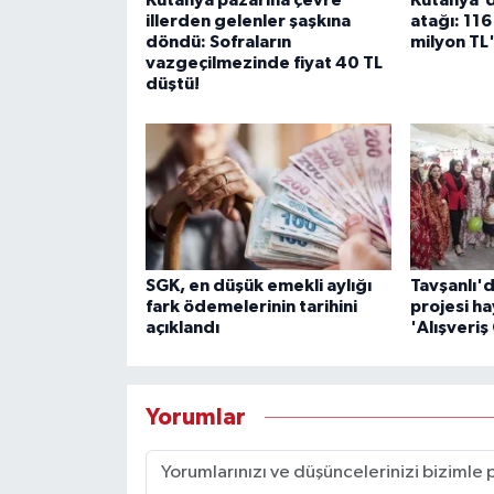
Kütahya pazarına çevre
Kütahya'd
illerden gelenler şaşkına
atağı: 11
döndü: Sofraların
milyon TL
vazgeçilmezinde fiyat 40 TL
düştü!
SGK, en düşük emekli aylığı
Tavşanlı'
fark ödemelerinin tarihini
projesi ha
açıklandı
'Alışveriş
Yorumlar