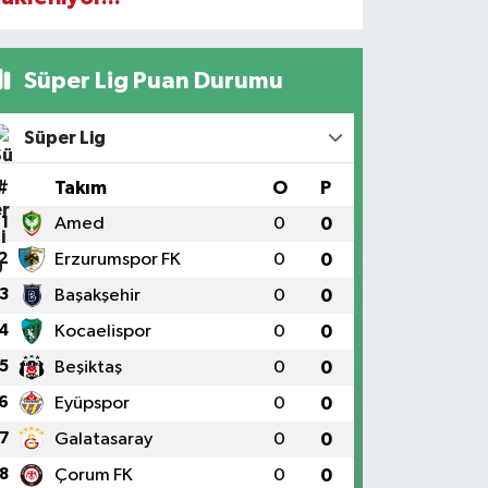
Süper Lig Puan Durumu
Süper Lig
#
Takım
O
P
1
Amed
0
0
2
Erzurumspor FK
0
0
3
Başakşehir
0
0
4
Kocaelispor
0
0
5
Beşiktaş
0
0
6
Eyüpspor
0
0
7
Galatasaray
0
0
8
Çorum FK
0
0