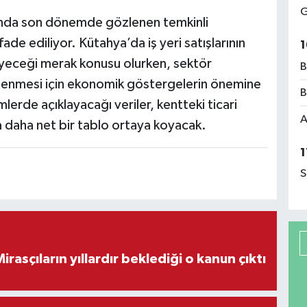
G
arında son dönemde gözlenen temkinli
fade ediliyor. Kütahya’da iş yeri satışlarının
1
leyeceği merak konusu olurken, sektör
B
tlenmesi için ekonomik göstergelerin önemine
B
lerde açıklayacağı veriler, kentteki ticari
A
 daha net bir tablo ortaya koyacak.
1
S
ON DAKİKA! Mirasçıların yıllardır beklediği o kanun çıktı