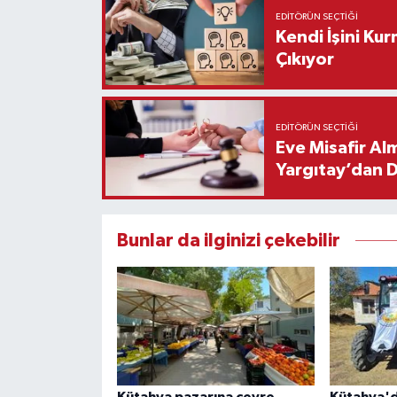
EDITÖRÜN SEÇTIĞI
Kendi İşini Ku
Çıkıyor
EDITÖRÜN SEÇTIĞI
Eve Misafir Al
Yargıtay’dan 
Bunlar da ilginizi çekebilir