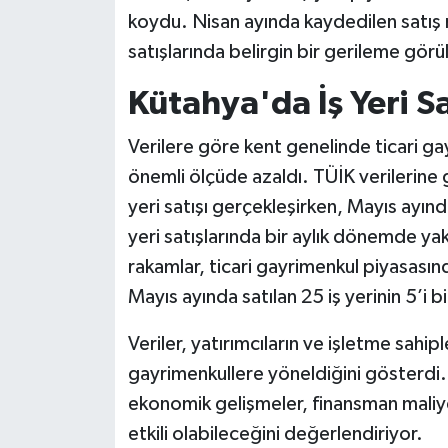
koydu. Nisan ayında kaydedilen satış r
Teknoloji
satışlarında belirgin bir gerileme görü
Kütahya'da İş Yeri S
Vasıta
Verilere göre kent genelinde ticari gay
Vefat Haberleri
önemli ölçüde azaldı. TÜİK verilerine
Yaşam
yeri satışı gerçekleşirken, Mayıs ayınd
yeri satışlarında bir aylık dönemde ya
rakamlar, ticari gayrimenkul piyasasınd
Mayıs ayında satılan 25 iş yerinin 5’i bir
Veriler, yatırımcıların ve işletme sahipl
gayrimenkullere yöneldiğini gösterdi. 
ekonomik gelişmeler, finansman maliyet
etkili olabileceğini değerlendiriyor.