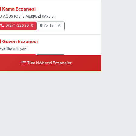
Kama Eczanesi
0 AĞUSTOS İŞ MERKEZİ KARŞISI
0 (274) 226 30 10
Yol Tarifi Al
Güven Eczanesi
inyit İlkokulu yanı
0 (274) 224 34 74
Yol Tarifi Al
Tüm Nöbetçi Eczaneler