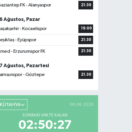
aziantep FK - Alanyaspor
21:30
6 Ağustos, Pazar
aşakşehir - Kocaelispor
19:00
eşiktaş - Eyüpspor
21:30
med - Erzurumspor FK
21:30
7 Ağustos, Pazartesi
amsunspor - Göztepe
21:30
KÜTAHYA
06.08.2026
SONRAKI VAKTE KALAN
02:50:26