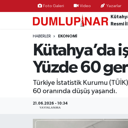
Foto Galeri
Video
Yazarlar
Kütahy
Asayiş
Kütahya Hava Durumu
Resmi İ
Diğer
Kütahya Trafik Yoğunluk Haritası
HABERLER
EKONOMI
Kütahya’da iş
Dünya
Süper Lig Puan Durumu ve Fikstür
Yüzde 60 ger
Eğitim
Tüm Manşetler
Ekonomi
Son Dakika Haberleri
Türkiye İstatistik Kurumu (TÜİK
60 oranında düşüş yaşandı.
Eleman
Haber Arşivi
21.06.2026 - 10:34
YAYINLANMA
Emlak
Gündem