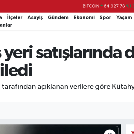
BITCOIN
64.927,78
%1.
DOLAR
47,5894
%0.
a
İlçeler
Asayiş
Gündem
Ekonomi
Spor
Yaşam
lanlar
EURO
55,0398
%-0.
STERLİN
64,1581
%0.
 yeri satışlarında 
GRAM ALTIN
6527.85
%0.
BİST100
13.703
%
iledi
) tarafından açıklanan verilere göre Kütahy
Y