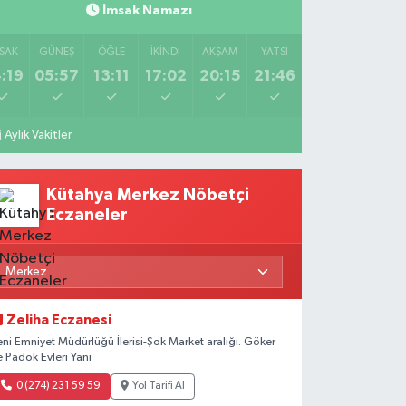
İmsak Namazı
SAK
GÜNEŞ
ÖĞLE
İKINDI
AKŞAM
YATSI
:19
05:57
13:11
17:02
20:15
21:46
Aylık Vakitler
Kütahya Merkez Nöbetçi
Eczaneler
Zeliha Eczanesi
eni Emniyet Müdürlüğü İlerisi-Şok Market aralığı. Göker
e Padok Evleri Yanı
0 (274) 231 59 59
Yol Tarifi Al