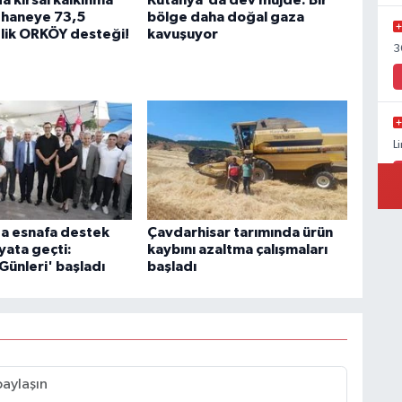
a kırsal kalkınma
Kütahya'da dev müjde: Bir
6 haneye 73,5
bölge daha doğal gaza
'lik ORKÖY desteği!
kavuşuyor
3
L
da esnafa destek
Çavdarhisar tarımında ürün
yata geçti:
kaybını azaltma çalışmaları
 Günleri' başladı
başladı