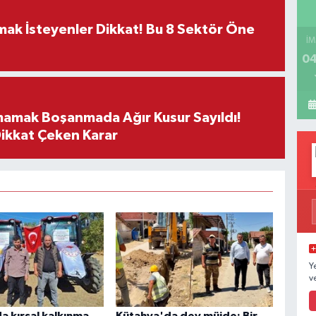
rmak İsteyenler Dikkat! Bu 8 Sektör Öne
İM
04
mamak Boşanmada Ağır Kusur Sayıldı!
Dikkat Çeken Karar
Y
v