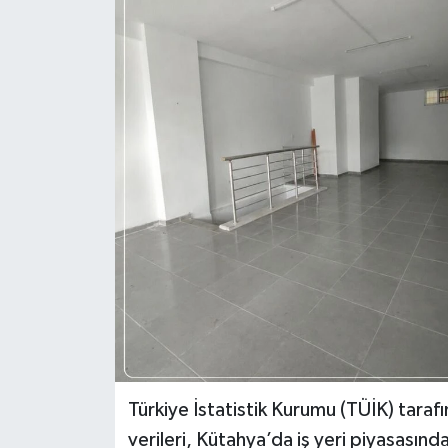
Haber
Haber İlanlar
Kültür-Sanat
Magazin
Resmi İlanlar
Sağlık
Seri İlan
Siyaset
Türkiye İstatistik Kurumu (TÜİK) tara
verileri, Kütahya’da iş yeri piyasasın
Spor