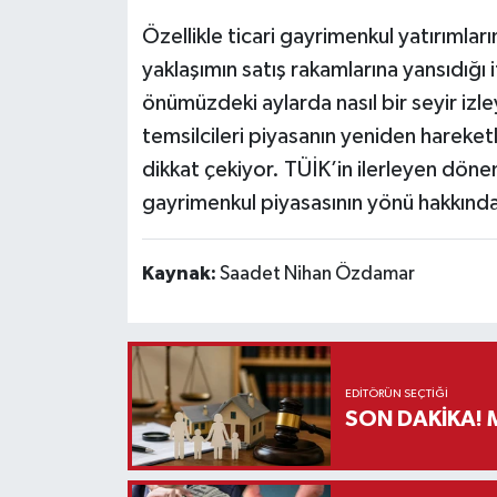
Özellikle ticari gayrimenkul yatırıml
yaklaşımın satış rakamlarına yansıdığı i
önümüzdeki aylarda nasıl bir seyir iz
temsilcileri piyasanın yeniden hareke
dikkat çekiyor. TÜİK’in ilerleyen dönem
gayrimenkul piyasasının yönü hakkında
Kaynak:
Saadet Nihan Özdamar
EDITÖRÜN SEÇTIĞI
S