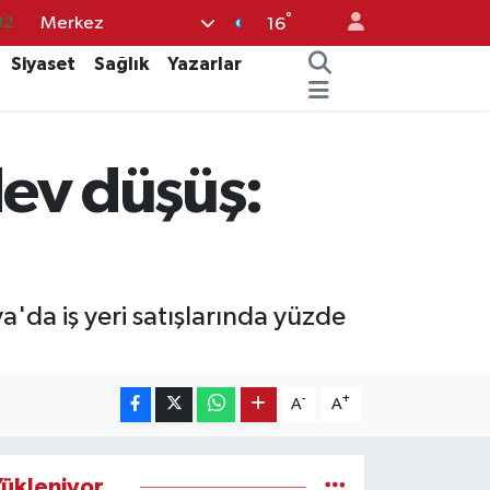
°
Merkez
32
16
08
Siyaset
Sağlık
Yazarlar
02
16
dev düşüş:
54
11
a'da iş yeri satışlarında yüzde
-
+
A
A
ükleniyor...