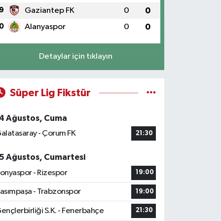
9
Gaziantep FK
0
0
0
Alanyaspor
0
0
Detaylar için tıklayın
Süper Lig Fikstür
4 Ağustos, Cuma
alatasaray - Çorum FK
21:30
5 Ağustos, Cumartesi
onyaspor - Rizespor
19:00
asımpaşa - Trabzonspor
19:00
ençlerbirliği S.K. - Fenerbahçe
21:30