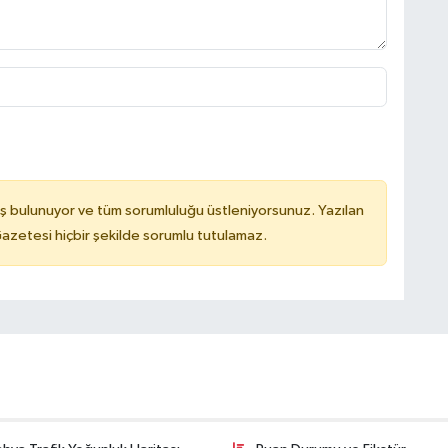
ş bulunuyor ve tüm sorumluluğu üstleniyorsunuz. Yazılan
azetesi hiçbir şekilde sorumlu tutulamaz.