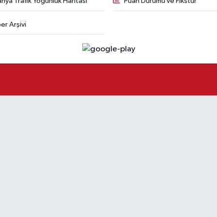
hya Trafik Yoğunluk Haritası
Puan Durumu ve Fikstür
er Arşivi