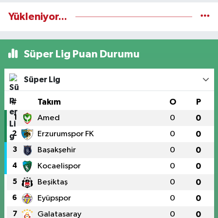
Yükleniyor...
Süper Lig Puan Durumu
Süper Lig
#
Takım
O
P
1
Amed
0
0
2
Erzurumspor FK
0
0
3
Başakşehir
0
0
4
Kocaelispor
0
0
5
Beşiktaş
0
0
6
Eyüpspor
0
0
7
Galatasaray
0
0