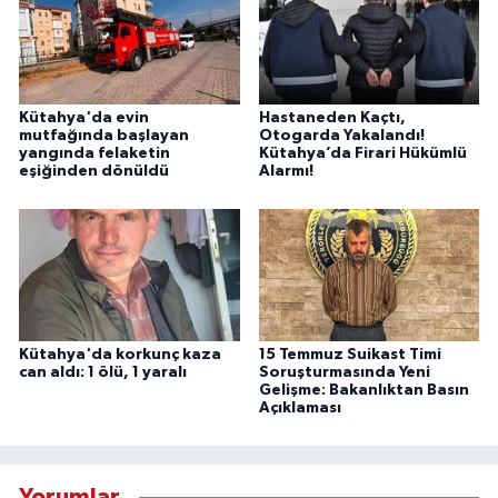
Kütahya'da evin
Hastaneden Kaçtı,
mutfağında başlayan
Otogarda Yakalandı!
yangında felaketin
Kütahya’da Firari Hükümlü
eşiğinden dönüldü
Alarmı!
Kütahya'da korkunç kaza
15 Temmuz Suikast Timi
can aldı: 1 ölü, 1 yaralı
Soruşturmasında Yeni
Gelişme: Bakanlıktan Basın
Açıklaması
Yorumlar