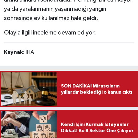
ya da yaralanmanın yaşanmadığı yangın
Teknoloji
sonrasında ev kullanılmaz hale geldi.
Vasıta
Olayla ilgili inceleme devam ediyor.
Vefat Haberleri
Kaynak:
İHA
Yaşam
SON DAKİKA! Mirasçıların
yıllardır beklediği o kanun çıktı
Kendi İşini Kurmak İsteyenler
Dikkat! Bu 8 Sektör Öne Çıkıyor