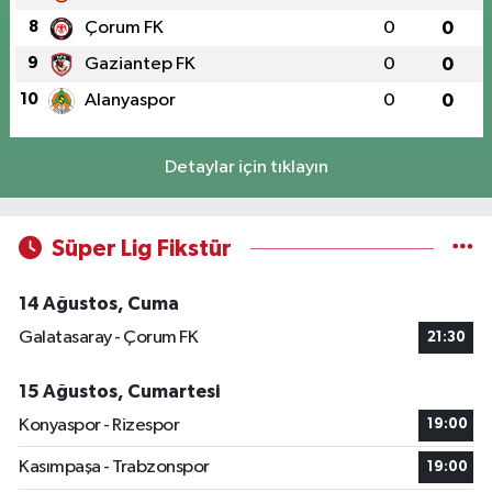
8
Çorum FK
0
0
9
Gaziantep FK
0
0
10
Alanyaspor
0
0
Detaylar için tıklayın
Süper Lig Fikstür
14 Ağustos, Cuma
Galatasaray - Çorum FK
21:30
15 Ağustos, Cumartesi
Konyaspor - Rizespor
19:00
Kasımpaşa - Trabzonspor
19:00