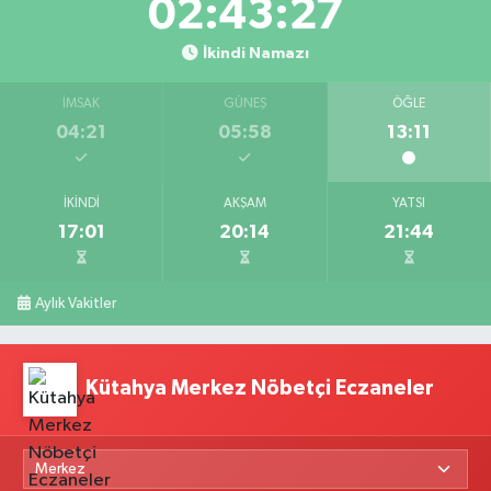
02:43:26
İkindi Namazı
İMSAK
GÜNEŞ
ÖĞLE
04:21
05:58
13:11
İKINDI
AKŞAM
YATSI
17:01
20:14
21:44
Aylık Vakitler
Kütahya Merkez Nöbetçi Eczaneler