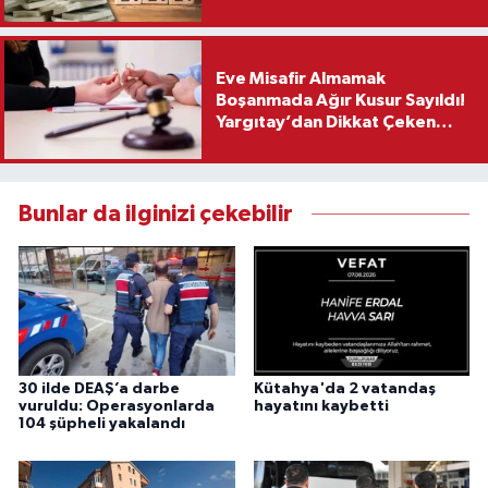
Eve Misafir Almamak
Boşanmada Ağır Kusur Sayıldı!
Yargıtay’dan Dikkat Çeken
Karar
Bunlar da ilginizi çekebilir
30 ilde DEAŞ’a darbe
Kütahya'da 2 vatandaş
vuruldu: Operasyonlarda
hayatını kaybetti
104 şüpheli yakalandı