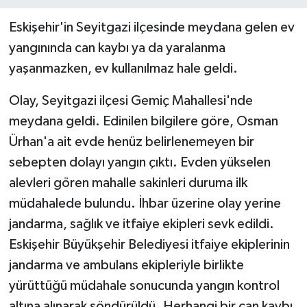
Haber
Eskişehir'in Seyitgazi ilçesinde meydana gelen ev
yangınında can kaybı ya da yaralanma
Haber İlanlar
yaşanmazken, ev kullanılmaz hale geldi.
Kültür-Sanat
Olay, Seyitgazi ilçesi Gemiç Mahallesi'nde
meydana geldi. Edinilen bilgilere göre, Osman
Magazin
Ürhan'a ait evde henüz belirlenemeyen bir
sebepten dolayı yangın çıktı. Evden yükselen
Resmi İlanlar
alevleri gören mahalle sakinleri duruma ilk
Sağlık
müdahalede bulundu. İhbar üzerine olay yerine
jandarma, sağlık ve itfaiye ekipleri sevk edildi.
Seri İlan
Eskişehir Büyükşehir Belediyesi itfaiye ekiplerinin
jandarma ve ambulans ekipleriyle birlikte
Siyaset
yürüttüğü müdahale sonucunda yangın kontrol
Spor
altına alınarak söndürüldü. Herhangi bir can kaybı