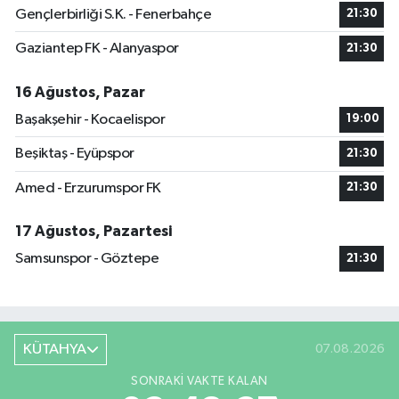
Gençlerbirliği S.K. - Fenerbahçe
21:30
Gaziantep FK - Alanyaspor
21:30
16 Ağustos, Pazar
Başakşehir - Kocaelispor
19:00
Beşiktaş - Eyüpspor
21:30
Amed - Erzurumspor FK
21:30
17 Ağustos, Pazartesi
Samsunspor - Göztepe
21:30
KÜTAHYA
07.08.2026
SONRAKI VAKTE KALAN