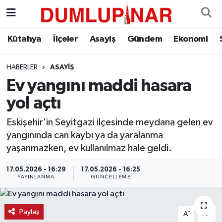
Asayiş
Kütahya Hava Durumu
Kütahya
İlçeler
Asayiş
Gündem
Ekonomi
Diğer
Kütahya Trafik Yoğunluk Haritası
HABERLER
ASAYIŞ
Ev yangını maddi hasara
Dünya
Süper Lig Puan Durumu ve Fikstür
yol açtı
Eğitim
Tüm Manşetler
Eskişehir'in Seyitgazi ilçesinde meydana gelen ev
yangınında can kaybı ya da yaralanma
Ekonomi
Son Dakika Haberleri
yaşanmazken, ev kullanılmaz hale geldi.
Eleman
Haber Arşivi
17.05.2026 - 16:29
17.05.2026 - 16:25
YAYINLANMA
GÜNCELLEME
Emlak
Paylaş
-
+
A
A
Gündem