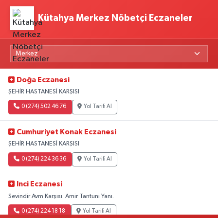
Kütahya Merkez Nöbetçi Eczaneler
Doğa Eczanesi
ŞEHİR HASTANESİ KARŞISI
0 (274) 502 46 76
Yol Tarifi Al
Cumhuriyet Konak Eczanesi
ŞEHİR HASTANESİ KARŞISI
0 (274) 224 36 36
Yol Tarifi Al
Inci Eczanesi
Sevindir Avm Karşısı. Amir Tantuni Yanı.
0 (274) 224 18 18
Yol Tarifi Al