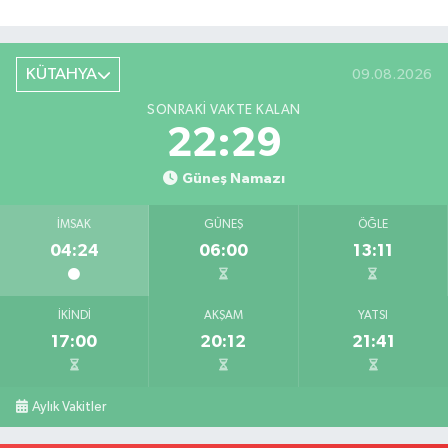
KÜTAHYA
09.08.2026
SONRAKI VAKTE KALAN
22:28
Güneş Namazı
İMSAK
GÜNEŞ
ÖĞLE
04:24
06:00
13:11
İKINDI
AKŞAM
YATSI
17:00
20:12
21:41
Aylık Vakitler