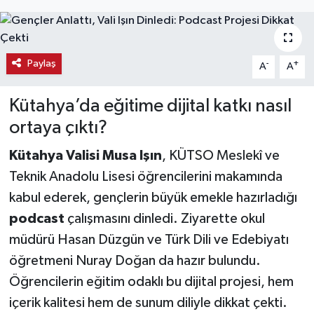
Haber
Haber İlanlar
Paylaş
-
+
A
A
Kültür-Sanat
Kütahya’da eğitime dijital katkı nasıl
ortaya çıktı?
Magazin
Kütahya Valisi Musa Işın
, KÜTSO Meslekî ve
Resmi İlanlar
Teknik Anadolu Lisesi öğrencilerini makamında
kabul ederek, gençlerin büyük emekle hazırladığı
Sağlık
podcast
çalışmasını dinledi. Ziyarette okul
müdürü Hasan Düzgün ve Türk Dili ve Edebiyatı
Seri İlan
öğretmeni Nuray Doğan da hazır bulundu.
Siyaset
Öğrencilerin eğitim odaklı bu dijital projesi, hem
içerik kalitesi hem de sunum diliyle dikkat çekti.
Spor