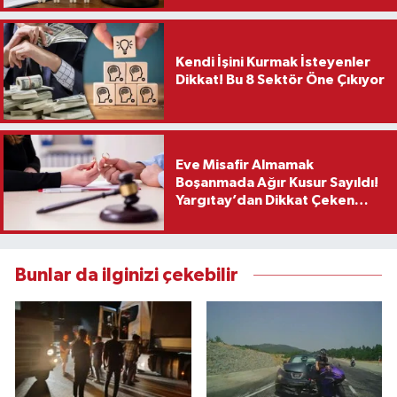
Kendi İşini Kurmak İsteyenler
Dikkat! Bu 8 Sektör Öne Çıkıyor
Eve Misafir Almamak
Boşanmada Ağır Kusur Sayıldı!
Yargıtay’dan Dikkat Çeken
Karar
Bunlar da ilginizi çekebilir