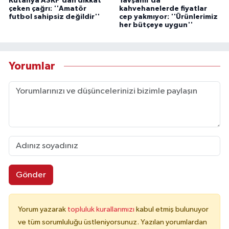
Kütahya ASKF'dan dikkat
Tavşanlı'da
çeken çağrı: ''Amatör
kahvehanelerde fiyatlar
futbol sahipsiz değildir''
cep yakmıyor: ''Ürünlerimiz
her bütçeye uygun''
Yorumlar
Gönder
Yorum yazarak
topluluk kurallarımızı
kabul etmiş bulunuyor
ve tüm sorumluluğu üstleniyorsunuz. Yazılan yorumlardan