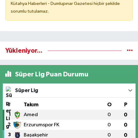
Kütahya Haberleri - Dumlupınar Gazetesi hiçbir şekilde
sorumlu tutulamaz.
Yükleniyor...
Süper Lig Puan Durumu
Süper Lig
#
Takım
O
P
1
Amed
0
0
2
Erzurumspor FK
0
0
3
Başakşehir
0
0