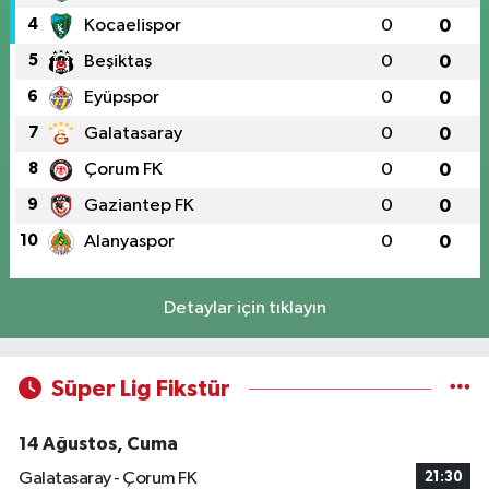
4
Kocaelispor
0
0
5
Beşiktaş
0
0
6
Eyüpspor
0
0
7
Galatasaray
0
0
8
Çorum FK
0
0
9
Gaziantep FK
0
0
10
Alanyaspor
0
0
Detaylar için tıklayın
Süper Lig Fikstür
14 Ağustos, Cuma
Galatasaray - Çorum FK
21:30