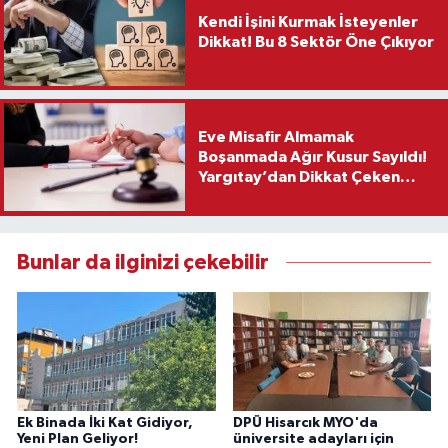
Kendi İşini Kurmak İsteyenler
Dikkat! Bu 8 Sektör Öne Çıkıyor
Eve Misafir Almamak
Boşanmada Ağır Kusur Sayıldı!
Yargıtay’dan Dikkat Çeken
Karar
Bunlar da ilginizi çekebilir
Ek Binada İki Kat Gidiyor,
DPÜ Hisarcık MYO'da
Yeni Plan Geliyor!
üniversite adayları için