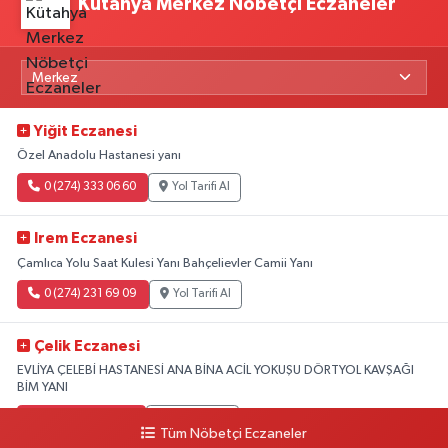
Kütahya Merkez Nöbetçi Eczaneler
Yiğit Eczanesi
Özel Anadolu Hastanesi yanı
0 (274) 333 06 60
Yol Tarifi Al
Irem Eczanesi
Çamlıca Yolu Saat Kulesi Yanı Bahçelievler Camii Yanı
0 (274) 231 69 09
Yol Tarifi Al
Çelik Eczanesi
EVLİYA ÇELEBİ HASTANESİ ANA BİNA ACİL YOKUŞU DÖRTYOL KAVŞAĞI
BİM YANI
0 (274) 231 81 64
Yol Tarifi Al
Tüm Nöbetçi Eczaneler