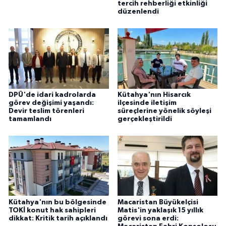
tercih rehberliği etkinliği
düzenlendi
DPÜ'de idari kadrolarda
Kütahya'nın Hisarcık
görev değişimi yaşandı:
ilçesinde iletişim
Devir teslim törenleri
süreçlerine yönelik söyleşi
tamamlandı
gerçekleştirildi
Kütahya'nın bu bölgesinde
Macaristan Büyükelçisi
TOKİ konut hak sahipleri
Matis'in yaklaşık 15 yıllık
dikkat: Kritik tarih açıklandı
görevi sona erdi: