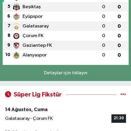
5
Beşiktaş
0
0
6
Eyüpspor
0
0
7
Galatasaray
0
0
8
Çorum FK
0
0
9
Gaziantep FK
0
0
10
Alanyaspor
0
0
Detaylar için tıklayın
Süper Lig Fikstür
14 Ağustos, Cuma
Galatasaray - Çorum FK
21:30