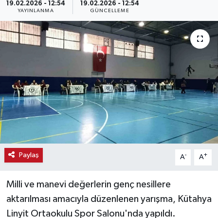
19.02.2026 - 12:54
19.02.2026 - 12:54
YAYINLANMA
GÜNCELLEME
Haber
Haber İlanlar
Kültür-Sanat
Magazin
Resmi İlanlar
Sağlık
Paylaş
-
+
A
A
Seri İlan
Milli ve manevi değerlerin genç nesillere
Siyaset
aktarılması amacıyla düzenlenen yarışma, Kütahya
Linyit Ortaokulu Spor Salonu'nda yapıldı.
Spor