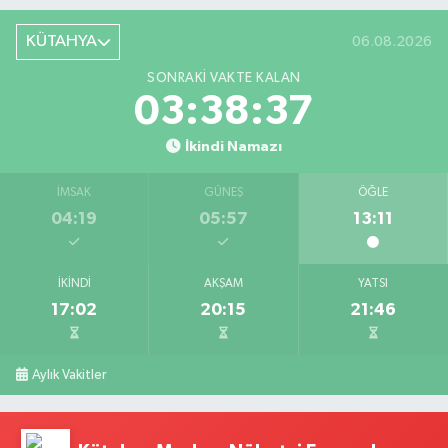
KÜTAHYA
06.08.2026
SONRAKI VAKTE KALAN
03:38:36
İkindi Namazı
İMSAK
GÜNEŞ
ÖĞLE
04:19
05:57
13:11
İKINDI
AKŞAM
YATSI
17:02
20:15
21:46
Aylık Vakitler