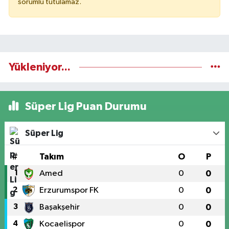
sorumlu tutulamaz.
Yükleniyor...
Süper Lig Puan Durumu
Süper Lig
#
Takım
O
P
1
Amed
0
0
2
Erzurumspor FK
0
0
3
Başakşehir
0
0
4
Kocaelispor
0
0