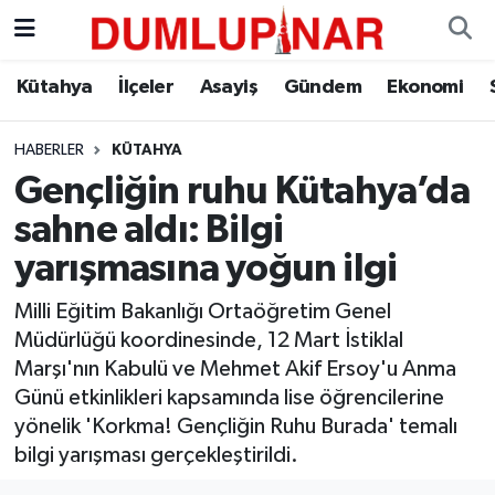
Asayiş
Kütahya Hava Durumu
Kütahya
İlçeler
Asayiş
Gündem
Ekonomi
Diğer
Kütahya Trafik Yoğunluk Haritası
HABERLER
KÜTAHYA
Gençliğin ruhu Kütahya’da
Dünya
Süper Lig Puan Durumu ve Fikstür
sahne aldı: Bilgi
Eğitim
Tüm Manşetler
yarışmasına yoğun ilgi
Ekonomi
Son Dakika Haberleri
Milli Eğitim Bakanlığı Ortaöğretim Genel
Müdürlüğü koordinesinde, 12 Mart İstiklal
Eleman
Haber Arşivi
Marşı'nın Kabulü ve Mehmet Akif Ersoy'u Anma
Günü etkinlikleri kapsamında lise öğrencilerine
Emlak
yönelik 'Korkma! Gençliğin Ruhu Burada' temalı
bilgi yarışması gerçekleştirildi.
Gündem