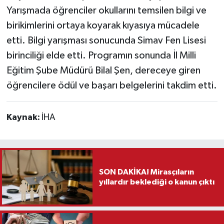
Yarışmada öğrenciler okullarını temsilen bilgi ve
Teknoloji
birikimlerini ortaya koyarak kıyasıya mücadele
etti. Bilgi yarışması sonucunda Simav Fen Lisesi
Vasıta
birinciliği elde etti. Programın sonunda İl Milli
Eğitim Şube Müdürü Bilal Şen, dereceye giren
Vefat Haberleri
öğrencilere ödül ve başarı belgelerini takdim etti.
Yaşam
Kaynak:
İHA
SON DAKİKA! Mirasçıların
yıllardır beklediği o kanun çıktı