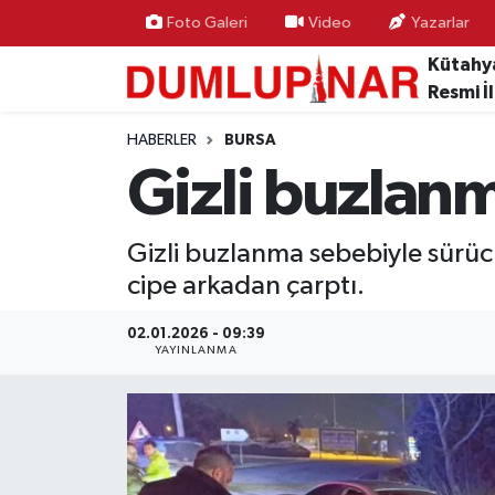
Foto Galeri
Video
Yazarlar
Kütahy
Asayiş
Kütahya Hava Durumu
Resmi İ
Diğer
Kütahya Trafik Yoğunluk Haritası
HABERLER
BURSA
Gizli buzlanm
Dünya
Süper Lig Puan Durumu ve Fikstür
Gizli buzlanma sebebiyle sürü
Eğitim
Tüm Manşetler
cipe arkadan çarptı.
Ekonomi
Son Dakika Haberleri
02.01.2026 - 09:39
YAYINLANMA
Eleman
Haber Arşivi
Emlak
Gündem