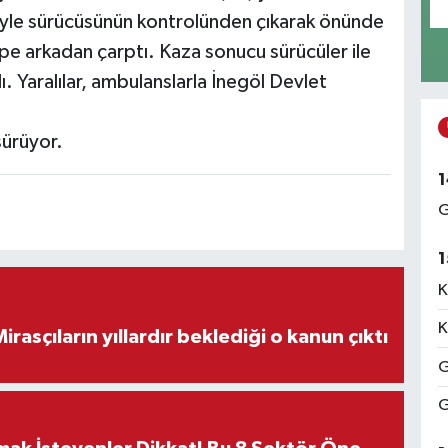
ebiyle sürücüsünün kontrolünden çıkarak önünde
pe arkadan çarptı. Kaza sonucu sürücüler ile
. Yaralılar, ambulanslarla İnegöl Devlet
 sürüyor.
1
G
1
K
K
ON DAKİKA! Mirasçıların yıllardır beklediği o kanun çıktı
G
G