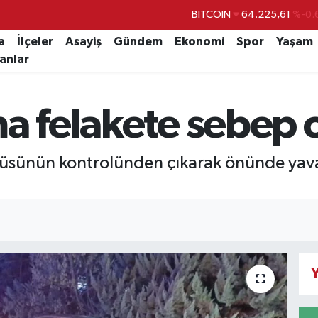
BITCOIN
64.225,61
%-0.
DOLAR
47,6704
a
İlçeler
Asayiş
Gündem
Ekonomi
Spor
Yaşam
lanlar
EURO
55,0406
%-0.
STERLİN
64,2143
a felakete sebep o
GRAM ALTIN
6510.40
%0.
BİST100
13.799
%
cüsünün kontrolünden çıkarak önünde yava
Y