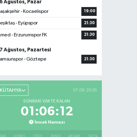
6 Ağustos, Pazar
aşakşehir - Kocaelispor
19:00
eşiktaş - Eyüpspor
21:30
med - Erzurumspor FK
21:30
7 Ağustos, Pazartesi
amsunspor - Göztepe
21:30
KÜTAHYA
07.08.2026
SONRAKI VAKTE KALAN
01:06:11
İmsak Namazı
SAK
GÜNEŞ
ÖĞLE
İKINDI
AKŞAM
YATSI