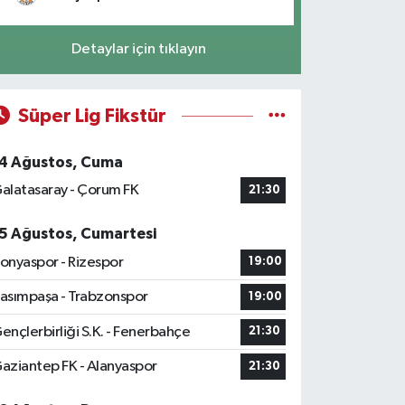
Detaylar için tıklayın
Süper Lig Fikstür
4 Ağustos, Cuma
alatasaray - Çorum FK
21:30
5 Ağustos, Cumartesi
onyaspor - Rizespor
19:00
asımpaşa - Trabzonspor
19:00
ençlerbirliği S.K. - Fenerbahçe
21:30
aziantep FK - Alanyaspor
21:30