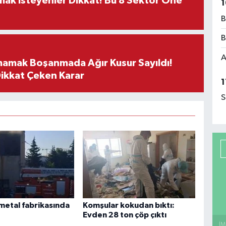
rmak İsteyenler Dikkat! Bu 8 Sektör Öne
1
B
B
A
mamak Boşanmada Ağır Kusur Sayıldı!
Dikkat Çeken Karar
1
S
metal fabrikasında
Komşular kokudan bıktı:
Evden 28 ton çöp çıktı
İM