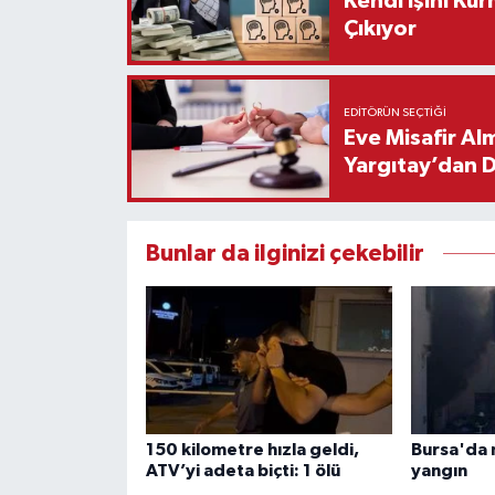
Kendi İşini Ku
Çıkıyor
EDITÖRÜN SEÇTIĞI
Eve Misafir Al
Yargıtay’dan 
Bunlar da ilginizi çekebilir
150 kilometre hızla geldi,
Bursa'da 
ATV’yi adeta biçti: 1 ölü
yangın