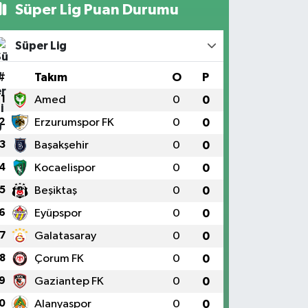
Süper Lig Puan Durumu
Süper Lig
#
Takım
O
P
1
Amed
0
0
2
Erzurumspor FK
0
0
3
Başakşehir
0
0
4
Kocaelispor
0
0
5
Beşiktaş
0
0
6
Eyüpspor
0
0
7
Galatasaray
0
0
8
Çorum FK
0
0
9
Gaziantep FK
0
0
0
Alanyaspor
0
0