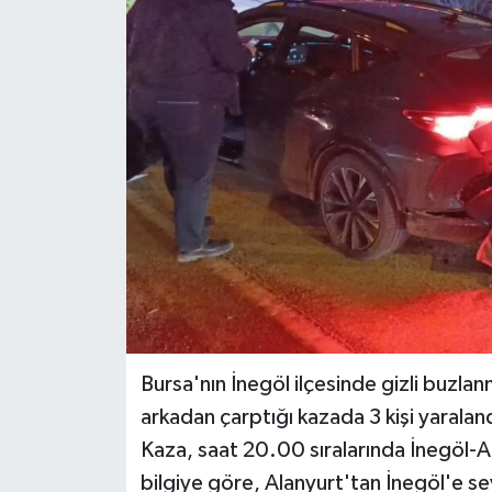
Haber
Haber İlanlar
Kültür-Sanat
Magazin
Resmi İlanlar
Sağlık
Seri İlan
Bursa'nın İnegöl ilçesinde gizli buzla
arkadan çarptığı kazada 3 kişi yaralan
Siyaset
Kaza, saat 20.00 sıralarında İnegöl-A
bilgiye göre, Alanyurt'tan İnegöl'e se
Spor