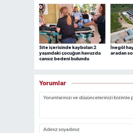
Site içerisinde kaybolan 2
İnegöl ha
yaşındaki çocuğun havuzda
aradan son
cansız bedeni bulundu
Yorumlar