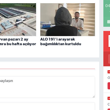
04
yvan pazarı 2 ay
ALO 191'i arayarak
ra bu hafta açılıyor
bağımlılıktan kurtuldu
Ö
Ç