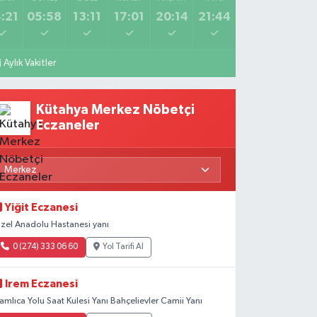
:21
05:58
13:11
17:01
20:14
21:44
Aylık Vakitler
Kütahya Merkez Nöbetçi
Eczaneler
Yiğit Eczanesi
zel Anadolu Hastanesi yanı
0 (274) 333 06 60
Yol Tarifi Al
Irem Eczanesi
amlıca Yolu Saat Kulesi Yanı Bahçelievler Camii Yanı