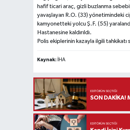
hafif ticari araç, gizli buzlanma seb
Teknoloji
yavaşlayan R.O. (33) yönetimindeki ci
kamyonetteki yolcu Ş.F. (55) yaralandı
Vasıta
Hastanesine kaldırıldı.
Polis ekiplerinin kazayla ilgili tahkikatı
Vefat Haberleri
Yaşam
Kaynak:
İHA
EDITÖRÜN SEÇTIĞI
S
EDITÖRÜN SEÇTIĞI