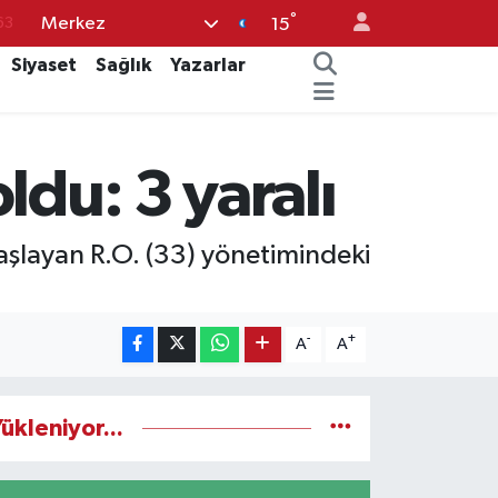
°
Merkez
63
15
%0
Siyaset
Sağlık
Yazarlar
08
%0
ldu: 3 yaralı
45
70
şlayan R.O. (33) yönetimindeki
-
+
A
A
ükleniyor...