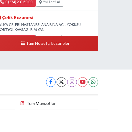
0 (274) 231 69 09
Yol Tarifi Al
Çelik Eczanesi
VLİYA ÇELEBİ HASTANESİ ANA BİNA ACİL YOKUŞU
ÖRTYOL KAVŞAĞI BİM YANI
0 (274) 231 81 64
Yol Tarifi Al
Tüm Nöbetçi Eczaneler
Tüm Manşetler