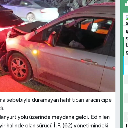
nma sebebiyle duramayan hafif ticari aracın cipe
dı.
lanyurt yolu üzerinde meydana geldi. Edinilen
yir halinde olan sürücü İ.F. (62) yönetimindeki
1