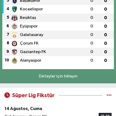
3
Başakşehir
0
0
4
Kocaelispor
0
0
5
Beşiktaş
0
0
6
Eyüpspor
0
0
7
Galatasaray
0
0
8
Çorum FK
0
0
9
Gaziantep FK
0
0
10
Alanyaspor
0
0
Detaylar için tıklayın
Süper Lig Fikstür
14 Ağustos, Cuma