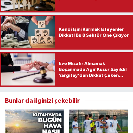
Kendi İşini Kurmak İsteyenler
Dikkat! Bu 8 Sektör Öne Çıkıyor
Eve Misafir Almamak
Boşanmada Ağır Kusur Sayıldı!
Yargıtay’dan Dikkat Çeken
Karar
Bunlar da ilginizi çekebilir