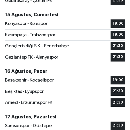
Galatasaray - Çorum FK
21:30
15 Ağustos, Cumartesi
Konyaspor - Rizespor
19:00
Kasımpaşa - Trabzonspor
19:00
Gençlerbirliği S.K. - Fenerbahçe
21:30
Gaziantep FK - Alanyaspor
21:30
16 Ağustos, Pazar
Başakşehir - Kocaelispor
19:00
Beşiktaş - Eyüpspor
21:30
Amed - Erzurumspor FK
21:30
17 Ağustos, Pazartesi
Samsunspor - Göztepe
21:30