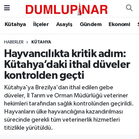
Asayiş
Kütahya Hava Durumu
Kütahya
İlçeler
Asayiş
Gündem
Ekonomi
Diğer
Kütahya Trafik Yoğunluk Haritası
HABERLER
KÜTAHYA
Hayvancılıkta kritik adım:
Dünya
Süper Lig Puan Durumu ve Fikstür
Kütahya’daki ithal düveler
Eğitim
Tüm Manşetler
kontrolden geçti
Ekonomi
Son Dakika Haberleri
Kütahya'ya Brezilya'dan ithal edilen gebe
düveler, İl Tarım ve Orman Müdürlüğü veteriner
Eleman
Haber Arşivi
hekimleri tarafından sağlık kontrolünden geçirildi.
Hayvanların ülke hayvancılığına kazandırılması
Emlak
sürecinde gerekli tüm veterinerlik hizmetleri
titizlikle yürütüldü.
Gündem