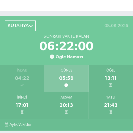
KÜTAHYA
08.08.2026
SONRAKI VAKTE KALAN
06:21:59
Öğle Namazı
İMSAK
GÜNEŞ
ÖĞLE
04:22
05:59
13:11
İKINDI
AKŞAM
YATSI
17:01
20:13
21:43
Aylık Vakitler