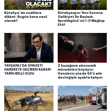
Kütahya'da sıcaklara
Kütahyaspor Yeni Sezona
dikkat: Bugün hava nasıl
Galibiyet İle Başladı:
olacak?
Ayvalıkgücü'nü 1-0 Mağlup
Etti!
TAVŞANLI’DA SİYASETİ
Z kuşağının ekonomik
HAREKETE GEÇİREN KARAR!
mücadelesi büyüyor:
TARİH BELLİ OLDU
Gençlerin yüzde 64’ü aile
desteğiyle ayakta kalıyor