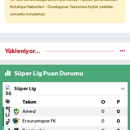
Kütahya Haberleri - Dumlupınar Gazetesi hiçbir şekilde
sorumlu tutulamaz.
Yükleniyor...
Süper Lig Puan Durumu
Süper Lig
#
Takım
O
P
1
Amed
0
0
2
Erzurumspor FK
0
0