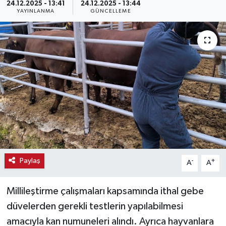
24.12.2025 - 13:41
24.12.2025 - 13:44
YAYINLANMA
GÜNCELLEME
Haber
Haber İlanlar
Kültür-Sanat
Magazin
Resmi İlanlar
Sağlık
Paylaş
-
+
A
A
Seri İlan
Millileştirme çalışmaları kapsamında ithal gebe
Siyaset
düvelerden gerekli testlerin yapılabilmesi
amacıyla kan numuneleri alındı. Ayrıca hayvanlara
Spor