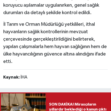
koruyucu aşılamalar uygulanırken, genel sağlık
Teknoloji
durumları da detaylı şekilde kontrol edildi.
İl Tarım ve Orman Müdürlüğü yetkilileri, ithal
Vasıta
hayvanların sağlık kontrollerinin mevzuat
Vefat Haberleri
çerçevesinde gerçekleştirildiğini belirterek,
yapılan çalışmalarla hem hayvan sağlığının hem de
Yaşam
ülke hayvancılığının güvence altına alındığını ifade
etti.
Kaynak:
İHA
SON DAKİKA! Mirasçıların
yıllardır beklediği o kanun çıktı