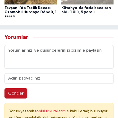
Tavşanlı'da Trafik Kazası:
Kütahya'da facia kaza can
Otomobil Hurdaya Döndü, 1
aldı: 1 ölü, 5 yaralı
Yaralı
Yorumlar
Gönder
Yorum yazarak
topluluk kurallarımızı
kabul etmiş bulunuyor
ve tüm sorumluluğu üstleniyorsunuz. Yazılan yorumlardan