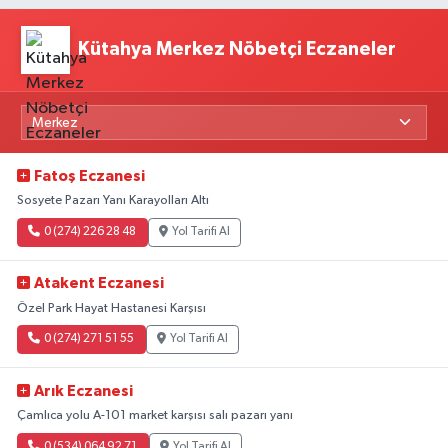
Kütahya Merkez Nöbetçi Eczaneler
Fatoş Eczanesi
Sosyete Pazarı Yanı Karayolları Altı
0 (274) 226 28 48
Yol Tarifi Al
Atakent Eczanesi
Özel Park Hayat Hastanesi Karşısı
0 (274) 271 51 55
Yol Tarifi Al
Arık Eczanesi
Çamlıca yolu A-101 market karşısı salı pazarı yanı
0 (534) 064 92 71
Yol Tarifi Al