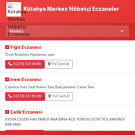
Kütahya Merkez Nöbetçi Eczaneler
Yiğit Eczanesi
Özel Anadolu Hastanesi yanı
0 (274) 333 06 60
Yol Tarifi Al
Irem Eczanesi
Çamlıca Yolu Saat Kulesi Yanı Bahçelievler Camii Yanı
0 (274) 231 69 09
Yol Tarifi Al
Çelik Eczanesi
EVLİYA ÇELEBİ HASTANESİ ANA BİNA ACİL YOKUŞU DÖRTYOL KAVŞAĞI
BİM YANI
0 (274) 231 81 64
Yol Tarifi Al