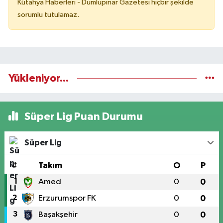
Kütahya Haberleri - Dumlupınar Gazetesi hiçbir şekilde
sorumlu tutulamaz.
Yükleniyor...
Süper Lig Puan Durumu
Süper Lig
#
Takım
O
P
1
Amed
0
0
2
Erzurumspor FK
0
0
3
Başakşehir
0
0