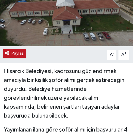
Haber
Haber İlanlar
Kültür-Sanat
Paylaş
-
+
A
A
Magazin
Hisarcık Belediyesi, kadrosunu güçlendirmek
Resmi İlanlar
amacıyla bir kişilik şoför alımı gerçekleştireceğini
Sağlık
duyurdu. Belediye hizmetlerinde
görevlendirilmek üzere yapılacak alım
Seri İlan
kapsamında, belirlenen şartları taşıyan adaylar
başvuruda bulunabilecek.
Siyaset
Yayımlanan ilana göre şoför alımı için başvurular 4
Spor