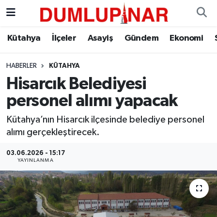
Asayiş
Kütahya Hava Durumu
Kütahya
İlçeler
Asayiş
Gündem
Ekonomi
Diğer
Kütahya Trafik Yoğunluk Haritası
HABERLER
KÜTAHYA
Hisarcık Belediyesi
Dünya
Süper Lig Puan Durumu ve Fikstür
personel alımı yapacak
Eğitim
Tüm Manşetler
Kütahya’nın Hisarcık ilçesinde belediye personel
alımı gerçekleştirecek.
Ekonomi
Son Dakika Haberleri
03.06.2026 - 15:17
Eleman
Haber Arşivi
YAYINLANMA
Emlak
Gündem