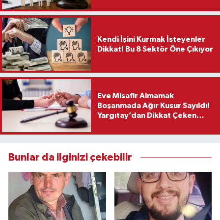
Kendi İşini Kurmak İsteyenler
Dikkat! Bu 8 Sektör Öne Çıkıyor
Eve Misafir Almamak
Boşanmada Ağır Kusur Sayıldı!
Yargıtay’dan Dikkat Çeken
Karar
Bunlar da ilginizi çekebilir