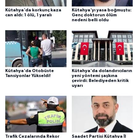
Kütahya'da korkunç kaza
Kütahya'yı yasa boğmuştu:
can aldı: 1 ölü, 1 yaralı
Genç doktorun ölüm
nedeni belli oldu
Kütahya'da Otobüste
Kütahya'da dolandırıcıların
Tansiyonlar Yükseldi!
yeni yöntemi şaşkına
çevirdi: Belediyeden kritik
uyarı
Trafik Cezalarında Rekor
Saadet Partisi Kütahya İl