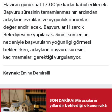
Haziran günü saat 17.00’ye kadar kabul edilecek.
Teknoloji
Başvuru süresinin tamamlanmasının ardından
adayların evrakları ve uygunluk durumları
Vasıta
değerlendirilecek. Başvurular Hisarcık
Belediyesi'ne yapılacak. Sınırlı kontenjan
Vefat Haberleri
nedeniyle başvuruların yoğun ilgi görmesi
beklenirken, adayların başvuru süresini
Yaşam
kaçırmamaları gerektiği vurgulanıyor.
Kaynak:
Emine Demirelli
SON DAKİKA! Mirasçıların
yıllardır beklediği o kanun çıktı