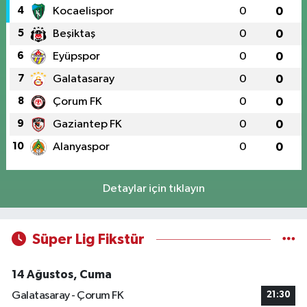
4
Kocaelispor
0
0
5
Beşiktaş
0
0
6
Eyüpspor
0
0
7
Galatasaray
0
0
8
Çorum FK
0
0
9
Gaziantep FK
0
0
10
Alanyaspor
0
0
Detaylar için tıklayın
Süper Lig Fikstür
14 Ağustos, Cuma
Galatasaray - Çorum FK
21:30